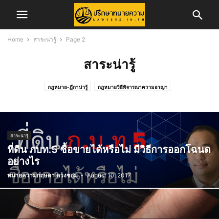
Home
สาระน่ารู้
Page 2
สาระน่ารู้
กฎหมาย-ฎีกาน่ารู้
กฎหมายวิธีพิจารณาความอาญา
กฎหมายวิธีพิจารณาความแพ่ง
ข่าวการสอบเนติบัณฑิต
ข่าวจัดซื้อจัดจ้าง
ข่าวสอบทนายความ
ข่าวสอบผู้พิพากษา/อัยการ
ข่าวสาร
ข่าวสารทนายความ
ข่าวสารสภาทนายความ
ข่าวสารสภาทนายความส่วนภูมิภาค
คดีครอบครัว
สาระน่ารู้
คดีอาญา
คดีแพ่ง
ความรู้ในการพัฒนาวิชาชีพทนายความ
ที่ดิน ภบท.5 ซื้อขายได้หรือไม่ มีวิธีการออกโฉนด
ทริบเทคนิค/บทความ
ทั้งหมด
บทความ
บทความคดีแพ่ง
อย่างไร
บทความและงานวิจัย
ประกันภัย
ประวัติทนายความ
พ.ร.บ.จราจรทางบก
ทนายความกฤษดา ดวงชอุ่ม
-
August 10, 2017
รับสมัครพนักงาน
ศูนย์อำนวยการเลือกตั้ง
สาระน่ารู้
สำนักฝึกอบรมวิชาว่าความ
สิทธิประโยชน์ทนายความ
เรื่องทั่วไป
แรงงาน