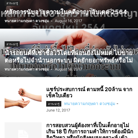
สาระน่ารู้
หลักการนับอายุความในคดีอาญาอับเดต 2564
ทนายความกฤษดา ดวงชอุ่ม
-
August 16, 2017
สาระน่ารู้
นำรถยนต์ที่เช่าซื้อไว้โดยที่ผ่อนยังไม่หมด ไปขาย
ต่อหรือไปจำนำนอกระบบ ผิดยักยอกทรัพย์หรือไม่
ทนายความกฤษดา ดวงชอุ่ม
-
August 16, 2017
แชร์ประสบการณ์ ตามหนี้ 20ล้าน จาก
เช็คใบเดียว
ทนายความกฤษดา ดวงชอุ่ม
-
สาระน่ารู้
June 12, 2017
การสอบสวนผู้ต้องหาที่เป็นเด็กอายุไม่
เกิน 18 ปี กับการถามคำให้การต้องมีนัก
จิตวิทยา หรือนักสังคมสงเคราะห์ เข้า