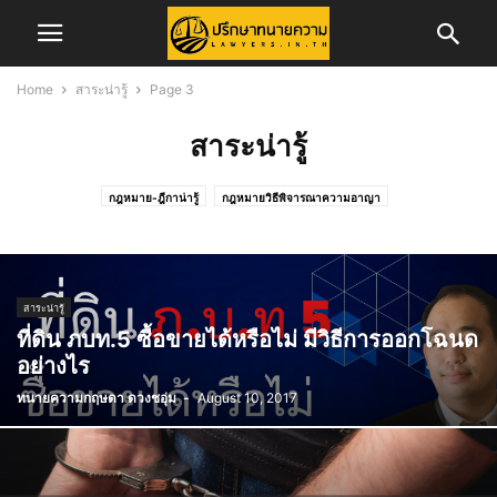
Home
สาระน่ารู้
Page 3
สาระน่ารู้
กฎหมาย-ฎีกาน่ารู้
กฎหมายวิธีพิจารณาความอาญา
กฎหมายวิธีพิจารณาความแพ่ง
ข่าวการสอบเนติบัณฑิต
ข่าวจัดซื้อจัดจ้าง
ข่าวสอบทนายความ
ข่าวสอบผู้พิพากษา/อัยการ
ข่าวสาร
ข่าวสารทนายความ
ข่าวสารสภาทนายความ
ข่าวสารสภาทนายความส่วนภูมิภาค
คดีครอบครัว
สาระน่ารู้
คดีอาญา
คดีแพ่ง
ความรู้ในการพัฒนาวิชาชีพทนายความ
ที่ดิน ภบท.5 ซื้อขายได้หรือไม่ มีวิธีการออกโฉนด
ทริบเทคนิค/บทความ
ทั้งหมด
บทความ
บทความคดีแพ่ง
อย่างไร
บทความและงานวิจัย
ประกันภัย
ประวัติทนายความ
พ.ร.บ.จราจรทางบก
ทนายความกฤษดา ดวงชอุ่ม
-
August 10, 2017
รับสมัครพนักงาน
ศูนย์อำนวยการเลือกตั้ง
สาระน่ารู้
สำนักฝึกอบรมวิชาว่าความ
สิทธิประโยชน์ทนายความ
เรื่องทั่วไป
แรงงาน