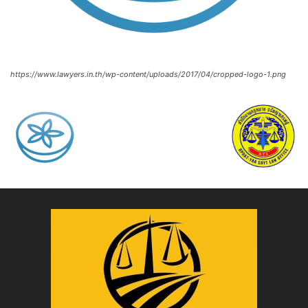
https://www.lawyers.in.th/wp-content/uploads/2017/04/cropped-logo-1.png