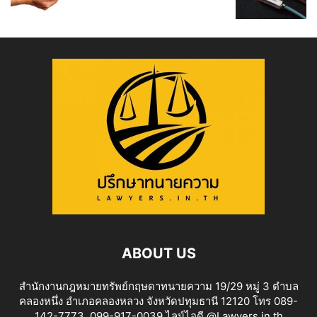
ABOUT US
สำนักงานกฎหมายทรัพย์กฤษดาทนายความ 19/29 หมู่ 3 ตำบล
คลองหนึ่ง อำเภอคลองหลวง จังหวัดปทุมธานี 12120 โทร 089-
142-7773 ,099-917-0039 ไลน์ไอดี @Lawyers.in.th