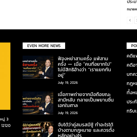
ประมา
ทนายค
EVEN MORE NEWS
PO
คดีแ
ฟ้องหย่าสามครั้ง แพ้สาม
ครั้ง — เมื่อ “คนที่อยากไป”
คดีอ
ไม่มีสิทธิอ้างว่า “เราแยกกัน
บทคว
อยู่”
กฎหมา
July 19, 2026
ทั้ง
เมื่อภาพถ่ายจากมือถือขณะ
สามีหลับ กลายเป็นพยานชิ้น
ประก
เอกในศาล
ทริบ
July 19, 2026
มู่ 3
จับได้ว่าคู่สมรสมีชู้ ทำอะไรได้
 12120
บ้างตามกฎหมาย และควรตั้ง
หลักอย่างไร