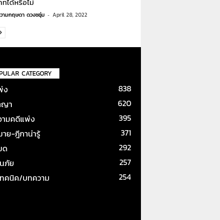
ทได้หรือไม่
วามกฤษดา ดวงชอุ่ม
-
April 28, 2022
PULAR CATEGORY
838
พ่ง
620
าญา
395
ามคดีแพ่ง
371
ย-ฎีกาน่ารู้
292
หมด
257
ันภัย
254
เทคนิค/บทความ