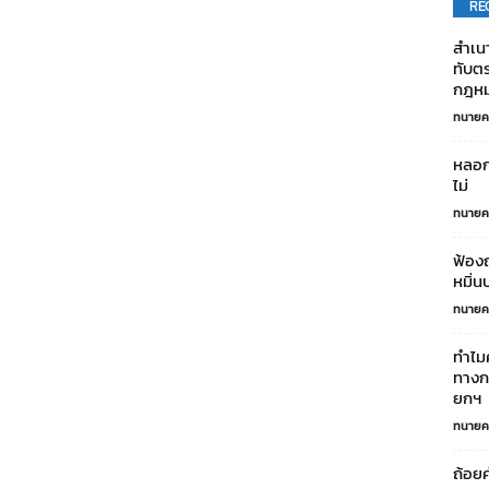
RE
สําเ
ทับตร
กฎหม
ทนายค
หลอกข
ไม่
ทนายค
ฟ้อง
หมิ่
ทนายค
ทำไม
ทางกา
ยกฯ
ทนายค
ถ้อยค