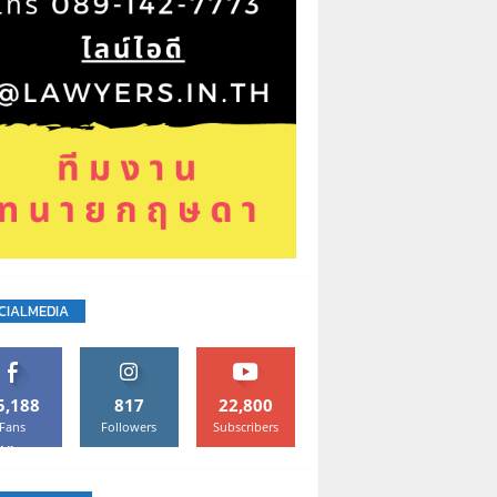
CIALMEDIA
5,188
817
22,800
Fans
Followers
Subscribers
Like