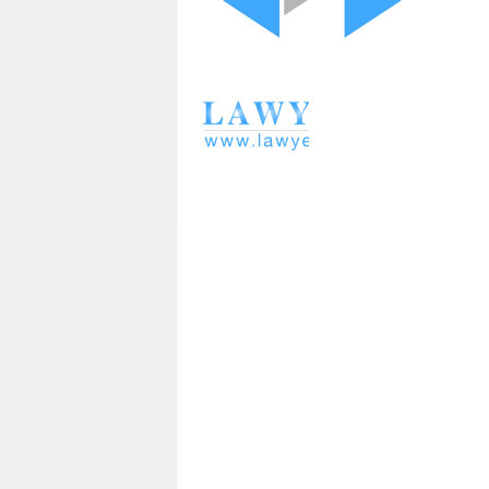
า
L
a
w
y
e
r
s
.
i
n
.
t
h
:
0
8
9
1
4
2