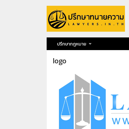
ป
รึ
ก
ษ
า
ท
น
ปรึกษากฎหมาย
า
ย
logo
ค
ว
า
ม
ท
น
า
ย
ก
ฤ
ษ
ด