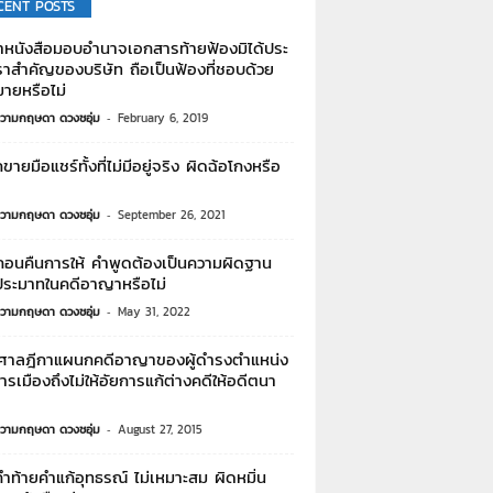
CENT POSTS
นาหนังสือมอบอํานาจเอกสารท้ายฟ้องมิได้ประ
าสําคัญของบริษัท ถือเป็นฟ้องที่ชอบด้วย
ายหรือไม่
วามกฤษดา ดวงชอุ่ม
-
February 6, 2019
ายมือแชร์ทั้งที่ไม่มีอยู่จริง ผิดฉ้อโกงหรือ
วามกฤษดา ดวงชอุ่ม
-
September 26, 2021
ถอนคืนการให้ คำพูดต้องเป็นความผิดฐาน
นประมาทในคดีอาญาหรือไม่
วามกฤษดา ดวงชอุ่ม
-
May 31, 2022
ศาลฎีกาแผนกคดีอาญาของผู้ดำรงตำแหน่ง
รเมืองถึงไม่ให้อัยการแก้ต่างคดีให้อดีตนา
วามกฤษดา ดวงชอุ่ม
-
August 27, 2015
ำท้ายคำแก้อุทธรณ์ ไม่เหมาะสม ผิดหมิ่น