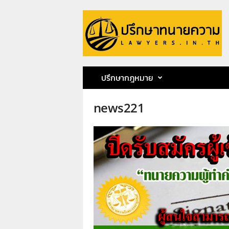
ป
รึ
ก
ษ
า
ท
น
ปรึกษากฎหมาย
า
ย
news221
ค
ว
า
ม
ท
น
า
ย
ก
ฤ
ษ
ด