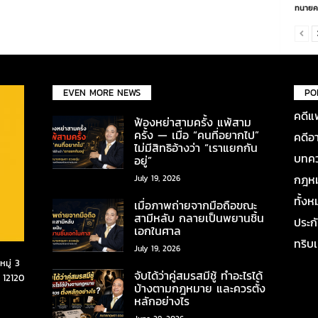
ทนายค
EVEN MORE NEWS
PO
คดีแ
ฟ้องหย่าสามครั้ง แพ้สาม
ครั้ง — เมื่อ “คนที่อยากไป”
คดีอ
ไม่มีสิทธิอ้างว่า “เราแยกกัน
บทคว
อยู่”
กฎหมา
July 19, 2026
ทั้ง
เมื่อภาพถ่ายจากมือถือขณะ
สามีหลับ กลายเป็นพยานชิ้น
ประก
เอกในศาล
ทริบ
July 19, 2026
มู่ 3
จับได้ว่าคู่สมรสมีชู้ ทำอะไรได้
 12120
บ้างตามกฎหมาย และควรตั้ง
หลักอย่างไร