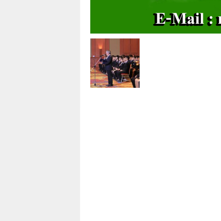
า
L
a
w
y
e
r
s
.
i
n
.
t
h
:
0
8
9
1
4
2