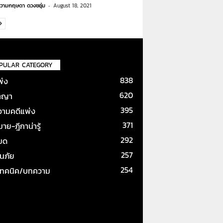
วามกฤษดา ดวงชอุ่ม
-
August 18, 2021
PULAR CATEGORY
838
พ่ง
620
าญา
395
ามคดีแพ่ง
371
ย-ฎีกาน่ารู้
292
หมด
257
ันภัย
254
เทคนิค/บทความ