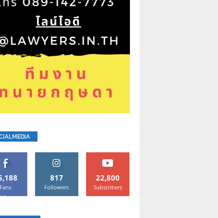
CIALMEDIA
5,188
817
22,800
Fans
Followers
Subscribers
Like