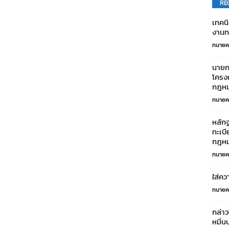
RE
เทคนิ
งาน
ทนายค
นายก
โครง
กฎหม
ทนายค
หลัก
ทะเบี
กฎหม
ทนายค
ใส่คว
ทนายค
กล่าว
หมิ่น