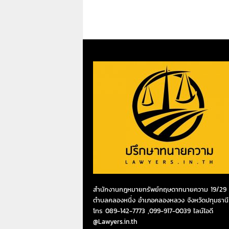
สำนักงานกฎหมายทรัพย์กฤษดาทนายความ 19/29 ห
ตำบลคลองหนึ่ง อำเภอคลองหลวง จังหวัดปทุมธานี
โทร 089-142-7773 ,099-917-0039 ไลน์ไอดี
@Lawyers.in.th