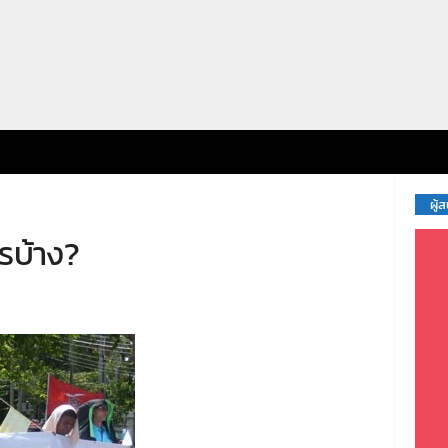
ผู้
ไรบ้าง?