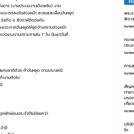
RE
รกันดาร (งานประมงงานดับเพลิง) งาน
พระร
างจะตกลงกันล่วงหน้า สะสมและเลื่อนวันหยุด
พิจา
 ไม่เกิน 4 สัปดาห์ติดต่อกัน
ทนายค
างประกาศวันหยุดให้ลูกจ้างทราบล่วงหน้า
นตรวจแรงงานทราบภายใน 7 วัน นับแต่วันที่
ทนายค
ประมา
ทนายค
การส
นแห่งชาติด้วย ถ้าวันหยุด ตามประเพณี
ทนายค
นทำงานถัดไป
ณี
สัญญ
ทายาท
มรดก
เกี่ย
ทนายค
ยุดพักผ่อนประจำปีไม่น้อยกว่า
บริษั
ะจำปี
ใด