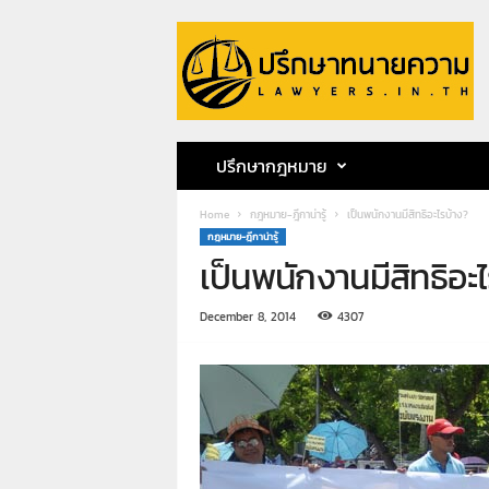
ป
รึ
ก
ษ
า
ท
น
ปรึกษากฎหมาย
า
ย
Home
กฎหมาย-ฎีกาน่ารู้
เป็นพนักงานมีสิทธิอะไรบ้าง?
ค
กฎหมาย-ฎีกาน่ารู้
ว
เป็นพนักงานมีสิทธิอะ
า
ม
ท
December 8, 2014
4307
น
า
ย
ก
ฤ
ษ
ด