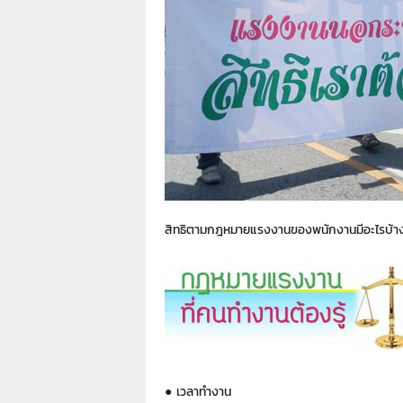
า
L
a
w
y
e
r
s
.
i
n
.
สิทธิตามกฎหมายแรงงานของพนักงานมีอะไรบ้าง
t
h
:
0
8
9
1
4
2
● เวลาทำงาน