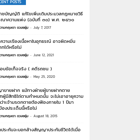
CENT POSTS
าชบัญญัติ แก้ไขเพิ่มเติมประมวลกฎหมายวิธี
รณาความแพ่ง (ฉบับที่ ๓๐) พ.ศ. ๒๕๖๐
วามกฤษดา ดวงชอุ่ม
-
July 7, 2017
วามเรียงเนื้อหาในอุทธรณ์ อาจผิดหมิ่น
ทได้หรือไม่
วามกฤษดา ดวงชอุ่ม
-
June 12, 2021
อบข้อเท็จจริง ( คดีรถชน )
วามกฤษดา ดวงชอุ่ม
-
May 25, 2020
าขายฝาก แม้ทางฝ่ายผู้ขายฝากตาย
ผู้มีสิทธิไถ่ตามกำหนดนั้น จะไม่เอาอายุความ
ว่าเจ้ามรดกตายต้องฟ้องภายใน 1 ปีมา
วข้องประเด็นนี้หรือไม่
วามกฤษดา ดวงชอุ่ม
-
August 18, 2015
ทประกันจะบอกล้างสัญญาประกันชีวิตได้เมื่อ