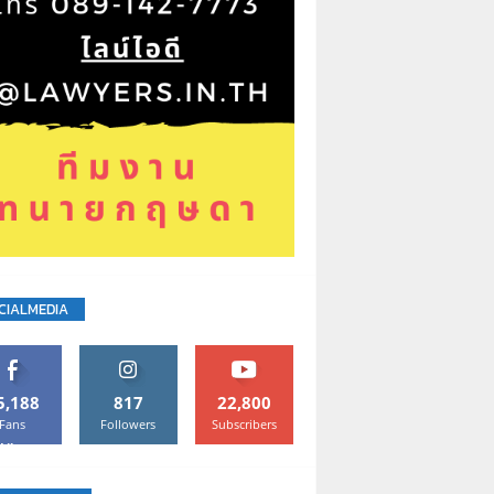
CIALMEDIA
5,188
817
22,800
Fans
Followers
Subscribers
Like