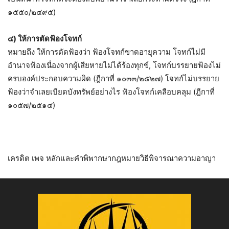
๑๕๕๐/๒๔๙๕)
๔) ให้การตัดฟ้องโจทก์
หมายถึง ให้การตัดฟ้องว่า ฟ้องโจทก์ขาดอายุความ โจทก์ไม่มี
อำนาจฟ้องเนื่องจากผู้เสียหายไม่ได้ร้องทุกข์, โจทก์บรรยายฟ้องไม่
ครบองค์ประกอบความผิด (ฎีกาที่ ๑๐๓๓/๒๕๒๗) โจทก์ไม่บรรยาย
ฟ้องว่าจำเลยเบียดบังทรัพย์อย่างไร ฟ้องโจทก์เคลือบคลุม (ฎีกาที่
๑๐๕๗/๒๕๑๔)
เครดิต เพจ หลักและคำพิพากษากฎหมายวิธีพิจารณาความอาญา