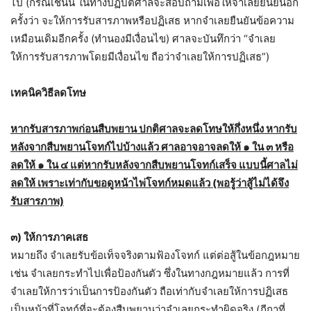
ไป (กรณีเช่นนี้ ในทางปฏิบัติศาลจะสอบถามเพื่อให้จำเลยยืนยันอีก
ครั้งว่า จะให้การรับสารภาพหรือปฏิเสธ หากจำเลยยืนยันข้อความ
เหมือนเดิมอีกครั้ง (ทำนองมีเงื่อนไข) ศาลจะบันทึกว่า “จำเลย
ให้การรับสารภาพโดยมีเงื่อนไข ถือว่าจำเลยให้การปฏิเสธ”)
เทคนิควิธีลดโทษ
หากรับสารภาพก่อนสืบพยาน ปกติศาลจะลดโทษให้กึ่งหนึ่ง หากรับ
หลังจากสืบพยานโจทก์ไปบ้างแล้ว ศาลอาจอาจลดให้ ๑ ใน ๓ หรือ
ลดให้ ๑ ใน ๔ แต่หากรับหลังจากสืบพยานโจทก์เสร็จ แบบนี้ศาลไม่
ลดให้ เพราะเท่ากับขอดูหน้าไพ่โจทก์หมดแล้ว (พอรู้ว่าสู้ไม่ได้จึง
รับสารภาพ)
๓) ให้การภาคเสธ
หมายถึง จำเลยรับข้อเท็จจริงตามฟ้องโจทก์ แต่ต่อสู้ในข้อกฎหมาย
เช่น จำเลยกระทำไปเพื่อป้องกันตัว ซึ่งในทางกฎหมายแล้ว การที่
จำเลยให้การว่าเป็นการป้องกันตัว ถือเท่ากับจำเลยให้การปฏิเสธ
เป็นหน้าที่โจทก์ที่จะต้องสืบพยานว่าจำเลยกระทำผิดจริง (ฎีกาที่