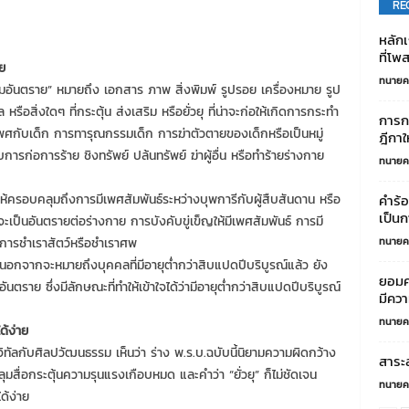
RE
หลักเ
ที่โพ
ย
ทนายค
กรรมอันตราย” หมายถึง เอกสาร ภาพ สิ่งพิมพ์ รูปรอย เครื่องหมาย รูป
ือสิ่งใดๆ ที่กระตุ้น ส่งเสริม หรือยั่วยุ ที่น่าจะก่อให้เกิดการกระทำ
การก
ศกับเด็ก การทารุณกรรมเด็ก การฆ่าตัวตายของเด็กหรือเป็นหมู่
ฎีกาใ
รก่อการร้าย ชิงทรัพย์ ปล้นทรัพย์ ฆ่าผู้อื่น หรือทำร้ายร่างกาย
ทนายค
้ครอบคลุมถึงการมีเพศสัมพันธ์ระหว่างบุพการีกับผู้สืบสันดาน หรือ
คำร้
เป็นก
าจะเป็นอันตรายต่อร่างกาย การบังคับขู่เข็ญให้มีเพศสัมพันธ์ การมี
ะการชำเราสัตว์หรือชำเราศพ
ทนายค
อกจากจะหมายถึงบุคคลที่มีอายุต่ำกว่าสิบแปดปีบริบูรณ์แล้ว ยัง
ยอมคว
นตราย ซึ่งมีลักษณะที่ทำให้เข้าใจได้ว่ามีอายุต่ำกว่าสิบแปดปีบริบูรณ์
มีคว
ทนายค
ด้ง่าย
ิทัลกับศิลปวัฒนธรรม เห็นว่า ร่าง พ.ร.บ.ฉบับนี้นิยามความผิดกว้าง
สาระ
ุมสื่อกระตุ้นความรุนแรงเกือบหมด และคำว่า “ยั่วยุ” ก็ไม่ชัดเจน
ทนายค
ด้ง่าย