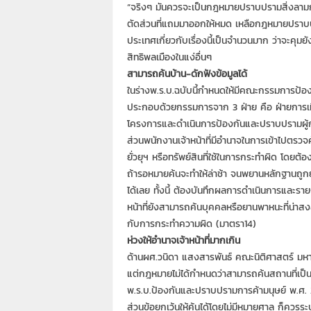
“จริงๆ มันควรจะเป็นกฎหมายปราบปรามสิ่งลามกอ
ตัดส่วนที่แถมมาออกให้หมด เหลือกฎหมายปราบปร
ประเทศเกี่ยวกับเรื่องนี้เป็นจำนวนมาก ว่าจะค
สิทธิพลเมืองในแง่อื่นๆ
สามารถค้นบ้าน-ดักฟังข้อมูลได้
ในร่างพ.ร.บ.ฉบับนี้กำหนดให้มีคณะกรรมการป้อง
ประกอบด้วยกรรมการจาก 3 ฝ่าย คือ ฝ่ายการเม
โครงการและดำเนินการป้องกันและปราบปรามผู้
ส่วนพนักงานเจ้าหน้าที่มีอำนาจในการเข้าไปตรวจค
ยั่วยุฯ หรือทรัพย์สินที่ใช้ในการกระทำผิด โดยต
ถ้ารอหมายค้นจะทำให้ล่าช้า จนพยานหลักฐานถูกย
ได้เลย ทั้งนี้ ต้องบันทึกผลการดำเนินการและรา
หน้าที่ยังสามารถค้นบุคคลหรือยานพาหนะที่น่าสงส
กับการกระทำความผิด (มาตรา14)
ห่วงให้อำนาจเจ้าหน้าที่มากเกิน
ด้านผศ.วนิดา แสงสารพันธ์ คณะนิติศาสตร์ มหาวิ
แต่กฎหมายไม่ได้กำหนดว่าสามารถค้นสถานที่เป็นเว
พ.ร.บ.ป้องกันและปราบปรามการค้ามนุษย์ พ.ศ. 2
ส่วนข้อยกเว้นให้ค้นได้โดยไม่มีหมายศาล ก็ควรระบ