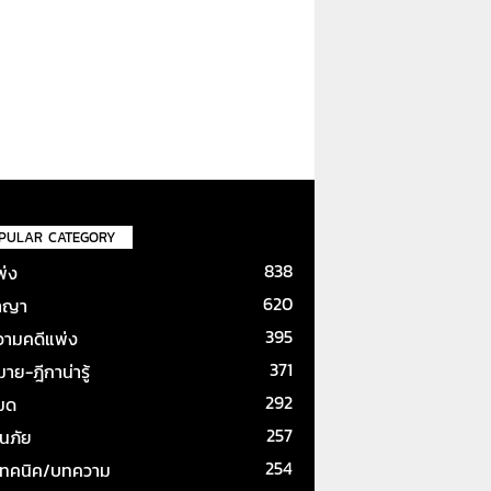
PULAR CATEGORY
838
พ่ง
620
าญา
395
ามคดีแพ่ง
371
ย-ฎีกาน่ารู้
292
หมด
257
ันภัย
254
เทคนิค/บทความ