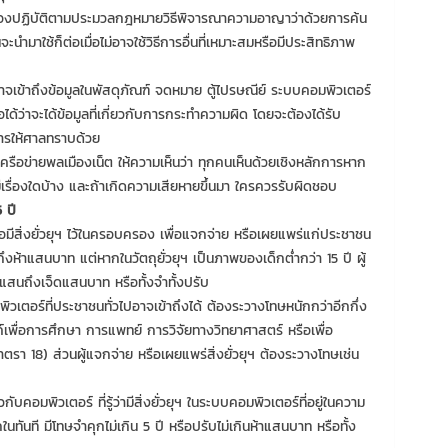
ต้องปฏิบัติตามประมวลกฎหมายวิธีพิจารณาความอาญาว่าด้วยการค้น
ะนำมาใช้ก็ต่อเมื่อไม่อาจใช้วิธีการอื่นที่เหมาะสมหรือมีประสิทธิภาพ
นาจเข้าถึงข้อมูลในพัสดุภัณฑ์ จดหมาย ตู้ไปรษณีย์ ระบบคอมพิวเตอร์
อได้ว่าจะได้ข้อมูลที่เกี่ยวกับการกระทำความผิด โดยจะต้องได้รับ
รให้ศาลทราบด้วย
รือข่ายพลเมืองเน็ต ให้ความเห็นว่า ทุกคนเห็นด้วยเชิงหลักการหาก
มีเรื่องใดบ้าง และถ้าเกิดความเสียหายขึ้นมา ใครควรรับผิดชอบ
 ปี
ือมีสิ่งยั่วยุฯ ไว้ในครอบครอง เพื่อแจกจ่าย หรือเผยแพร่แก่ประชาชน
ึงห้าแสนบาท แต่หากในวัตถุยั่วยุฯ เป็นภาพของเด็กต่ำกว่า 15 ปี ผู้
แสนถึงเจ็ดแสนบาท หรือทั้งจำทั้งปรับ
อมพิวเตอร์ที่ประชาชนทั่วไปอาจเข้าถึงได้ ต้องระวางโทษหนักกว่าอีกกึ่ง
เพื่อการศึกษา การแพทย์ การวิจัยทางวิทยาศาสตร์ หรือเพื่อ
รา 18) ส่วนผู้แจกจ่าย หรือเผยแพร่สิ่งยั่วยุฯ ต้องระวางโทษเช่น
บคอมพิวเตอร์ ที่รู้ว่ามีสิ่งยั่วยุฯ ในระบบคอมพิวเตอร์ที่อยู่ในความ
ทันที มีโทษจำคุกไม่เกิน 5 ปี หรือปรับไม่เกินห้าแสนบาท หรือทั้ง