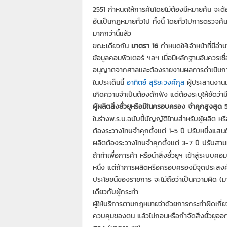
2551 กำหนดให้การค้นโดยไม่ต้องมีหมายค้น จะ
อันเป็นกฎหมายทั่วไป ทั้งนี้ โดยทั่วไปการตรวจค้นจ
มากกว่านี้แล้ว
ขณะเดียวกัน
มาตรา 16
กำหนดให้เจ้าหน้าที่มีอำ
ข้อมูลคอมพิวเตอร์ ฯลฯ เมื่อมีหลักฐานอันควรเชื่
อนุญาตจากศาลและต้องรายงานผลการดำเนินกา
ในประเด็นนี้
อาทิตย์ สุริยะวงศ์กุล
ผู้ประสานงานเค
เกิดความจำเป็นต้องดักฟัง แต่ต้องระบุให้ชัดว่า
ผู้ผลิตสิ่งยั่วยุหรือมีในครอบครอง จำคุกสูงสุด 5
ในร่างพ.ร.บ.ฉบับนี้บัญญัติโทษสำหรับผู้ผลิต หร
ต้องระวางโทษจำคุกตั้งแต่ 1-5 ปี ปรับหนึ่งแสนถ
ผลิตต้องระวางโทษจำคุกตั้งแต่ 3-7 ปี ปรับสาม
ถ้าทำเพื่อการค้า หรือนำสิ่งยั่วยุฯ เข้าสู่ระบบค
หนึ่ง แต่ถ้าการผลิตหรือครอบครองมีจุดประสงค์
ประโยชน์ของราชการ จะไม่ถือว่าเป็นความผิด (มาต
เดียวกับผู้กระทำ
ผู้ให้บริการตามกฎหมายว่าด้วยการกระทำผิดเกี่ยวกั
ควบคุมของตน แล้วไม่ถอนหรือกำจัดสิ่งยั่วยุออกใน