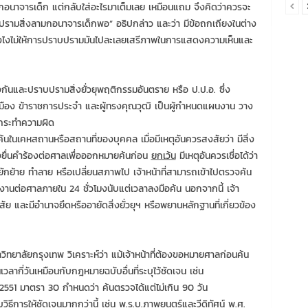
นาจารเด็ก แต่กลับใส่อะไรมาเต็มเลย เหมือนแถม จึงคิดว่าควรจะ
ามสิ่งลามกอนาจารเด็กพอ” อธิปกล่าว และว่า มีข้อถกเถียงในต่าง
ุมยังไงไม่ให้การปราบปรามมันไปละเลยเสรีภาพในการแสดงความเห็นและ
กันและปราบปรามสิ่งยั่วยุพฤติกรรมอันตราย หรือ ป.ป.อ. ซึ่ง
ือง ข้าราชการประจำ และผู้ทรงคุณวุฒิ เป็นผู้กำหนดแผนงาน วาง
กระทำความผิด
้นในเคหสถานหรือสถานที่ของบุคคล เมื่อมีเหตุอันควรสงสัยว่า มีสิ่ง
้องยื่นคำร้องต่อศาลเพื่อออกหมายค้นก่อน
ยกเว้น
มีเหตุอันควรเชื่อได้ว่า
ักย้าย ทำลาย หรือเปลี่ยนสภาพไป เจ้าหน้าที่สามารถเข้าไปตรวจค้น
ยงานต่อศาลภายใน 24 ชั่วโมงนับแต่เวลาลงมือค้น นอกจากนี้ เจ้า
ัย และมีอำนาจยึดหรืออายัดสิ่งยั่วยุฯ หรือพยานหลักฐานที่เกี่ยวข้อง
ทยาลัยกรุงเทพ วิเคราะห์ว่า แม้เจ้าหน้าที่ต้องขอหมายศาลก่อนค้น
ลากี่วันเหมือนกับกฎหมายฉบับอื่นที่ระบุไว้ชัดเจน เช่น
551 มาตรา 30 กำหนดว่า ค้นตรวจได้แต่ไม่เกิน 90 วัน
ุวิธีการให้ชัดเจนมากกว่านี้ เช่น พ.ร.บ.ภาพยนตร์และวีดิทัศน์ พ.ศ.