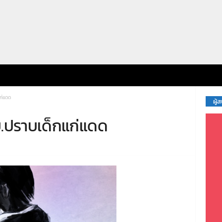
ก่แดด
ผู้
.ปราบเด็กแก่แดด