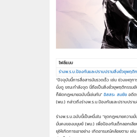
7
7
7
3
ไฟล์แนบ
ร่างพ.ร.บ.ป้องกันและปราบปรามสิ่งยั่วยุพฤ
“ปัจจุบันนี้การสื่อสารมันรวดเร็ว เช่น ช่วงเหตุ
นั่งดู ขณะกำลังจุด นี่ถือเป็นสิ่งยั่วยุพฤติกร
ก็ผิดกฎหมายฉบับนี้เช่นกัน”
อิสสระ สมชัย
อดีตร
(พม.) กล่าวถึงร่างพ.ร.บ.ป้องกันและปราบปรามส
ร่างพ.ร.บ.ฉบับนี้เป็นหนึ่งใน “ชุดกฎหมายความ
มั่นคงของมนุษย์ (พม.) เพื่อป้องกันเด็กลอกเล
ยุให้เกิดการเอาอย่าง เกิดอารมณ์คล้อยตาม เ