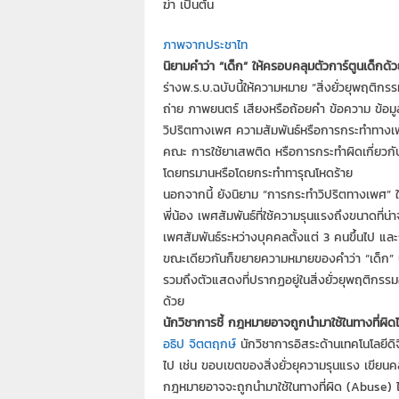
ฆ่า เป็นต้น
ภาพจากประชาไท
นิยามคำว่า “เด็ก” ให้ครอบคลุมตัวการ์ตูนเด็กด้ว
ร่างพ.ร.บ.ฉบับนี้ให้ความหมาย “สิ่งยั่วยุพฤติ
ถ่าย ภาพยนตร์ เสียงหรือถ้อยคำ ข้อความ ข้อมูล หร
วิปริตทางเพศ ความสัมพันธ์หรือการกระทำทางเพ
คณะ การใช้ยาเสพติด หรือการกระทำผิดเกี่ยวกับกา
โดยทรมานหรือโดยกระทำทารุณโหดร้าย
นอกจากนี้ ยังนิยาม “การกระทำวิปริตทางเพศ” ให
พี่น้อง เพศสัมพันธ์ที่ใช้ความรุนแรงถึงขนาดที่น่
เพศสัมพันธ์ระหว่างบุคคลตั้งแต่ 3 คนขึ้นไป แล
ขณะเดียวกันก็ขยายความหมายของคำว่า “เด็ก” น
รวมถึงตัวแสดงที่ปรากฏอยู่ในสิ่งยั่วยุพฤติกรรมอั
ด้วย
นักวิชาการชี้ กฎหมายอาจถูกนำมาใช้ในทางที่ผิดไ
อธิป จิตตฤกษ์
นักวิชาการอิสระด้านเทคโนโลยีดิจ
ไป เช่น ขอบเขตของสิ่งยั่วยุความรุนแรง เขียนคล
กฎหมายอาจจะถูกนำมาใช้ในทางที่ผิด (Abuse) ไ