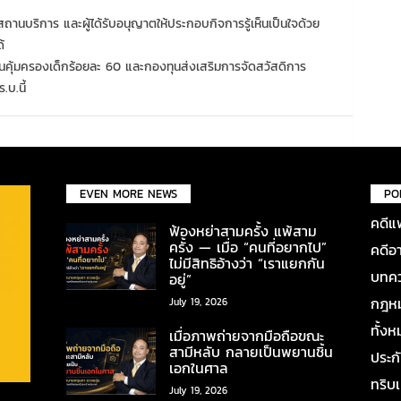
านบริการ และผู้ได้รับอนุญาตให้ประกอบกิจการรู้เห็นเป็นใจด้วย
้
กองทุนคุ้มครองเด็กร้อยละ 60 และกองทุนส่งเสริมการจัดสวัสดิการ
บ.นี้
EVEN MORE NEWS
PO
คดีแ
ฟ้องหย่าสามครั้ง แพ้สาม
ครั้ง — เมื่อ “คนที่อยากไป”
คดีอ
ไม่มีสิทธิอ้างว่า “เราแยกกัน
บทคว
อยู่”
กฎหมา
July 19, 2026
ทั้ง
เมื่อภาพถ่ายจากมือถือขณะ
สามีหลับ กลายเป็นพยานชิ้น
ประก
เอกในศาล
ทริบ
July 19, 2026