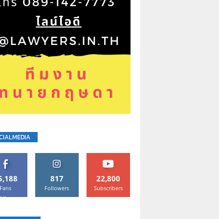
CIALMEDIA
5,188
817
22,800
Fans
Followers
Subscribers
Like