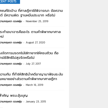
CENT POSTS
กณฑ์ใดบ้าง ที่ศาลฎีกาใช้พิจารณา ข้อความ
สต์ มีความผิด ฐานหมิ่นประมาท หรือไม่
วามกฤษดา ดวงชอุ่ม
-
November 25, 2019
ระทำอนาจารคืออะไร ตามคำพิพากษาศาล
หม่
วามกฤษดา ดวงชอุ่ม
-
August 27, 2020
องจัดการมรดกไม่ใส่ทายาทให้ครบถ้วน ถือ
ารใช้สิทธิไม่สุจริตหรือไม่
วามกฤษดา ดวงชอุ่ม
-
July 27, 2017
ามกัน ที่ทำให้สิทธินำคดีอาญามาฟ้องระงับ
ามหมายอย่างไรตามคำพิพากษาศาลฎีกา
วามกฤษดา ดวงชอุ่ม
-
March 16, 2019
สำคัญ พรบ.อุ้มบุญ
วามกฤษดา ดวงชอุ่ม
-
January 23, 2015