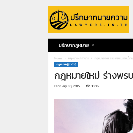
ป
รึ
ก
ษ
า
ท
น
ปรึกษากฎหมาย
า
ย
Home
กฎหมาย-ฎีกาน่ารู้
กฎหมายใหม่ ร่างพรบ.ปราบเด็กแ
ค
กฎหมาย-ฎีกาน่ารู้
ว
กฎหมายใหม่ ร่างพรบ
า
ม
ท
February 10, 2015
3306
น
า
ย
ก
ฤ
ษ
ด