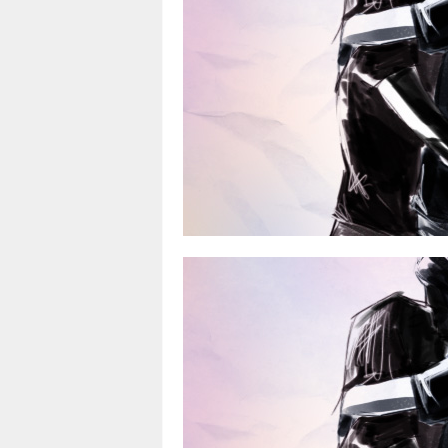
า
L
a
w
y
e
r
s
.
i
n
.
t
h
:
0
8
9
1
4
2