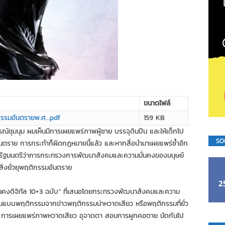
ขนาดไฟล์
ติกรรมอันตรายพ.ศ…pdf
159 KB
การณ์ชุมนุม ผมเห็นมีการเผยแพร่ภาพผู้ชาย บรรจุดินปืน และให้เด็กไป
SO
รมอันตราย การกระทำก็ผิดกฎหมายนี้แล้ว และหากสื่อนำมาเผยแพร่ซ้ำอีก
ัฐมนตรีว่าการกระทรวงการพัฒนาสังคมและความมั่นคงของมนุษย์
ิ่งยั่วยุพฤติกรรมอันตราย
2
มั่นคงดิจิทัล 10+3 ฉบับ” ที่เสนอโดยกระทรวงพัฒนาสังคมและความ
ียนแบบพฤติกรรมจากข่าวพฤติกรรมน่าหวาดเสียว หรือพฤติกรรมที่ยั่ว
ช่น การเผยแพร่ภาพหวาดเสียว อุจาดตา สอนการผูกคอตาย นัดกันไป