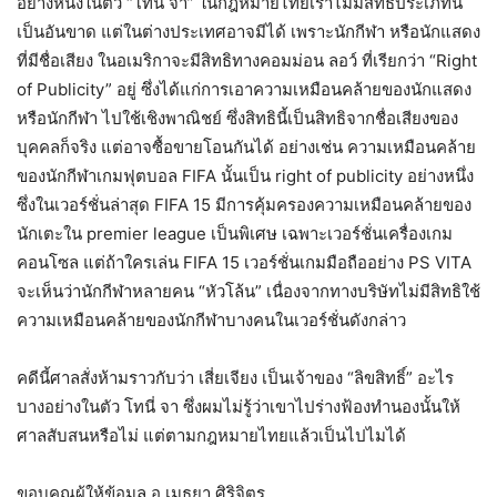
อย่างหนึ่งในตัว “โทนี่ จา” ในกฎหมายไทยเราไม่มีสิทธิประเภทนี้
เป็นอันขาด แต่ในต่างประเทศอาจมีได้ เพราะนักกีฬา หรือนักแสดง
ที่มีชื่อเสียง ในอเมริกาจะมีสิทธิทางคอมม่อน ลอว์ ที่เรียกว่า “Right
of Publicity” อยู่ ซึ่งได้แก่การเอาความเหมือนคล้ายของนักแสดง
หรือนักกีฬา ไปใช้เชิงพาณิชย์ ซึ่งสิทธินี้เป็นสิทธิจากชื่อเสียงของ
บุคคลก็จริง แต่อาจซื้อขายโอนกันได้ อย่างเช่น ความเหมือนคล้าย
ของนักกีฬาเกมฟุตบอล FIFA นั้นเป็น right of publicity อย่างหนึ่ง
ซึ่งในเวอร์ชั่นล่าสุด FIFA 15 มีการคุ้มครองความเหมือนคล้ายของ
นักเตะใน premier league เป็นพิเศษ เฉพาะเวอร์ชั่นเครื่องเกม
คอนโซล แต่ถ้าใครเล่น FIFA 15 เวอร์ชั่นเกมมือถืออย่าง PS VITA
จะเห็นว่านักกีฬาหลายคน “หัวโล้น” เนื่องจากทางบริษัทไม่มีสิทธิใช้
ความเหมือนคล้ายของนักกีฬาบางคนในเวอร์ชั่นดังกล่าว
คดีนี้ศาลสั่งห้ามราวกับว่า เสี่ยเจียง เป็นเจ้าของ “ลิขสิทธิ์” อะไร
บางอย่างในตัว โทนี่ จา ซึ่งผมไม่รู้ว่าเขาไปร่างฟ้องทำนองนั้นให้
ศาลสับสนหรือไม่ แต่ตามกฎหมายไทยแล้วเป็นไปไมได้
ขอบคุณผู้ให้ข้อมูล อ.เมธยา ศิริจิตร.