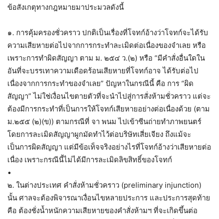
ข้อสังเกตุทางกฎหมายมาประมวลดังนี้
๑. การคุ้มครองชั่วคราว ปกติเป็นเรื่องที่โจทก์อ้างว่าโจทก์จะได้รับ
ความเสียหายต่อไปจากการกระทำละเมิดต่อเนื่องของจำเลย หรือ
เพราะการทำผิดสัญญา ตาม ม. ๒๕๔ ว.(๒) หรือ “มีคำสั่งอื่นใดใน
อันที่จะบรรเทาความเดือดร้อนเสียหายที่โจทก์อาจ ได้รับต่อไป
เนื่องจากการกระทำของจำเลย” ปัญหาในกรณีนี้ คือ การ “ผิด
สัญญา” ไม่ใช่เงื่อนไขตายตัวที่จะนำไปสู่การสั่งห้ามชั่วคราว แต่จะ
ต้องมีการกระทำที่เป็นการให้โจทก์เสียหายอย่างต่อเนื่องด้วย (ตาม
ม.๒๕๕ (๒)(ข)) ตามกรณีที่ จา พนม ไปเข้าซีนถ่ายทำภาพยนตร์
โดยการละเมิดสัญญาผูกมัดทำไว้ต่อบริษัทเสี่ยเจียง ถึงแม้จะ
เป็นการผิดสัญญา แต่มีข้อเท็จจริงอย่างไรที่โจทก์อ้างว่าเสียหายต่อ
เนื่อง เพราะกรณีนี้ไม่ได้มีการละเมิดลิขสิทธิ์ของโจทก์
•
๒. ในต่างประเทศ คำสั่งห้ามชั่วคราว (preliminary injunction)
นั้น ศาลจะต้องพิจารณาเงื่อนไขหลายประการ และประการสุดท้าย
คือ ต้องชั่งน้ำหนักความเสียหายของคำสั่งห้ามฯ ที่จะเกิดขึ้นต่อ