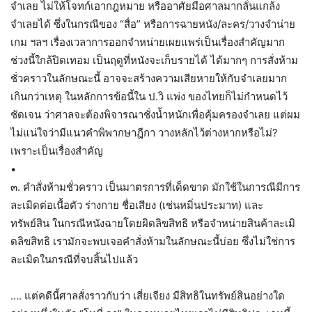
จำเลย ไม่ให้โจทก์เอากฎหมาย หรืออาศัยมือศาลมากลั่นแกล้ง
จำเลยได้ ซึ่งในกรณีของ “สื่อ” หรือการฉายหนัง/ละคร/วางจำน่าย
เกม ฯลฯ เรื่องเวลาการออกจำหน่ายเผยแพร่เป็นเรื่องสำคัญมาก
ช่วงนี้ใกล้ปิดเทอม เป็นฤดูที่หนังจะเก็บรายได้ ได้มากๆ การสั่งห้าม
ชั่วคราวในลักษณะนี้ อาจจะสร้างความเสียหายให้กับจำเลยมาก
เกินกว่าเหตุ ในหลักการข้อนี้ใน ป.วิ แพ่ง ของไทยก็ไม่กำหนดไว้
ชัดเจน ว่าศาลจะต้องพิจารณาชั่งน้ำหนักเพื่อคุ้มครองจำเลย แต่ผม
ไม่แน่ใจว่ามีแนวคำพิพากษาฎีกา วางหลักไว้ต่างหากหรือไม่?
เพราะเป็นเรื่องสำคัญ
•
๓. คำสั่งห้ามชั่วคราว เป็นมาตรการที่เด็ดขาด มักใช้ในการณีมีการ
ละเมิดต่อเนื้อตัว ร่างกาย ชื่อเสียง (เช่นหมิ่นประมาท) และ
ทรัพย์สิน ในกรณีหนังฉายโดยผิดลิขสิทธิ หรือจำหน่ายสินค้าละเมิ
ดลิขสิทธิ เรามักจะพบเจอคำสั่งห้ามในลักษณะนี้บ่อย ซึ่งไม่ใช่การ
ละเมิดในกรณีที่จบสิ้นไปแล้ว
…. แต่คดีนี้ศาลสั่งราวกับว่า เสี่ยเจียง มีสิทธิในทรัพย์สินอย่างใด