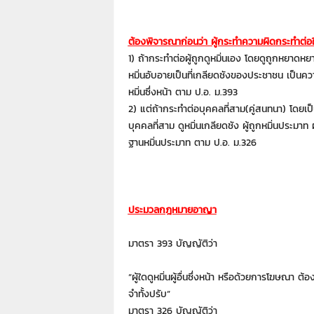
า
L
a
ต้องพิจารณาก่อนว่า ผู้กระทำความผิดกระทำต่อ
w
1) ถ้ากระทำต่อผู้ถูกดูหมิ่นเอง โดยดูถูกหยาดหยาม
y
หมิ่นอับอายเป็นที่เกลียดชังของประชาชน เป็นค
e
หมิ่นซึ่งหน้า ตาม ป.อ. ม.393
r
2) แต่ถ้ากระทำต่อบุคคลที่สาม(คู่สนทนา) โดยเป
s
.
บุคคลที่สาม ดูหมิ่นเกลียดชัง ผู้ถูกหมิ่นประมาท ผ
i
ฐานหมิ่นประมาท ตาม ป.อ. ม.326
n
.
t
h
ประมวลกฎหมายอาญา
:
0
8
มาตรา 393 บัญญัติว่า
9
1
“ผู้ใดดูหมิ่นผู้อื่นซึ่งหน้า หรือด้วยการโฆษณา ต้
4
จำทั้งปรับ”
2
มาตรา 326 บัญญัติว่า