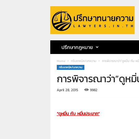
ป
รึ
ก
ษ
า
ท
น
ปรึกษากฎหมาย
า
ย
Home
ทริบเทคนิค/บทความ
การพิจารณาว่า“ดูหมิ่น กับ หม
ค
ทริบเทคนิค/บทความ
ว
การพิจารณาว่า“ดูหมิ่
า
ม
ท
April 28, 2015
9982
น
า
ย
“ดูหมิ่น กับ หมิ่นประมาท”
ก
ฤ
ษ
ด