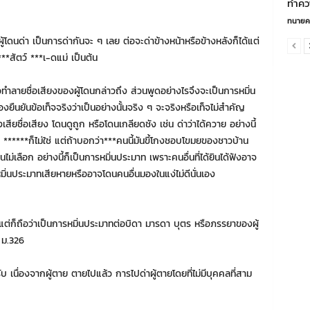
ทำคว
ทนายค
ู้โดนด่า เป็นการด่ากันจะ ๆ เลย ต่อจะด่าข้างหน้าหรือข้างหลังก็ได้แต่
**สัตว์ ***เ-ดแม่ เป็นต้น
อทำลายชื่อเสียงของผู้โดนกล่าวถึง ส่วนพูดอย่างไรจึงจะเป็นการหมิ่น
ต้องยืนยันข้อเท็จจริงว่าเป็นอย่างนั้นจริง ๆ จะจริงหรือเท็จไม่สำคัญ
ถึงเสียชื่อเสียง โดนดูถูก หรือโดนเกลียดชัง เช่น ด่าว่าได้ควาย อย่างนี้
าย ******ก็ไม่ใช่ แต่ถ้าบอกว่า***คนนี้มันขี้โกงชอบโขมยของชาวบ้าน
ไม่เลือก อย่างนี้ก็เป็นการหมิ่นประมาท เพราะคนอื่นที่ได้ยินได้ฟังอาจ
ูกหมิ่นประมาทเสียหายหรืออาจโดนคนอื่นมองในแง่ไม่ดีนั่นเอง
แต่ก็ถือว่าเป็นการหมิ่นประมาทต่อบิดา มารดา บุตร หรือภรรยาของผู้
 ม.326
รับ เนื่องจากผู้ตาย ตายไปแล้ว การไปด่าผู้ตายโดยที่ไม่มีบุคคลที่สาม