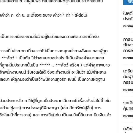
นการไปใส่ความ ข. ให้ผู้อื่นฟัง ก็เป็นความผิดฐานหมิ่นประมาทเช่นกัน
RE
ในคดี
คำว่า ก. ด่า ข. นะเดี๋ยวจะขยาย คำว่า ” ด่า ” ให้ต่อไป
ประทั
ทนายค
ซึ่งเป็นการเหยียดหยามถือว่าอยู่ในข่ายของความผิดมาตรานี้ครับ
การแจ
ภัยจา
การอ
ารหมิ่นประมาท เนื่องจากไม่เป็นการลดคุณค่าทางสังคม ของผู้ถูก
 ***สัตว์ ” เป็นต้น ไม่ว่าจะหยาบอย่างไร ก็เป็นเพียงคำหยาบคาย
ทนายค
คนที่ถูกหมิ่นประมาทนั้นเป็น ****** … ***สัตว์ จริงๆ ) แต่คำสุภาพบาง
เตรี
้าพนักงานคนนี้ รับเงินใต้โต๊ะจึงจะทำงานให้ จะเห็นว่า ไม่มีคำหยาบ
กับผู
งมา ให้ถูกมองว่าเป็นเจ้าพนักงานทุจริต เช่นนี้ เป็นความผิดฐาน
กรรมเ
ทนายค
้วยประการใด ๆ ให้ผู้ที่ถูกหมิ่นประมาทเสียหายในเรื่องดังต่อไปนี้ เช่น
รถเส
ด้าน ชู้สาว) การประพฤติผิดอาญา (เช่น ลักทรัพย์ผู้อื่น) การ
คุ้มค
ริตในหน้าที่การงาน) และ การเงิน(เช่น เป็นคนมีหนี้สินมาก ยืมเงินแล้ว
ทนายค
หลัก