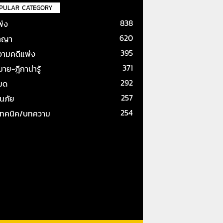
PULAR CATEGORY
838
พ่ง
620
าญา
395
ามคดีแพ่ง
371
ย-ฎีกาน่ารู้
292
หมด
257
ันภัย
254
เทคนิค/บทความ