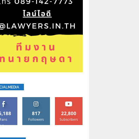
CIALMEDIA
5,188
817
22,800
Fans
Followers
Subscribers
Like