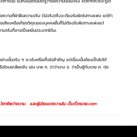
นั้น แม้ทั้งเมื่อตนมิได้รู้ว่าข้อความนั้นไม่จริง แต่หากควรจะรู้ได้
อความที่ฝ่าฝืนความจริง (ไม่จริง)ถึงจะต้องรับผิดในทางแพ่ง แต่ถ้า
ชื่อเสียงหรือเกียรติคุณของบุคคลอื่นก็ไม่ต้องรับผิดทางแพ่งแต่
มจริงก็อาจเป็นหมิ่นประมาทได้นะ
อย่างนั้นจริง ๆ จะจริงหรือเท็จไม่สำคัญ แต่เรื่องนั้นต้องเป็นไปได้
หรือโดนเกลียดชัง เช่น นาย ก. ด่าว่านาง ข. ว่าเป็นชู้กับนาย ค. ต่อ
ีพว่าความ และผู้เขียนบทความใน เว็บตั๋วทนาย.com