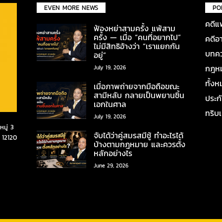
EVEN MORE NEWS
PO
คดีแ
ฟ้องหย่าสามครั้ง แพ้สาม
ครั้ง — เมื่อ “คนที่อยากไป”
คดีอ
ไม่มีสิทธิอ้างว่า “เราแยกกัน
บทคว
อยู่”
กฎหมา
July 19, 2026
ทั้ง
เมื่อภาพถ่ายจากมือถือขณะ
สามีหลับ กลายเป็นพยานชิ้น
ประก
เอกในศาล
ทริบ
July 19, 2026
มู่ 3
จับได้ว่าคู่สมรสมีชู้ ทำอะไรได้
 12120
บ้างตามกฎหมาย และควรตั้ง
หลักอย่างไร
June 29, 2026