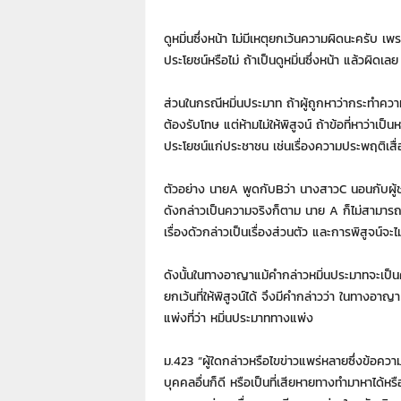
ดูหมิ่นซึ่งหน้า ไม่มีเหตุยกเว้นความผิดนะครับ เพรา
ประโยชน์หรือไม่ ถ้าเป็นดูหมิ่นซึ่งหน้า แล้วผิดเล
ส่วนในกรณีหมิ่นประมาท ถ้าผู้ถูกหาว่ากระทำความผิด
ต้องรับโทษ แต่ห้ามไม่ให้พิสูจน์ ถ้าข้อที่หาว่าเป็
ประโยชน์แก่ประชาชน เช่นเรื่องความประพฤติเสื่
ตัวอย่าง นายA พูดกับBว่า นางสาวC นอนกับผู้ชายไม
ดังกล่าวเป็นความจริงก็ตาม นาย A ก็ไม่สามารถพิส
เรื่องดัวกล่าวเป็นเรื่องส่วนตัว และการพิสูจน์จะ
ดังนั้นในทางอาญาแม้คำกล่าวหมิ่นประมาทจะเป็นคว
ยกเว้นที่ให้พิสูจน์ได้ จึงมีคำกล่าวว่า ในทางอาญ
แพ่งที่ว่า หมิ่นประมาททางแพ่ง
ม.423 “ผู้ใดกล่าวหรือไขข่าวแพร่หลายซึ่งข้อความ
บุคคลอื่นก็ดี หรือเป็นที่เสียหายทางทำมาหาได้หรื