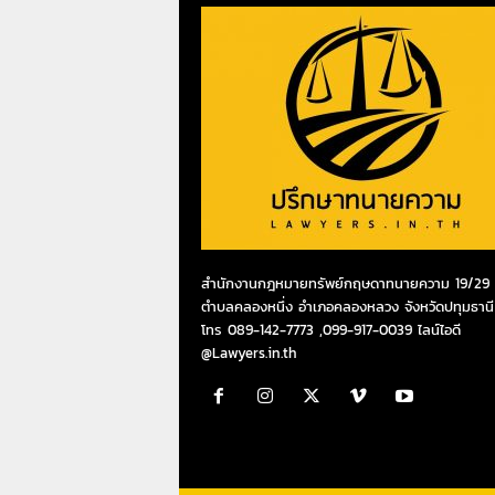
สำนักงานกฎหมายทรัพย์กฤษดาทนายความ 19/29 ห
ตำบลคลองหนึ่ง อำเภอคลองหลวง จังหวัดปทุมธานี
โทร 089-142-7773 ,099-917-0039 ไลน์ไอดี
@Lawyers.in.th