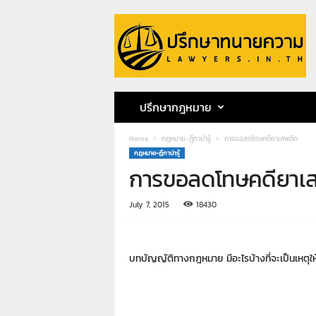
ป
รึ
ก
ษ
า
ท
น
ปรึกษากฎหมาย
า
ย
Home
กฎหมาย-ฎีกาน่ารู้
การขอลดโทษคดียาเสพติด
ค
กฎหมาย-ฎีกาน่ารู้
ว
การขอลดโทษคดียาเ
า
ม
ท
July 7, 2015
18430
น
า
ย
บทบัญญัติทางกฎหมาย มีอะไรบ้างที่จะเป็นเหตุให
ก
ฤ
ษ
ด