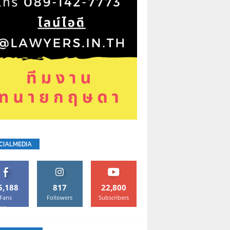
CIALMEDIA
5,188
817
22,800
Fans
Followers
Subscribers
Like