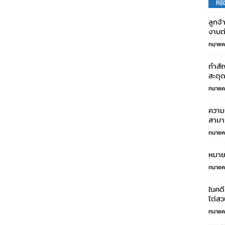
RE
ลูกจ
งานต
ทนายค
ทำสั
สะดุด
ทนายค
ความ
สามา
ทนายค
หมาย
ทนายค
ในคด
ไต่สว
ทนายค