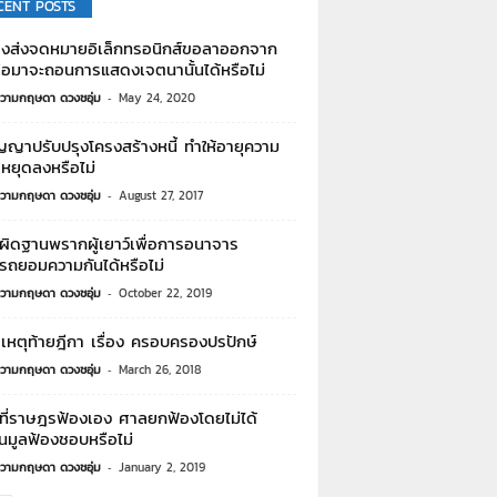
CENT POSTS
้างส่งจดหมายอิเล็กทรอนิกส์ขอลาออกจาก
่อมาจะถอนการแสดงเจตนานั้นได้หรือไม่
วามกฤษดา ดวงชอุ่ม
-
May 24, 2020
ญญาปรับปรุงโครงสร้างหนี้ ทำให้อายุความ
หยุดลงหรือไม่
วามกฤษดา ดวงชอุ่ม
-
August 27, 2017
ผิดฐานพรากผู้เยาว์เพื่อการอนาจาร
รถยอมความกันได้หรือไม่
วามกฤษดา ดวงชอุ่ม
-
October 22, 2019
เหตุท้ายฎีกา เรื่อง ครอบครองปรปักษ์
วามกฤษดา ดวงชอุ่ม
-
March 26, 2018
ีที่ราษฎรฟ้องเอง ศาลยกฟ้องโดยไม่ได้
นมูลฟ้องชอบหรือไม่
วามกฤษดา ดวงชอุ่ม
-
January 2, 2019