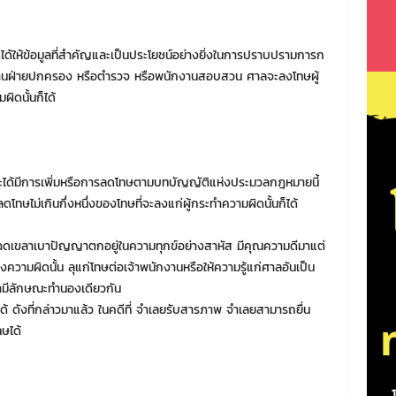
ดได้ให้ข้อมูลที่สำคัญและเป็นประโยชน์อย่างยิ่งในการปราบปรามการก
กงานฝ่ายปกครอง หรือตำรวจ หรือพนักงานสอบสวน ศาลจะลงโทษผู้
ผิดนั้นก็ได้
าจะได้มีการเพิ่มหรือการลดโทษตามบทบัญญัติแห่งประมวลกฎหมายนี้
โทษไม่เกินกึ่งหนึ่งของโทษที่จะลงแก่ผู้กระทำความผิดนั้นก็ได้
ู้โฉดเขลาเบาปัญญาตกอยู่ในความทุกข์อย่างสาหัส มีคุณความดีมาแต่
วามผิดนั้น ลุแก่โทษต่อเจ้าพนักงานหรือให้ความรู้แก่ศาลอันเป็น
ว่ามีลักษณะทำนองเดียวกัน
ได้ ดังที่กล่าวมาแล้ว ในคดีที่ จำเลยรับสารภาพ จำเลยสามารถยื่น
ษได้