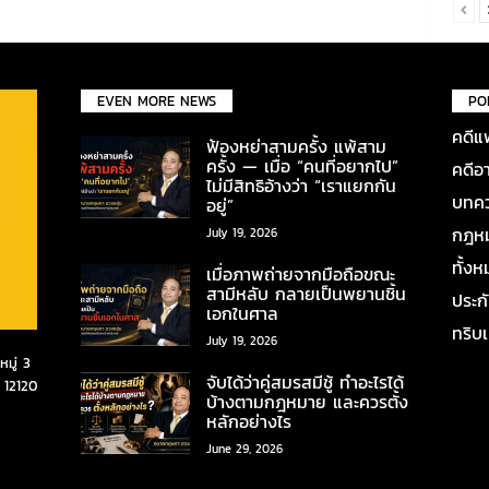
EVEN MORE NEWS
PO
คดีแ
ฟ้องหย่าสามครั้ง แพ้สาม
ครั้ง — เมื่อ “คนที่อยากไป”
คดีอ
ไม่มีสิทธิอ้างว่า “เราแยกกัน
บทคว
อยู่”
กฎหมา
July 19, 2026
ทั้ง
เมื่อภาพถ่ายจากมือถือขณะ
สามีหลับ กลายเป็นพยานชิ้น
ประก
เอกในศาล
ทริบ
July 19, 2026
มู่ 3
จับได้ว่าคู่สมรสมีชู้ ทำอะไรได้
 12120
บ้างตามกฎหมาย และควรตั้ง
หลักอย่างไร
June 29, 2026