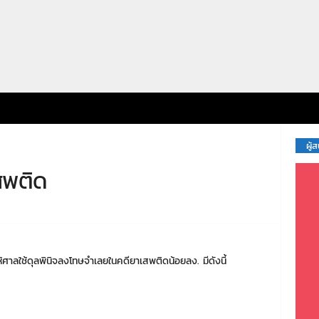
ผู้
สพติด
้ศาลใช้ดุลพินิจลงโทษจำเลยในคดียาเสพติดน้อยลง. มีดังนี้