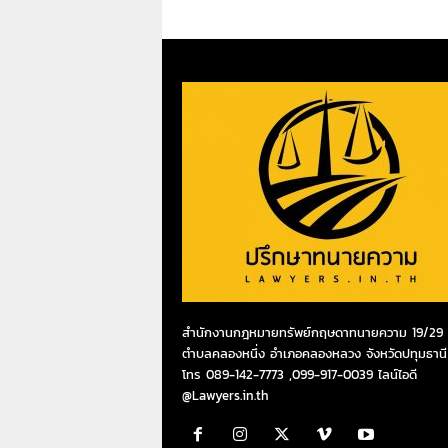
สำนักงานกฎหมายทรัพย์กฤษดาทนายความ 19/29 ห
ตำบลคลองหนึ่ง อำเภอคลองหลวง จังหวัดปทุมธานี
โทร 089-142-7773 ,099-917-0039 ไลน์ไอดี
@Lawyers.in.th