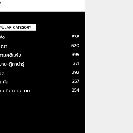
PULAR CATEGORY
838
พ่ง
620
าญา
395
ามคดีแพ่ง
371
ย-ฎีกาน่ารู้
292
หมด
257
ันภัย
254
เทคนิค/บทความ