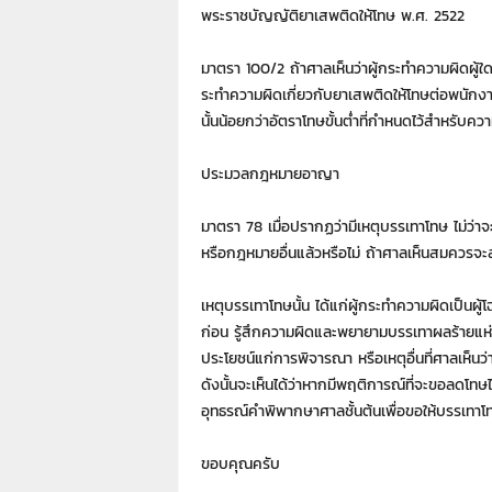
า
พระราชบัญญัติยาเสพติดให้โทษ พ.ศ. 2522
L
a
มาตรา 100/2 ถ้าศาลเห็นว่าผู้กระทำความผิดผู้ใ
w
ระทำความผิดเกี่ยวกับยาเสพติดให้โทษต่อพนั
y
นั้นน้อยกว่าอัตราโทษขั้นต่ำที่กำหนดไว้สำหรับความ
e
r
s
ประมวลกฎหมายอาญา
.
i
มาตรา 78 เมื่อปรากฏว่ามีเหตุบรรเทาโทษ ไม่ว่
n
หรือกฎหมายอื่นแล้วหรือไม่ ถ้าศาลเห็นสมควรจะลด
.
t
เหตุบรรเทาโทษนั้น ได้แก่ผู้กระทำความผิดเป็นผ
h
ก่อน รู้สึกความผิดและพยายามบรรเทาผลร้ายแห่งค
:
0
ประโยชน์แก่การพิจารณา หรือเหตุอื่นที่ศาลเห็น
8
ดังนั้นจะเห็นได้ว่าหากมีพฤติการณ์ที่จะขอลดโทษ
9
อุทธรณ์คำพิพากษาศาลชั้นต้นเพื่อขอให้บรรเทาโท
1
4
ขอบคุณครับ
2