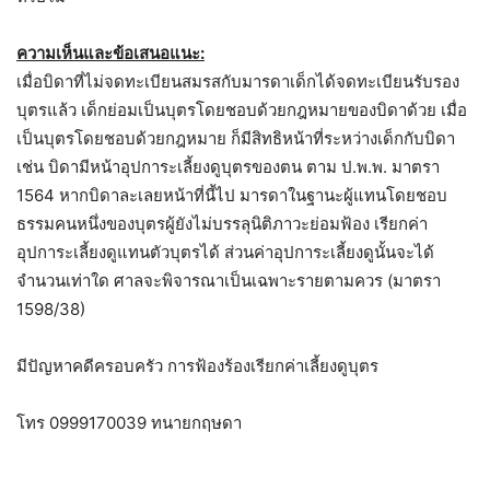
ความเห็นและข้อเสนอแนะ:
เมื่อบิดาที่ไม่จดทะเบียนสมรสกับมารดาเด็กได้จดทะเบียนรับรอง
บุตรแล้ว เด็กย่อมเป็นบุตรโดยชอบด้วยกฎหมายของบิดาด้วย เมื่อ
เป็นบุตรโดยชอบด้วยกฎหมาย ก็มีสิทธิหน้าที่ระหว่างเด็กกับบิดา
เช่น บิดามีหน้าอุปการะเลี้ยงดูบุตรของตน ตาม ป.พ.พ. มาตรา
1564 หากบิดาละเลยหน้าที่นี้ไป มารดาในฐานะผู้แทนโดยชอบ
ธรรมคนหนึ่งของบุตรผู้ยังไม่บรรลุนิติภาวะย่อมฟ้อง เรียกค่า
อุปการะเลี้ยงดูแทนตัวบุตรได้ ส่วนค่าอุปการะเลี้ยงดูนั้นจะได้
จำนวนเท่าใด ศาลจะพิจารณาเป็นเฉพาะรายตามควร (มาตรา
1598/38)
มีปัญหาคดีครอบครัว การฟ้องร้องเรียกค่าเลี้ยงดูบุตร
โทร 0999170039 ทนายกฤษดา