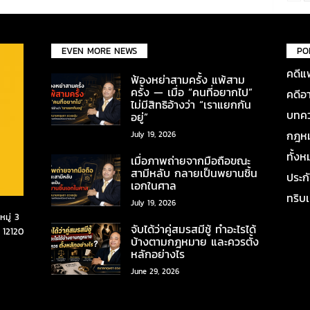
EVEN MORE NEWS
PO
คดีแ
ฟ้องหย่าสามครั้ง แพ้สาม
ครั้ง — เมื่อ “คนที่อยากไป”
คดีอ
ไม่มีสิทธิอ้างว่า “เราแยกกัน
บทคว
อยู่”
กฎหมา
July 19, 2026
ทั้ง
เมื่อภาพถ่ายจากมือถือขณะ
สามีหลับ กลายเป็นพยานชิ้น
ประก
เอกในศาล
ทริบ
July 19, 2026
มู่ 3
จับได้ว่าคู่สมรสมีชู้ ทำอะไรได้
 12120
บ้างตามกฎหมาย และควรตั้ง
หลักอย่างไร
June 29, 2026