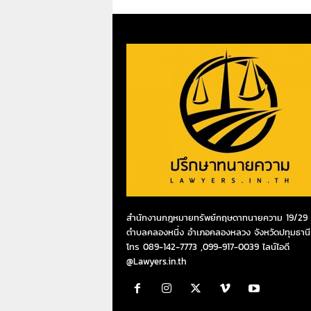
สำนักงานกฎหมายทรัพย์กฤษดาทนายความ 19/29 ห
ตำบลคลองหนึ่ง อำเภอคลองหลวง จังหวัดปทุมธานี
โทร 089-142-7773 ,099-917-0039 ไลน์ไอดี
@Lawyers.in.th