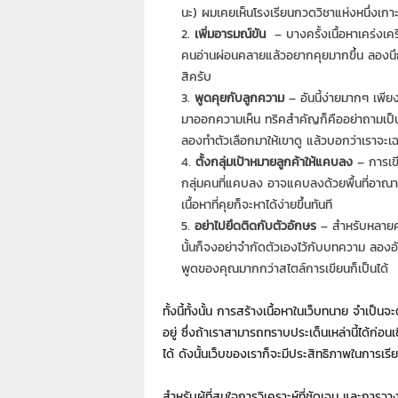
7
นะ) ผมเคยเห็นโรงเรียนกวดวิชาแห่งหนึ่งเกา
7
เพิ่มอารมณ์ขัน
– บางครั้งเนื้อหาเคร่งเคร
7
คนอ่านผ่อนคลายแล้วอยากคุยมากขึ้น ลองน
3
สิครับ
พูดคุยกับลูกความ
– อันนี้ง่ายมากๆ เพีย
มาออกความเห็น ทริคสำคัญก็คืออย่าถามเป็
ลองทำตัวเลือกมาให้เขาดู แล้วบอกว่าเราจะ
ตั้งกลุ่มเป้าหมายลูกค้าให้แคบลง
– การเข
กลุ่มคนที่แคบลง อาจแคบลงด้วยพื้นที่อาณ
เนื้อหาที่คุยก็จะหาได้ง่ายขึ้นทันที
อย่าไปยึดติดกับตัวอักษร
– สำหรับหลายคนแ
นั้นก็จงอย่าจำกัดตัวเองไว้กับบทความ ลองอั
พูดของคุณมากกว่าสไตล์การเขียนก็เป็นได้
ทั้งนี้ทั้งนั้น การสร้างเนื้อหาในเว็บทนาย จำเป็
อยู่ ซึ่งถ้าเราสามารถทราบประเด็นเหล่านี้ได้ก่
ได้ ดังนั้นเว็บของเราก็จะมีประสิทธิภาพในการเรี
สำหรับผู้ที่สนใจการวิเคราะห์ที่ชัดเจน และการ