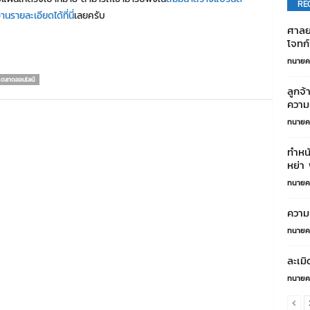
RE
านรายละเอียดได้ที่นี่
เลยครับ
ศาลย
โจทก์
ทนายค
ตลาดออนไลน์
ลูกจ้
ความ
ทนายค
ทำหนั
หย่า 
ทนายค
ความแ
ทนายค
ละเมิ
ทนายค