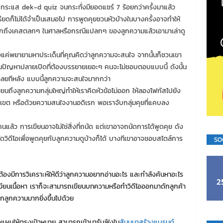
ะกระแส dek-d quiz จนกระทั่งมียอดแชร์ 7 ร้อยกว่าครั้งมาแล้ว
ียดก็ไม่ได้จำเป็นเสมอไป การพูดคุยชวนหัวบ้างในบางครั้งอาจทำให้
ึกถึงเคสตลกๆ ในศาลหรือกรณีแปลกๆ ของลูกความแล้วเอามาเล่าดู
งแค่พยายามหาประเด็นที่คุณคิดว่าลูกความจะสนใจ จากนั้นก็ชวนเขา
นปัญหาปลายเปิดที่ต้องบรรยายเยอะๆ คนจะไม่ชอบตอบแบบนี้ ดังนั้น
เฉลยทีหลัง แบบนี้ลูกความจะสนใจมากกว่า
ียนถึงลูกความกลุ่มใหญ่ทำให้เราคิดหัวข้อไม่ออก ให้ลองโฟกัสไปยัง
าเขต หรือด้วยความสนใจงานอดิเรก พอเราจับกลุ่มคุยที่แคบลง
ล้ว การเขียนอาจไม่ใช่สิ่งที่ถนัด แต่เขาอาจถนัดการได้พูดคุย ดัง
ดวิดีโอเพื่อพูดคุยกับลูกความดูบ้างก็ได้ บางทีเขาอาจชอบสไตล์การ
SO
นจะต้องมีการวิเคราะห์ให้ดีว่าลูกความอยากอ่านอะไร และกำลังค้นหาอะไร
2
อนเขียนเนื้อหา เราก็จะสามารถเขียนบทความหรือทำวิดีโอออกมาดักลูกค้า
ยกลูกความมากยิ่งขึ้นไปด้วย
วางแผนให้ตรงเป้าหมาย สามารถเข้ามารับฟังใน
สัมมนาสร้างแบรนด์