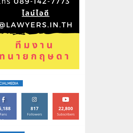
CIALMEDIA
5,188
817
22,800
Fans
Followers
Subscribers
Like