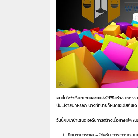
า
L
a
w
y
e
r
s
.
i
n
.
t
h
:
ผมมั่นใจว่าเว็บทนายหลายแห่งใช้วิธีสร้างบทควา
0
นั้นไม่ง่ายนักหรอก บางทีทนายก็หมดไอเดียกันได้ 
8
9
1
วันนี้ผมมานำเสนอไอเดียการสร้างเนื้อหาใหม่ๆ 
4
2
เขียนตามกระแส
– ใช่ครับ การเกาะกระแสจั