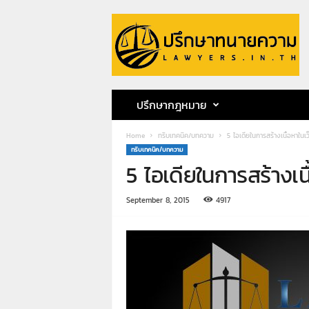
ป
รึ
ก
ษ
า
ท
น
ปรึกษากฎหมาย
า
ย
Home
ทริบเทคนิค/บทความ
5 ไอเดียในการสร้างเนื้อหาใน
ค
ทริบเทคนิค/บทความ
ว
5 ไอเดียในการสร้างเ
า
ม
ท
September 8, 2015
4917
น
า
ย
ก
ฤ
ษ
ด