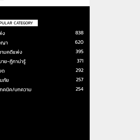
PULAR CATEGORY
838
พ่ง
620
าญา
395
ามคดีแพ่ง
371
ย-ฎีกาน่ารู้
292
หมด
257
ันภัย
254
เทคนิค/บทความ