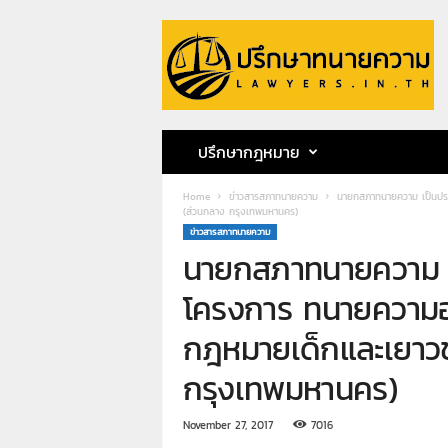
ป
รึ
ก
ษ
า
ท
น
ปรึกษากฎหมาย
า
ย
Home
ข่าวสารสภาทนายความ
นายกสภาทนายความ เป็นปร
ค
(ส่วนกลาง กรุงเทพมหานคร)
ว
ข่าวสารสภาทนายความ
า
นายกสภาทนายความ เ
ม
ท
โครงการ ทนายความอ
น
า
กฎหมายเด็กและเยาว
ย
ก
กรุงเทพมหานคร)
ฤ
ษ
November 27, 2017
7016
ด