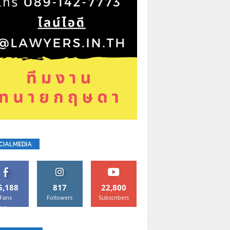
CIALMEDIA
5,188
817
22,800
Fans
Followers
Subscribers
Like