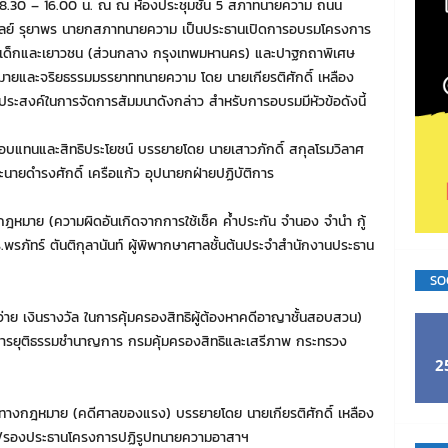
 08.30 – 16.00 น. ณ ณ ห้องประชุมชั้น 5 สภาทนายความ ถนน
.ถวัลย์ รุยาพร นายกสภาทนายความ เป็นประธานเปิดการอบรมโครงการ
เด็กและเยาวชน (ส่วนกลาง กรุงเทพมหานคร) และปาฐกถาพิเศษ
มายและจริยธรรมมรรยาททนายความ โดย นายเกียรติศักดิ์ เหลือง
ระสงค์ในการจัดการสัมมนาดังกล่าว สำหรับการอบรมมีหัวข้อดังนี้
าตอบแทนและสิทธิประโยชน์ บรรยายโดย นายเสาวภักดิ์ สกุลโรมวิลาศ
ายดำรงศักดิ์ เครือแก้ว อุปนายกฝ่ายปฏิบัติการ
กฎหมาย (ความผิดอันเกิดจากการใช้เช็ค ค้ำประกัน จำนอง จำนำ กู้
.พรภัทร์ ตันติกุลานันท์ ผู้พิพากษาศาลชั้นต้นประจำสำนักงานประธาน
SO
ย เงินรางวัล ในการคุ้มครองสิทธิผู้ต้องหาคดีอาญาชั้นสอบสวน)
ารยุติธรรมชำนาญการ กรมคุ้มครองสิทธิและเสรีภาพ กระทรวง
2
ชนทางกฎหมาย (คดีศาลของแรง) บรรยายโดย นายเกียรติศักดิ์ เหลือง
ย/รองประธานโครงการปฏิรูปทนายความอาสาฯ