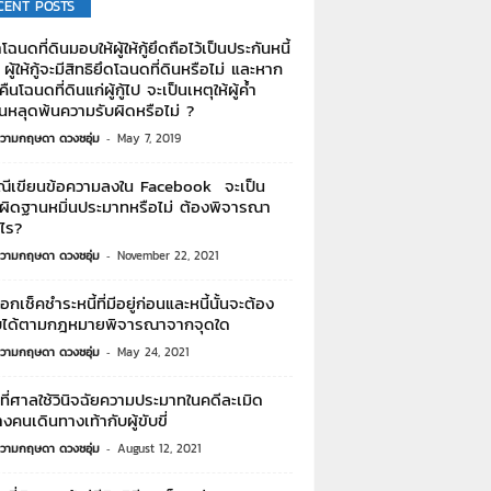
CENT POSTS
นำโฉนดที่ดินมอบให้ผู้ให้กู้ยึดถือไว้เป็นประกันหนี้
้ ผู้ให้กู้จะมีสิทธิยึดโฉนดที่ดินหรือไม่ และหาก
กู้คืนโฉนดที่ดินแก่ผู้กู้ไป จะเป็นเหตุให้ผู้ค้ำ
นหลุดพ้นความรับผิดหรือไม่ ?
วามกฤษดา ดวงชอุ่ม
-
May 7, 2019
เขียนข้อความลงใน Facebook จะเป็น
ผิดฐานหมิ่นประมาทหรือไม่ ต้องพิจารณา
ไร?
วามกฤษดา ดวงชอุ่ม
-
November 22, 2021
กเช็คชำระหนี้ที่มีอยู่ก่อนและหนี้นั้นจะต้อง
ับได้ตามกฎหมายพิจารณาจากจุดใด
วามกฤษดา ดวงชอุ่ม
-
May 24, 2021
ที่ศาลใช้วินิจฉัยความประมาทในคดีละเมิด
างคนเดินทางเท้ากับผู้ขับขี่
วามกฤษดา ดวงชอุ่ม
-
August 12, 2021