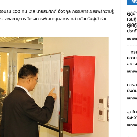
RE
ารอบรม 200 คน โดย นายสมศักดิ์ อัจจิกุล กรรมการเผยแพร่ความรู้
ผู้กู้
ละเลขานุการ โครงการพัฒนาบุคลากร กล่าวต้อนรับผู้เข้าร่วม
เงินกู
ผู้ให้
ประกั
ทนายค
กรณี
ความ
อย่าง
ทนายค
การออ
บังค
ทนายค
จุดใด
ระหว่
ทนายค