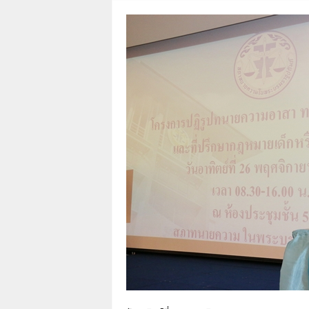
า
L
a
w
y
e
r
s
.
i
n
.
t
h
:
0
8
9
1
4
2