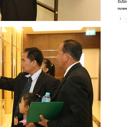
รับโอ
ทนายค