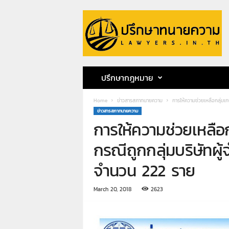
ป
รึ
ก
ษ
า
ท
น
ปรึกษากฎหมาย
า
ย
Home
ข่าวสารสภาทนายความ
การให้ความช่วยเหลือกลุ่มเก
ค
ข่าวสารสภาทนายความ
ว
การให้ความช่วยเหลือก
า
ม
กรณีถูกกลุ่มบริษัทผู้
ท
น
จำนวน 222 ราย
า
ย
March 20, 2018
2623
ก
ฤ
ษ
ด