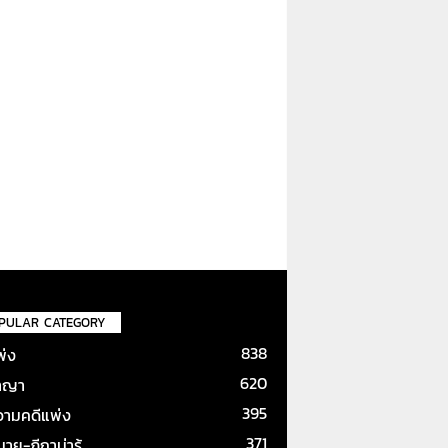
PULAR CATEGORY
838
พ่ง
620
าญา
395
ามคดีแพ่ง
371
ย-ฎีกาน่ารู้