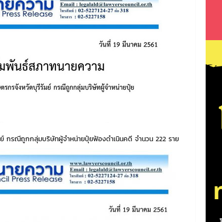
ย์ กรณีถูกกลุ่มบริษัทผู้จำหน่ายปุ๋ยฟ้องดำเนินคดี จำนวน 222 ราย