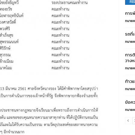
RE
การพ
ทนายค
รถที่
ทนายค
การต
วางหล
ทนายค
ท้าวแ
ทนายค
ข้อคว
ทนายค