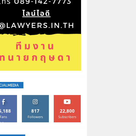
CIALMEDIA
5,188
817
22,800
Fans
Followers
Subscribers
Like