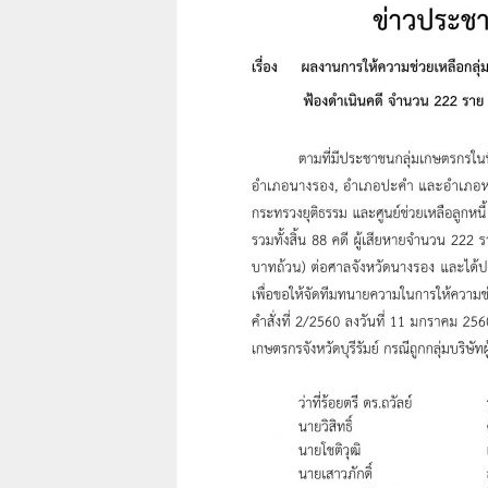
7
7
7
3