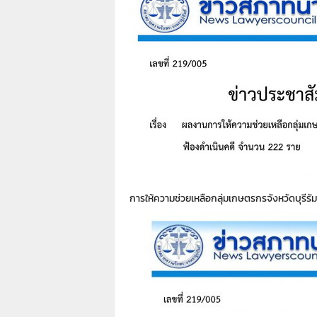
า
L
a
w
y
e
r
s
.
i
n
.
t
การให้ความช่วยเหลือกลุ่มเกษตรกรจังหวัดบุรีรัม
h
:
0
8
9
1
4
2