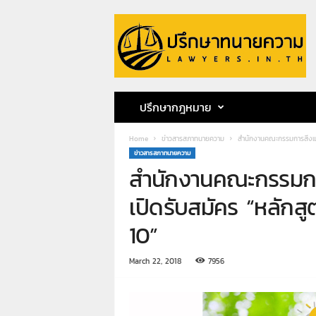
ป
รึ
ก
ษ
า
ท
น
ปรึกษากฎหมาย
า
ย
Home
ข่าวสารสภาทนายความ
สำนักงานคณะกรรมการสิ่งแว
ค
ข่าวสารสภาทนายความ
ว
สำนักงานคณะกรรมกา
า
ม
เปิดรับสมัคร “หลักส
ท
น
10”
า
ย
March 22, 2018
7956
ก
ฤ
ษ
ด