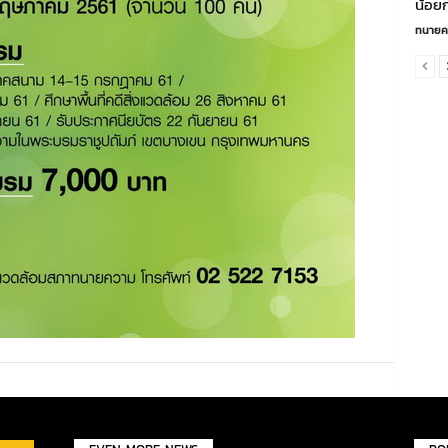
น้อยก
ทนายค