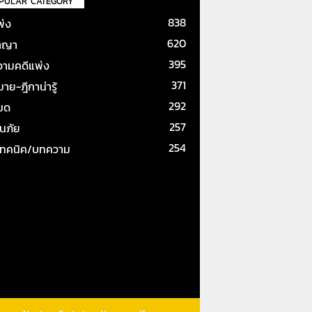
PULAR CATEGORY
838
พ่ง
620
าญา
395
ามคดีแพ่ง
371
ย-ฎีกาน่ารู้
292
หมด
257
ันภัย
254
เทคนิค/บทความ