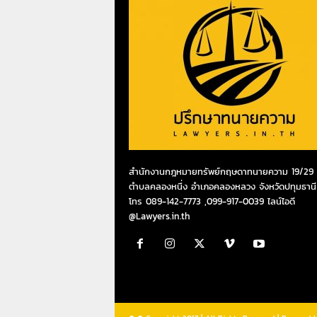
สำนักงานกฎหมายทรัพย์กฤษดาทนายความ 19/29 ห
ตำบลคลองหนึ่ง อำเภอคลองหลวง จังหวัดปทุมธานี
โทร 089-142-7773 ,099-917-0039 ไลน์ไอดี
@Lawyers.in.th