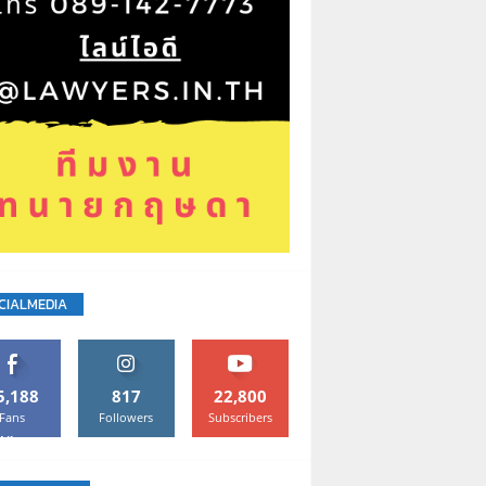
CIALMEDIA
5,188
817
22,800
Fans
Followers
Subscribers
Like