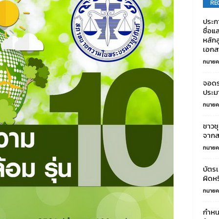
RE
ประก
ชื่อแ
หลัก
เอกสา
ทนายค
จอดรถ
ประมา
ทนายค
ชาวช
จากส
ทนายค
บัตร
ผิดห
ทนายค
กำหน