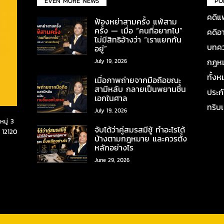
EVEN MORE NEWS
PO
คดีแ
ฟ้องหย่าสามครั้ง แพ้สาม
ครั้ง — เมื่อ “คนที่อยากไป”
คดีอ
ไม่มีสิทธิอ้างว่า “เราแยกกัน
บทคว
อยู่”
กฎหมา
July 19, 2026
ทั้ง
เมื่อภาพถ่ายจากมือถือขณะ
สามีหลับ กลายเป็นพยานชิ้น
ประก
เอกในศาล
ทริบ
July 19, 2026
มู่ 3
จับได้ว่าคู่สมรสมีชู้ ทำอะไรได้
 12120
บ้างตามกฎหมาย และควรตั้ง
หลักอย่างไร
June 29, 2026