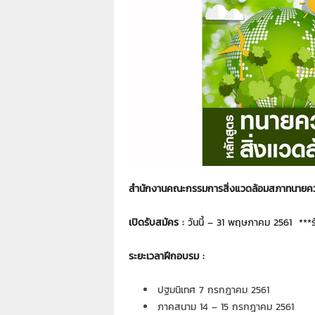
า
L
a
w
y
e
r
s
.
i
n
.
t
สำนักงานคณะกรรมการสิ่งแวดล้อมสภาทนายความ 
h
:
เปิดรับสมัคร :
วันนี้ – 31 พฤษภาคม 2561 ***ร
0
8
ระยะเวลาฝึกอบรม :
9
1
4
ปฐมนิเทศ 7 กรกฎาคม 2561
2
ภาคสนาม 14 – 15 กรกฎาคม 2561