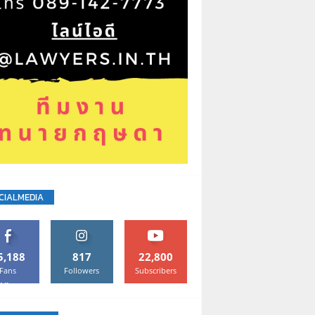
CIALMEDIA
5,188
817
22,800
Fans
Followers
Subscribers
Like