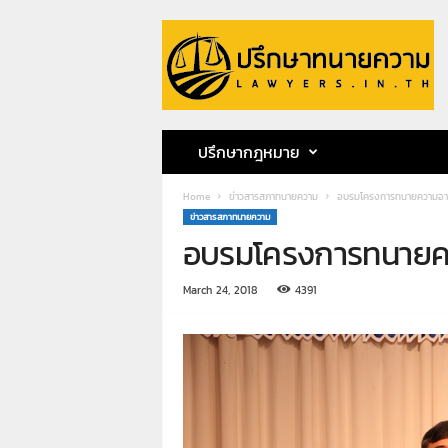
ป
รึ
ก
ษ
า
ท
น
ปรึกษากฎหมาย
า
ย
Home
ข่าวสารสภาทนายความ
อบรมโครงการทนายความอา
ค
ข่าวสารสภาทนายความ
ว
อบรมโครงการทนายค
า
ม
ท
March 24, 2018
4391
น
า
ย
ก
ฤ
ษ
ด