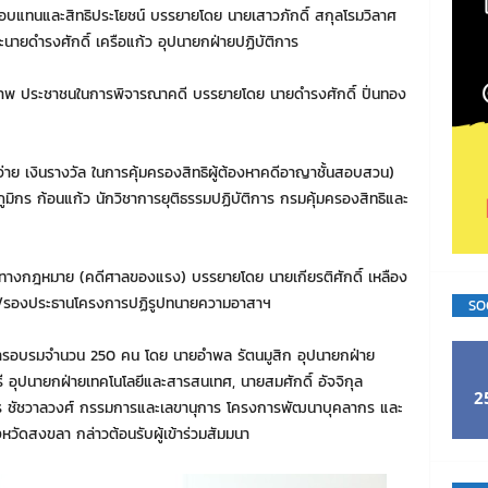
าตอบแทนและสิทธิประโยชน์ บรรยายโดย นายเสาวภักดิ์ สกุลโรมวิลาศ
ายดำรงศักดิ์ เครือแก้ว อุปนายกฝ่ายปฏิบัติการ
าพ ประชาชนในการพิจารณาคดี บรรยายโดย นายดำรงศักดิ์ ปิ่นทอง
ย เงินรางวัล ในการคุ้มครองสิทธิผู้ต้องหาคดีอาญาชั้นสอบสวน)
กร ก้อนแก้ว นักวิชาการยุติธรรมปฏิบัติการ กรมคุ้มครองสิทธิและ
ชนทางกฎหมาย (คดีศาลของแรง) บรรยายโดย นายเกียรติศักดิ์ เหลือง
ย/รองประธานโครงการปฏิรูปทนายความอาสาฯ
SO
นการอบรมจำนวน 250 คน โดย นายอำพล รัตนมูสิก อุปนายกฝ่าย
รี อุปนายกฝ่ายเทคโนโลยีและสารสนเทศ, นายสมศักดิ์ อัจจิกุล
2
 ชัชวาลวงศ์ กรรมการและเลขานุการ โครงการพัฒนาบุคลากร และ
ัดสงขลา กล่าวต้อนรับผู้เข้าร่วมสัมมนา