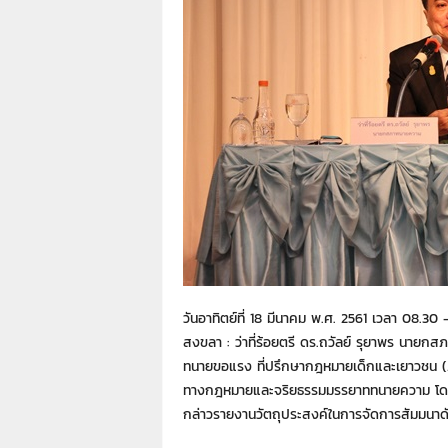
า
L
a
w
y
e
r
s
.
i
n
.
t
h
:
วันอาทิตย์ที่ 18 มีนาคม พ.ศ. 2561 เวลา 08.3
0
สงขลา : ว่าที่ร้อยตรี ดร.ถวัลย์ รุยาพร นา
8
ทนายขอแรง ที่ปรึกษากฎหมายเด็กและเยาวชน (ภ
9
1
ทางกฎหมายและจริยธรรมมรรยาททนายความ โด
4
กล่าวรายงานวัตถุประสงค์ในการจัดการสัมมนาดัง
2