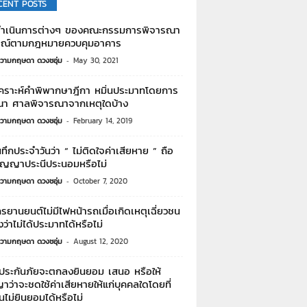
CENT POSTS
ำเนินการต่างๆ ของคณะกรรมการพิจารณา
รณ์ตามกฎหมายควบคุมอาคาร
วามกฤษดา ดวงชอุ่ม
-
May 30, 2021
เคราะห์คำพิพากษาฎีกา หมิ่นประมาทโดยการ
า ศาลพิจารณาจากเหตุใดบ้าง
วามกฤษดา ดวงชอุ่ม
-
February 14, 2019
ทึกประจำวันว่า “ ไม่ติดใจค่าเสียหาย ” ถือ
สัญญาประนีประนอมหรือไม่
วามกฤษดา ดวงชอุ่ม
-
October 7, 2020
รยานยนต์ไม่มีไฟหน้ารถเมื่อเกิดเหตุเฉี่ยวชน
งว่าไม่ได้ประมาทได้หรือไม่
วามกฤษดา ดวงชอุ่ม
-
August 12, 2020
าประกันภัยจะตกลงยินยอม เสนอ หรือให้
ว่าจะชดใช้ค่าเสียหายให้แก่บุคคลใดโดยที่
นไม่ยินยอมได้หรือไม่