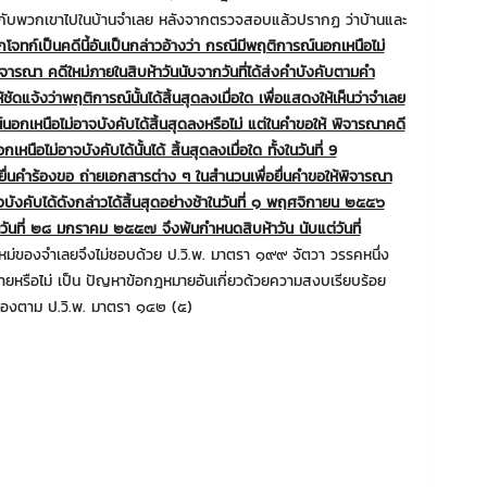
ก์กับพวกเขาไปในบ้านจําเลย หลังจากตรวจสอบแล้วปรากฏ ว่าบ้านและ
จทก์เป็นคดีนี้อันเป็นกล่าวอ้างว่า กรณีมีพฤติการณ์นอกเหนือไม่
้พิจารณา คดีใหม่ภายในสิบห้าวันนับจากวันที่ได้ส่งคําบังคับตามคํา
ัดแจ้งว่าพฤติการณ์นั้นได้สิ้นสุดลงเมื่อใด เพื่อแสดงให้เห็นว่าจําเลย
ณ์นอกเหนือไม่อาจบังคับได้สิ้นสุดลงหรือไม่ แต่ในคําขอให้ พิจารณาคดี
ือไม่อาจบังคับได้นั้นได้ สิ้นสุดลงเมื่อใด ทั้งในวันที่ 9
นคําร้องขอ ถ่ายเอกสารต่าง ๆ ในสํานวนเพื่อยื่นคําขอให้พิจารณา
บังคับได้ดังกล่าวได้สิ้นสุดอย่างช้าในวันที่ ๑ พฤศจิกายน ๒๕๕๖
ในวันที่ ๒๘ มกราคม ๒๕๕๗ จึงพ้นกําหนดสิบห้าวัน นับแต่วันที่
หม่ของจําเลยจึงไม่ชอบด้วย ป.วิ.พ. มาตรา ๑๙๙ จัตวา วรรคหนึ่ง
ยหรือไม่ เป็น ปัญหาข้อกฎหมายอันเกี่ยวด้วยความสงบเรียบร้อย
้เองตาม ป.วิ.พ. มาตรา ๑๔๒ (๕)