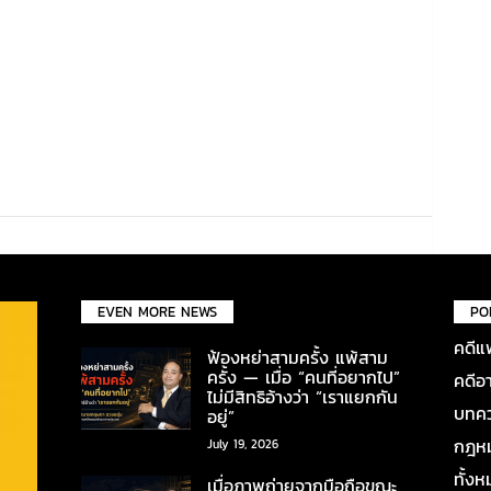
EVEN MORE NEWS
PO
คดีแ
ฟ้องหย่าสามครั้ง แพ้สาม
ครั้ง — เมื่อ “คนที่อยากไป”
คดีอ
ไม่มีสิทธิอ้างว่า “เราแยกกัน
บทคว
อยู่”
กฎหมา
July 19, 2026
ทั้ง
เมื่อภาพถ่ายจากมือถือขณะ