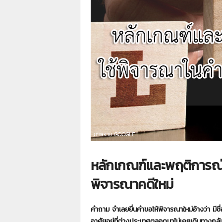
า
L
a
w
y
e
r
s
.
i
n
.
t
h
:
หลักเกณฑ์และพฤติการณ์ท
0
8
พิจารณาคดีใหม่
9
1
4
คําถาม จําเลยยื่นคําขอให้พิจารณาใหม่อ้างว่า มีชื่
2
อาศัยอยู่ที่ต่างประเทศตลอดมาไม่เคยเดินทางกลับป