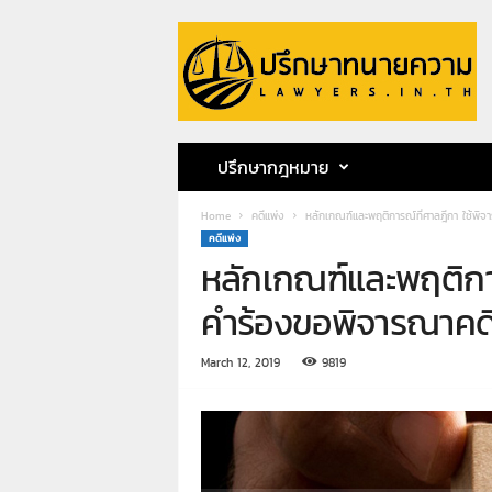
ป
รึ
ก
ษ
า
ท
น
ปรึกษากฎหมาย
า
ย
Home
คดีแพ่ง
หลักเกณฑ์และพฤติการณ์ที่ศาลฎีกา ใช้พิ
ค
คดีแพ่ง
ว
หลักเกณฑ์และพฤติกา
า
ม
คำร้องขอพิจารณาคดี
ท
น
March 12, 2019
9819
า
ย
ก
ฤ
ษ
ด