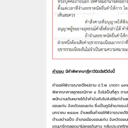
คําตอบ
มีคําพิพากษาฎีกาวินิจฉัยไว้ดังนี้
คําขอให้พิจารณาคดีใหม่ตาม ป.วิ.พ. มาตรา ๑๙๙ 
พิพากษาศาลอุทธรณ์ภาค ๔ จึงไม่เป็นที่สุด ตา
พนักงานเดินหมายได้นําคําบังคับไปส่งให้แก่จําเล
ขอนแก่น จังหวัดขอนแก่น ซึ่งเป็นภูมิลําเนาของจ
มกราคม ๒๕๕๗ จําเลยยื่นคําขอให้พิจารณาคดีใหม่อ
ตําบลบ้านเป็ด อําเภอเมืองขอนแก่น จังหวัดขอนแก่น
เดนมาร์กตลอดมาไม่เคยเดินทาง กลับประเทศไทยเป