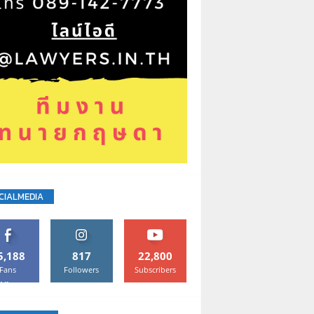
CIALMEDIA
5,188
817
22,800
Fans
Followers
Subscribers
Like