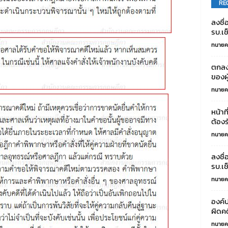
RE
ลงชื
รบ.เช
ทนายค
ตกลงว
ของผู
ทนายค
หน้าท
ต้องร
ทนายค
ลงชื
รบ.เช
ทนายค
องค์
ผิดคด
ทนายค