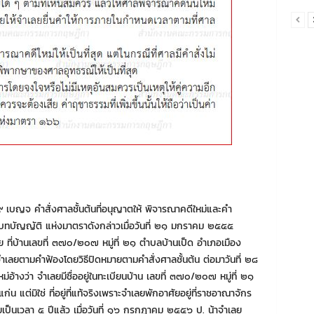
เบญจ คําสั่งศาลชั้นต้นที่อนุญาตให้ พิจารณาคดีใหม่และคํา
มบทบัญญัติ แห่งมาตราดังกล่าวเมื่อวันที่ ๒๑ มกราคม ๒๕๕๕
ย ที่บ้านเลขที่ ๓๗๐/๒๐๗ หมู่ที่ ๒๑ ตําบลบ้านเป็ด อําเภอเมือง
ําเลยตามคําฟ้องโดยวิธีปิดหมายตามคําสั่งศาลชั้นต้น ต่อมาวันที่ ๒๘
้างว่า จําเลยมีชื่ออยู่ในทะเบียนบ้าน เลขที่ ๓๗๐/๒๐๗ หมู่ที่ ๒๑
 แต่มิใช่ ที่อยู่ที่แท้จริงเพราะจําเลยพักอาศัยอยู่ที่ราชอาณาจักร
็นเวลา ๕ ปีแล้ว เมื่อวันที่ ๑๖ กรกฎาคม ๒๕๕๖ ป. น้าจําเลย