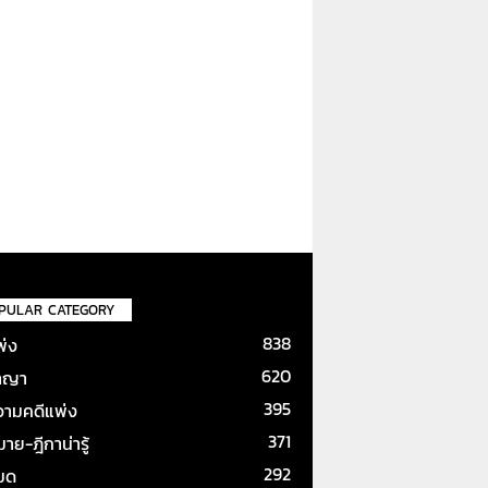
PULAR CATEGORY
838
พ่ง
620
าญา
395
ามคดีแพ่ง
371
ย-ฎีกาน่ารู้
292
หมด