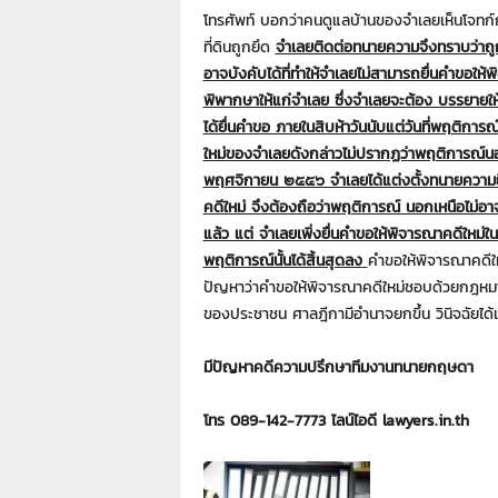
โทรศัพท์ บอกว่าคนดูแลบ้านของจําเลยเห็นโจท
ที่ดินถูกยึด
จําเลยติดต่อทนายความจึงทราบว่าถูกโ
อาจบังคับได้ที่ทําให้จําเลยไม่สามารถยื่นคําขอให
พิพากษาให้แก่จําเลย ซึ่งจําเลยจะต้อง บรรยายให้ช
ได้ยื่นคําขอ ภายในสิบห้าวันนับแต่วันที่พฤติการ
ใหม่ของจําเลยดังกล่าวไม่ปรากฏว่าพฤติการณ์นอกเหน
พฤศจิกายน ๒๕๕๖ จําเลยได้แต่งตั้งทนายความยื่
คดีใหม่ จึงต้องถือว่าพฤติการณ์ นอกเหนือไม่อาจ
แล้ว แต่ จําเลยเพิ่งยื่นคําขอให้พิจารณาคดีใหม่
พฤติการณ์นั้นได้สิ้นสุดลง
คําขอให้พิจารณาคดีใ
ปัญหาว่าคําขอให้พิจารณาคดีใหม่ชอบด้วยกฎหมา
ของประชาชน ศาลฎีกามีอํานาจยกขึ้น วินิจฉัยได
มีปัญหาคดีความปรึกษาทีมงานทนายกฤษดา
โทร 089-142-7773 ไลน์ไอดี lawyers.in.th