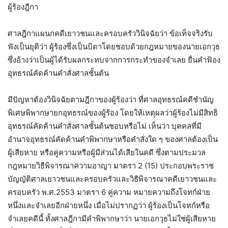
ผู้ร้องฎีกา
ศาลฎีกาแผนกคดีเยาวชนและครอบครัววินิจฉัยว่า ข้อเท็จจริงรับ
ฟังเป็นยุติว่า ผู้ร้องซึ่งเป็นบิดาโดยชอบด้วยกฎหมายของนายเอกวุธ
ซึ่งอ้างว่าเป็นผู้ได้รับผลกระทบจากการกระทำของจำเลย ยื่นคำฟ้อง
อุทธรณ์คัดค้านคำสั่งศาลชั้นต้น
มีปัญหาต้องวินิจฉัยตามฎีกาของผู้ร้องว่า ที่ศาลอุทธรณ์คดีชำนัญ
พิเศษพิพากษายกอุทธรณ์ของผู้ร้อง โดยให้เหตุผลว่าผู้ร้องไม่มีสิทธิ
อุทธรณ์คัดค้านคำสั่งศาลชั้นต้นชอบหรือไม่ เห็นว่า บุคคลที่มี
อำนาจอุทธรณ์คัดค้านคำพิพากษาหรือคำสั่งใด ๆ ของศาลต้องเป็น
ผู้เสียหาย หรือคู่ความหรือผู้มีส่วนได้เสียในคดี ซึ่งตามประมวล
กฎหมายวิธีพิจารณาความอาญา มาตรา 2 (15) ประกอบพระราช
บัญญัติศาลเยาวชนและครอบครัวและวิธีพิจารณาคดีเยาวชนและ
ครอบครัว พ.ศ.2553 มาตรา 6 คู่ความ หมายความถึงโจทก์ฝ่าย
หนึ่งและจำเลยอีกฝ่ายหนึ่ง เมื่อไม่ปรากฏว่า ผู้ร้องเป็นโจทก์หรือ
จำเลยคดีนี้ ทั้งศาลฎีกามีคำพิพากษาว่า นายเอกวุธไม่ใช่ผู้เสียหาย