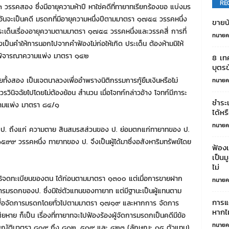
RE
คสอง ซึ่งมีอายุความห้าปี หาใช่คดีที่ทายาทเรียกร้องขอ แบ่งมร
 อันจะเป็นคดี มรดกที่มีอายุความหนึ่งปีตามมาตรา ๑๗๕๔ วรรคหนึ่ง
ขายบ้
ระเด็นเรื่องอายุความตามมาตรา ๑๗๕๔ วรรคหนึ่งและวรรคสี่ การที่
ทนายค
ึงเป็นคําให้การนอกไปจากคําฟ้องไม่ก่อให้เกิด ประเด็น ต้องห้ามมิให้
ธีพิจารณาความแพ่ง มาตรา ๑๔๒
8 เท
บุตรข
ทั้งสอง เป็นเจตนาลวงเพื่ออําพรางนิติกรรมการกู้ยืมเงินหรือไม่
ทนายค
วรวินิจฉัยไปโดยไม่ต้องย้อน สํานวน เมื่อโจทก์กล่าวอ้าง โจทก์มีภาระ
ชำระเ
วามแพ่ง มาตรา ๘๔/๑
ได้หร
ทนายค
เมื่อ ป. ถึงแก่ ความตาย สินสมรสส่วนของ ป. ย่อมตกแก่ทายาทของ ป.
 วรรคหนึ่ง ทายาทของ ป. จึงเป็นผู้ได้มาซึ่งอสังหาริมทรัพย์โดย
ฟ้อง
เป็นม
ไม่
ิจดทะเบียนของตน ได้ก่อนตามมาตรา ๑๓๐๐ แต่เมื่อการขายฝาก
ทนายค
จัดการมรดกของป. ซึ่งมิใช่ตัวแทนของทายาท แต่มีฐานะเป็นผู้แทนตาม
การแต
็นเพื่อจัดการมรดกโดยทั่วไปตามมาตรา ๑๗๑๙ และหากการ จัดการ
หากไม
หาย ก็เป็น เรื่องที่ทายาทจะไปฟ้องร้องผู้จัดการมรดกเป็นคดีมีข้อ
ทนายค
ัญญัติมาตรา ๘๐๙ ถึง ๘๑๒, ๕๑๙ และ ๔๒๓ (ลักษณะ ๑๕ ตัวแทน)