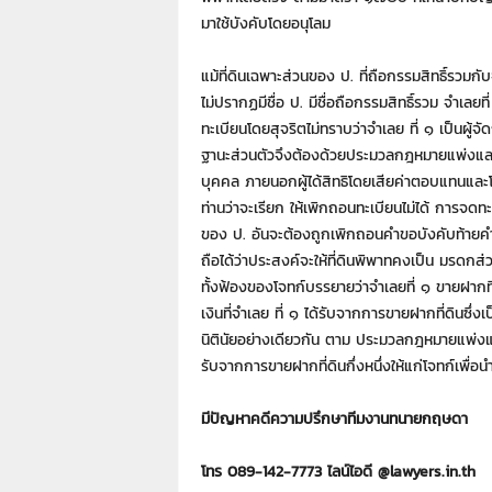
มาใช้บังคับโดยอนุโลม
แม้ที่ดินเฉพาะส่วนของ ป. ที่ถือกรรมสิทธิ์รวมกับ
ไม่ปรากฏมีชื่อ ป. มีชื่อถือกรรมสิทธิ์รวม จําเล
ทะเบียนโดยสุจริตไม่ทราบว่าจําเลย ที่ ๑ เป็นผู
ฐานะส่วนตัวจึงต้องด้วยประมวลกฎหมายแพ่งและ
บุคคล ภายนอกผู้ได้สิทธิโดยเสียค่าตอบแทนและโ
ท่านว่าจะเรียก ให้เพิกถอนทะเบียนไม่ได้ การจดท
ของ ป. อันจะต้องถูกเพิกถอน
คําขอบังคับท้ายค
ถือได้ว่าประสงค์จะให้ที่ดินพิพาทคงเป็น มรดกส่ว
ทั้งฟ้องของโจทก์บรรยายว่าจําเลยที่ ๑ ขายฝากที
เงินที่จําเลย ที่ ๑ ได้รับจากการขายฝากที่ดินซึ่
นิตินัยอย่างเดียวกัน ตาม ประมวลกฎหมายแพ่งแล
รับจากการขายฝากที่ดินกึ่งหนึ่งให้แก่โจทก์เพื่
มีปัญหาคดีความปรึกษาทีมงานทนายกฤษดา
โทร 089-142-7773 ไลน์ไอดี @lawyers.in.th