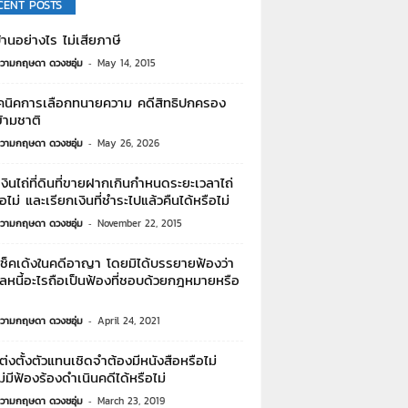
CENT POSTS
านอย่างไร ไม่เสียภาษี
วามกฤษดา ดวงชอุ่ม
-
May 14, 2015
คนิคการเลือกทนายความ คดีสิทธิปกครอง
้ามชาติ
วามกฤษดา ดวงชอุ่ม
-
May 26, 2026
งินไถ่ที่ดินที่ขายฝากเกินกำหนดระยะเวลาไถ่
ือไม่ และเรียกเงินที่ชำระไปแล้วคืนได้หรือไม่
วามกฤษดา ดวงชอุ่ม
-
November 22, 2015
เช็คเด้งในคดีอาญา โดยมิได้บรรยายฟ้องว่า
ูลหนี้อะไรถือเป็นฟ้องที่ชอบด้วยกฎหมายหรือ
วามกฤษดา ดวงชอุ่ม
-
April 24, 2021
่งตั้งตัวแทนเชิดจำต้องมีหนังสือหรือไม่
่มีฟ้องร้องดำเนินคดีได้หรือไม่
วามกฤษดา ดวงชอุ่ม
-
March 23, 2019