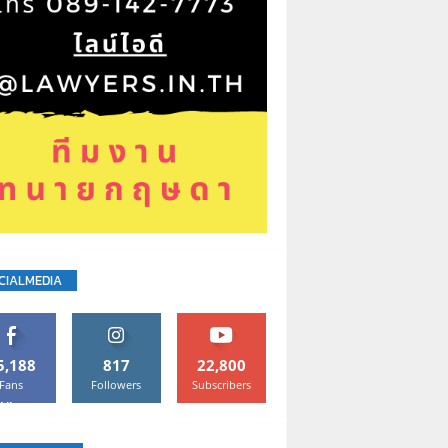
CIALMEDIA
5,188
817
22,800
Fans
Followers
Subscribers
Like