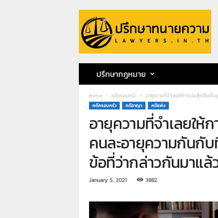
ป
รึ
ก
ษ
า
ท
น
ปรึกษากฎหมาย
า
ย
Home
คดีครอบครัว
อายุความที่จำเลยให้การต่อสู้คดีในชั้นอ
ค
คดีครอบครัว
คดีอาญา
คดีแพ่ง
ว
อายุความที่จำเลยให้กา
า
ม
คนละอายุความกันกับที่
ท
น
ข้อที่ว่ากล่าวกันมาแล้
า
ย
January 5, 2021
3882
ก
ฤ
ษ
ด