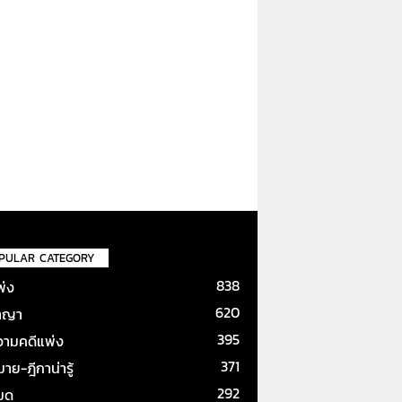
PULAR CATEGORY
838
พ่ง
620
าญา
395
ามคดีแพ่ง
371
ย-ฎีกาน่ารู้
292
หมด