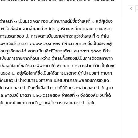
จําเลยที่ ๑ เป็นมรดกตกทอดแก่ทายาทแต่มีชื่อจําเลยที่ ๑ แต่ผู้เดียว
ยที่ ๒ รับซื้อฝากจากจําเลยที่ ๑ โดย สุจริตและเสียค่าตอบแทนและจด
้จัดการมรดกของ ป. การจดทะเบียนขายฝากระบุว่าจําเลย ที่ ๑ ทําใน
พาณิชย์ มาตรา ๑๒๙๙ วรรคสอง ที่ห้ามทายาทยกขึ้นเป็นข้อต่อสู้
ดยสุจริตและได้ จดทะเบียนสิทธิโดยสุจริต และมาตรา ๑๓๐๐ ที่ว่า
ะเบียนการขายฝากที่ดินระหว่าง จําเลยทั้งสองไม่เป็นการฉ้อฉลทายาท
ําฟ้องที่โจทก์ขอให้ศาลพิพากษาให้เพิกถอน การขายฝากที่ดินเป็นโมฆะ
นของ ป. อยู่เพื่อโจทก์ซึ่งเป็นผู้จัดการมรดกจะนําไปแบ่งแก่ ทายาท
่ดินแล้วไม่ นําเงินมาแบ่งทายาท เมื่อไม่สามารถเพิกถอนการโอนได้
งเป็นมรดกของ ป. กึ่งหนึ่งจึงเข้า แทนที่ที่ดินมรดกส่วนของ ป. ในฐานะ
ะพาณิชย์ มาตรา ๒๒๖ วรรคสอง จําเลยที่ ๑ จึงต้องคืนเงินที่ได้
อนําไป แบ่งปันแก่ทายาทในฐานะผู้จัดการมรดกของ ป. ต่อไป