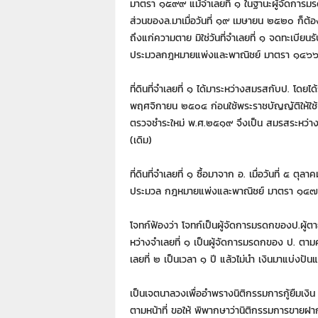
7
มาตรา ๑๕๙๙ แม้จําเลยที่ ๑ ในฐานะผู้จัดการ
7
ส่วนของล.มาเมื่อวันที่ ๑๙ เมษายน ๒๕๒๐ ก็ต้องถือ
7
ถึงแก่ความตาย มิใช่วันที่จําเลยที่ ๑ จดทะเบียน
3
ประมวลกฎหมายแพ่งและพาณิชย์ มาตรา ๑๔๖๖ 
ที่ดินที่จําเลยที่ ๑ ได้มาระหว่างสมรสกับป. โดยได
พฤศจิกายน ๒๕๐๔ ก่อนใช้พระราชบัญญัติให้ใช
ตรวจชําระใหม่ พ.ศ.๒๕๑๙ จึงเป็น สมรสระหว่
(เดิม)
ที่ดินที่จําเลยที่ ๑ ซื้อมาจาก อ. เมื่อวันที่ ๕
ประมวล กฎหมายแพ่งและพาณิชย์ มาตรา ๑๔๗
โจทก์ฟ้องว่า โจทก์เป็นผู้จัดการมรดกของป.ผู้ต
หว่างจําเลยที่ ๑ เป็นผู้จัดการมรดกของ ป. ตามค
เลยที่ ๒ เป็นเวลา ๑ ปี แล้วไม่นํา เงินมาแบ่ง
เป็นเจตนาลวงเพื่ออําพรางนิติกรรมการกู้ยืมเงิน
ตามหน้าที่ ขอให้ พิพากษาว่านิติกรรมการขายฝา