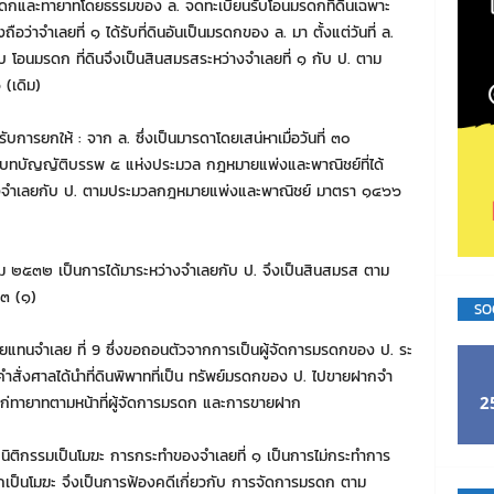
มรดกและทายาทโดยธรรมของ ล. จดทะเบียนรับโอนมรดกที่ดินเฉพาะ
ว่าจําเลยที่ ๑ ได้รับที่ดินอันเป็นมรดกของ ล. มา ตั้งแต่วันที่ ล.
รับ โอนมรดก ที่ดินจึงเป็นสินสมรสระหว่างจําเลยที่ ๑ กับ ป. ตาม
(เดิม)
้รับการยกให้ : จาก ล. ซึ่งเป็นมารดาโดยเสน่หาเมื่อวันที่ ๓๐
้บทบัญญัติบรรพ ๕ แห่งประมวล กฎหมายแพ่งและพาณิชย์ที่ได้
างจําเลยกับ ป. ตามประมวลกฎหมายแพ่งและพาณิชย์ มาตรา ๑๔๖๖
 ตุลาคม ๒๕๓๒ เป็นการได้มาระหว่างจําเลยกับ ป. จึงเป็นสินสมรส ตาม
๓ (๑)
SO
ายแทนจําเลย ที่ 9 ซึ่งขอถอนตัวจากการเป็นผู้จัดการมรดกของ ป. ระ
ําสั่งศาลได้นําที่ดินพิพาทที่เป็น ทรัพย์มรดกของ ป. ไปขายฝากจํา
2
ปันแก่ทายาทตามหน้าที่ผู้จัดการมรดก และการขายฝาก
 นิติกรรมเป็นโมฆะ การกระทําของจําเลยที่ ๑ เป็นการไม่กระทําการ
กเป็นโมฆะ จึงเป็นการฟ้องคดีเกี่ยวกับ การจัดการมรดก ตาม