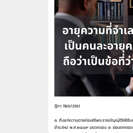
า
L
a
w
y
e
r
s
.
i
n
.
t
h
:
0
8
ฎีกา 1160/2561
9
1
ล. ถึงแก่ความตายก่อนใช้พระราชบัญญัติให้ใช
4
ชําระใหม่ พ.ศ.๒๕๑๙ มรดกของ ล. ย่อมตกทอดแ
2