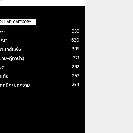
PULAR CATEGORY
838
พ่ง
620
าญา
395
ามคดีแพ่ง
371
ย-ฎีกาน่ารู้
292
หมด
257
ันภัย
254
เทคนิค/บทความ