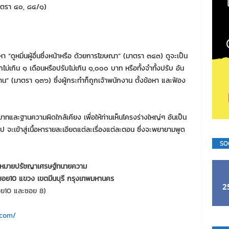
มาตรา ๔๐, ๘๔/๑)
หา “ดูหมิ่นผู้อื่นซึ่งหน้าหรือ ด้วยการโฆษณา” (มาตรา ๓๔๓) ดูจะเป็น
ุกไม่เกิน ๑ เดือนหรือปรับไม่เกิน ๑,๐๐๐ บาท หรือทั้งจำทั้งปรับ อัน
าน” (มาตรา ๑๓๖) ซึ่งผู้กระทำก็ถูกเจ้าพนักงาน ตั้งข้อหา และฟ้อง
าทและฐานความผิดใกล้เคียง เพื่อให้ท่านเห็นโครงร่างใหญ่ๆ อันเป็น
ะเข้าสู่เนื้อหารายละเอียดแต่ละเรื่องแต่ละตอน ซึ่งจะพยายามพูด
SO
ฎหมายปรัชญาเศรษฐ์ทนายความ
อย10 แขวง เขตมีนบุรี กรุงเทพมหานคร
2
งซอย10 และซอย 8)
.com/