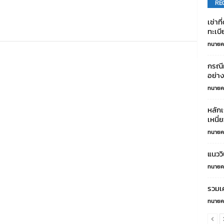
RE
เช่าท
ทะเบี
ทนายค
กรณีผ
อย่าง
ทนายค
หลักเ
เหนี่
ทนายค
แนววิ
ทนายค
รวมเค
ทนายค