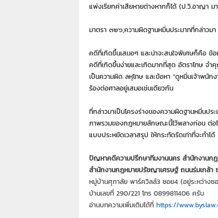
7
แพ่งเรียกค่าเสียหายต่างหากก็ได้ (ป.วิ.อาญา 
7
7
มาตรา ๓๒๖,ความผิดฐานหมิ่นประมาทที่กล่าวมา
3
คดีที่เกิดขึ้นเสมอๆ และน่าจะสนใจพิเศษก็คือ ข้อ
คดีที่เกิดขึ้นง่ายและเกิดมากที่สุด อัตราโทษ จำค
เป็นความผิด ลหุโทษ และข้อหา “ดูหมิ่นเจ้าพนักง
ร้องต่อศาลอยู่เสมอเช่นเดียวกัน
ที่กล่าวมาเป็นโครงร่างของความผิดฐานหมิ่นประม
ภาพรวมของกฎหมายลักษณะนี้ไว้พลางก่อน ต่อไป จ
แบบประหยัดเวลาสรุป ให้กระทัดรัดเท่าที่จะทำได้
ปัญหาคดีความปรึกษาทีมงานนคร สำนักงานก
สำนักงานกฎหมายปรัชญาเศรษฐ์ ถนนร่มเกล้า ซ
หมู่บ้านศุภาลัย พาร์ควิลล์3 ซอย4 (อยู่ระหว่า
บ้านเลขที่ 290/221 โทร 0899811406 ครับ
อ่านบทความเพิ่มเติมได้ที่
https://www.byslaw