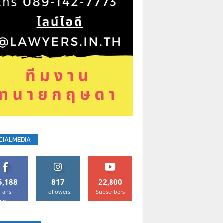
CIALMEDIA
5,188
817
22,800
Fans
Followers
Subscribers
Like