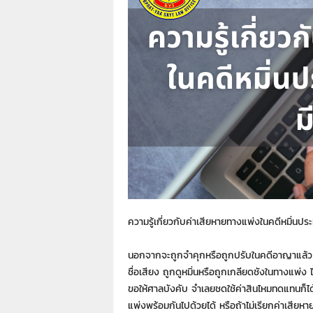
า
L
a
w
y
e
r
s
.
i
n
.
t
h
:
ความรู้เกี่ยวกับค่าเสียหายทางแพ่งในคดีหมิ่น
0
8
นอกจากจะถูกจำคุกหรือถูกปรับในคดีอาญาแล้ว ผู
9
1
ชื่อเสียง ถูกดูหมิ่นหรือถูกเกลียดชังในทางแพ่ง ได
4
ขอให้ศาลบังคับ จำเลยชดใช้ค่าสินไหมทดแทนก็ได้
2
แพ่งพร้อมกันไปด้วยได้ หรือถ้าไม่เรียกค่าเสียห