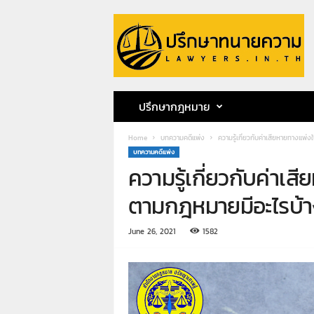
ป
รึ
ก
ษ
า
ท
น
ปรึกษากฎหมาย
า
ย
Home
บทความคดีแพ่ง
ความรู้เกี่ยวกับค่าเสียหายทางแพ่
ค
บทความคดีแพ่ง
ว
ความรู้เกี่ยวกับค่าเ
า
ม
ตามกฎหมายมีอะไรบ้า
ท
น
June 26, 2021
1582
า
ย
ก
ฤ
ษ
ด