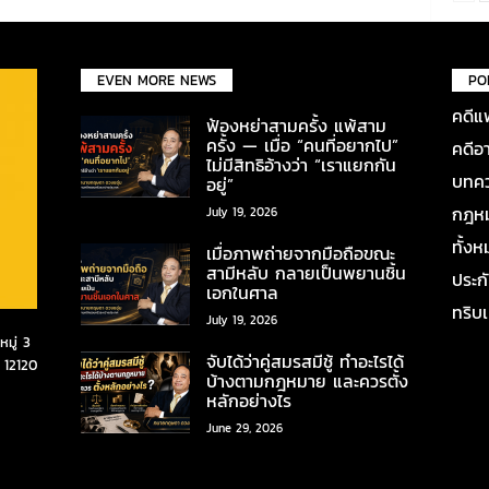
EVEN MORE NEWS
PO
คดีแ
ฟ้องหย่าสามครั้ง แพ้สาม
ครั้ง — เมื่อ “คนที่อยากไป”
คดีอ
ไม่มีสิทธิอ้างว่า “เราแยกกัน
บทคว
อยู่”
กฎหมา
July 19, 2026
ทั้ง
เมื่อภาพถ่ายจากมือถือขณะ
สามีหลับ กลายเป็นพยานชิ้น
ประก
เอกในศาล
ทริบ
July 19, 2026
มู่ 3
จับได้ว่าคู่สมรสมีชู้ ทำอะไรได้
 12120
บ้างตามกฎหมาย และควรตั้ง
หลักอย่างไร
June 29, 2026