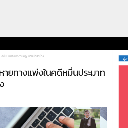
งในคดีหมิ่นประมาทตามกฎหมายมีอะไรบ้าง
ผู้
สียหายทางแพ่งในคดีหมิ่นประมาท
ง