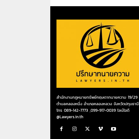
สำนักงานกฎหมายทรัพย์กฤษดาทนายความ 19/29 ห
ตำบลคลองหนึ่ง อำเภอคลองหลวง จังหวัดปทุมธานี
โทร 089-142-7773 ,099-917-0039 ไลน์ไอดี
@Lawyers.in.th