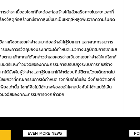
ให้การชำระหนี้ของโจทก์ที่จะต้องก่อสร้างให้แล้วเสร็จภายในระยะเวลาที่
่องวัสดุก่อสร้างที่มีราคาสูงขึ้นมาเป็นเหตุให้หลุดพ้นจากความรับผิด
ฐวิสาหกิจชดเชยค่าจ้างเหมาก่อสร้างให้ผู้รับเหมา และคณะกรรมการ
การและถาวรวัตถุของประเทศจะได้กำหนดแนวทางปฏิบัติในการชดเชย
งถ้าถือตามหลักเกณฑ์ดังกล่าวจำเลยควรจ่ายเงินชดเชยค่าจ้างให้แก่โจทก์
ฐมนตรีและคำวินิจฉัยของคณะกรรมการปรับปรุงระบบการก่อสร้าง
้บังคับผู้ว่าจ้างและผู้รับเหมาให้จำต้องปฏิบัติตามโดยเด็ดขาดไม่
้อยกว่าที่คณะกรรมการได้กำหนด โจทก์มิได้โต้แย้ง จึงถือได้ว่าโจทก์
เท่านั้น โจทก์จึงไม่มีอำนาจฟ้องขอให้ศาลบังคับให้จำเลยใช้เงิน
ำวินิจฉัยของคณะกรรมการดังกล่าวอีก
EVEN MORE NEWS
PO