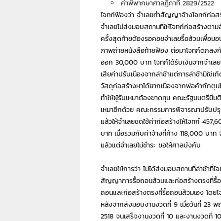
คำพิพากษาศาลฎีกาที่ 2829/2522
า
โจทก์ฟ้องว่า จำเลยทำสัญญาจ้างโจทก์ก่อสร
L
a
จำเลยไม่ส่งมอบสถานที่ให้โจทก์ก่อสร้างต
w
ครั้งสุดท้ายต้องรอคอยจำเลยรื้อส้วมเพื่อม
y
ภาพถ่ายหนังสือท้ายฟ้อง ต่อมาโจทก์ตกลงกันใ
e
ออก 30,000 บาท โจทก์ได้รับเงินจากจำเลยเ
r
เสียค่าปรับเนื่องจากล่าช้าแต่การล่าช้ามิใช
s
วัสดุก่อสร้างหาได้ยากเนื่องจากพ่อค้ากักตุนไม
.
ทำให้ผู้รับเหมาต้องขาดทุน คณะรัฐมนตรีมีมติ
i
n
เหมาอีกด้วย คณะกรรมการพิจารณาปรับปรุ
.
แล้วให้จำเลยชดใช้ค่าก่อสร้างให้โจทก์ 457
t
บาท เมื่อรวมกับค่าจ้างที่ค้าง 118,000 บาท
h
แล้วแต่จำเลยไม่ชำระ ขอให้ศาลบังคับ
:
0
จำเลยให้การว่า ไม่ได้ส่งมอบสถานที่ล่าช้าที
8
สัญญาการรื้อถอนส้วมและก่อสร้างตรงที่รื้อถอ
9
1
ถอนและก่อสร้างตรงที่รื้อถอนส้วมเอง โดยโ
4
หลังจากส่งมอบงานงวดที่ 9 เมื่อวันที่ 23
2
2518 จนเสร็จงานงวดที่ 10 และงานงวดที่ 10 น