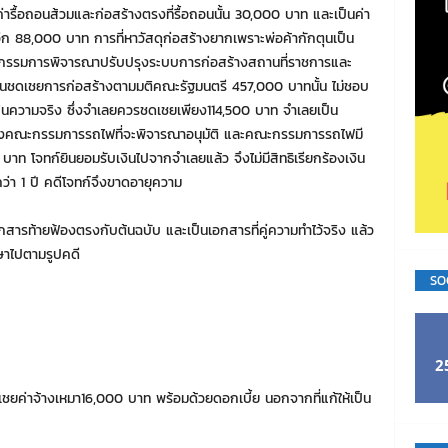
็นค่ารื้อถอนส้วมและก่อสร้างตรงที่รื้อถอนนั้น 30,000 บาท และเป็นค่า
อีก 88,000 บาท การที่หาวัสดุก่อสร้างยากเพราะพ่อค้ากักตุนเป็น
งคณะกรรมการพิจารณาปรับปรุงระบบการก่อสร้างสถานที่ราชการและ
ับเงินชดเชยการก่อสร้างตามมติคณะรัฐมนตรี 457,000 บาทนั้น ไม่ชอบ
เกินความจริง ซึ่งจำเลยควรชดเชยเพียง114,500 บาท จำเลยเป็น
ของคณะกรรมการรถไฟที่จะพิจารณาอนุมัติ และคณะกรรมการรถไฟมี
บาท โจทก์ยินยอมรับเงินไปจากจำเลยแล้ว จึงไม่มีสิทธิเรียกร้องเงิน
่า 1 ปี คดีโจทก์จึงขาดอายุความ
กสารท้ายฟ้องตรงกับต้นฉบับ และเป็นเอกสารที่คู่ความทำไว้จริง แล้ว
ษาไปตามรูปคดี
SO
2
ชยค่าจ้างเหมา16,000 บาท พร้อมด้วยดอกเบี้ย นอกจากที่แก้ให้เป็น