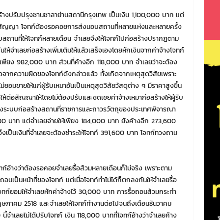
้างปรับปรุงชานชาลาย่านสถานีกรุงเทพ เป็นเงิน 1,100,000 บาท แต่
ามสัญญา โจทก์ต้องรอคอยการส่งมอบสถานที่หลายแห่งและหลายครั้ง
อบสถานที่ให้โจทก์หลายเดือน จำเลยจึงให้โจทก์ไปก่อสร้างปรากฏตาม
ห้จำเลยก่อสร้างเพิ่มเติมให้แล้วเสร็จเองโดยหักเงินจากค่าจ้างโจทก์
พียง 982,000 บาท ส่วนที่ค้างอีก 118,000 บาท จำเลยว่าจะต้อง
่เกิดจากความผิดของโจทก์ดังกล่าวแล้ว ทั้งเกิดจากเหตุสุดวิสัยเพราะ
่ยอมขายให้แก่ผู้รับเหมาอันเป็นเหตุสุดวิสัยวัสดุต่าง ๆ มีราคาสูงขึ้น
ให้ต่อสัญญาให้โดยไม่ต้องปรับและชดเชยค่าจ้างเหมาก่อสร้างให้ผู้รับ
งระบบก่อสร้างสถานที่ราชการและถาวรวัตถุของประเทศพิจารณา
,600 บาท แต่จำเลยจ่ายให้เพียง 184,000 บาท ยังค้างอีก 273,600
 จึงเป็นเงินที่จำเลยจะต้องชำระให้โจทก์ 391,600 บาท โจทก์ทวงถาม
่โจทก์อ้างว่าต้องรอคอยจำเลยรื้อส้วมหลายเดือนก็ไม่จริง เพราะตาม
นเป็นหน้าที่ของโจทก์ แต่เมื่อโจทก์ทำไม่ได้ก็ตกลงกันให้จำเลยรื้อ
จทก์ยอมให้จำเลยหักค่าจ้างไว้ 30,000 บาท การรื้อถอนส้วมกระทำ
 พฤษภาคม 2518 และจำเลยให้โจทก์ทำงานต่อไปจนถึงเดือนธันวาคม
ี้จำเลยไม่ได้ปรับโจทก์ เงิน 118,000 บาทที่โจทก์อ้างว่าจำเลยค้าง