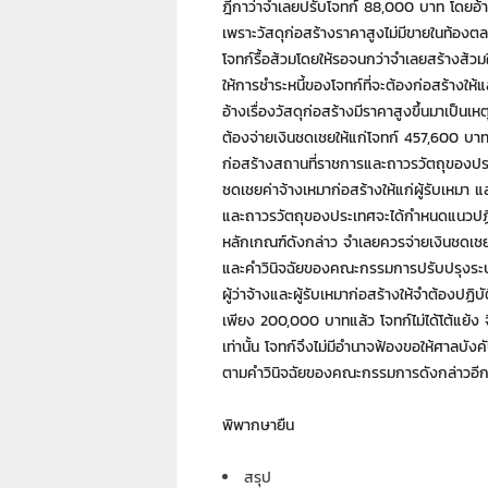
ฎีกาว่าจำเลยปรับโจทก์ 88,000 บาท โดยอ้างว
เพราะวัสดุก่อสร้างราคาสูงไม่มีขายในท้อง
โจทก์รื้อส้วมโดยให้รอจนกว่าจำเลยสร้างส้วมใหม
ให้การชำระหนี้ของโจทก์ที่จะต้องก่อสร้างให้
อ้างเรื่องวัสดุก่อสร้างมีราคาสูงขึ้นมาเป็น
ต้องจ่ายเงินชดเชยให้แก่โจทก์ 457,600
ก่อสร้างสถานที่ราชการและถาวรวัตถุของประเ
ชดเชยค่าจ้างเหมาก่อสร้างให้แก่ผู้รับเห
และถาวรวัตถุของประเทศจะได้กำหนดแนวปฏิบัติ
หลักเกณฑ์ดังกล่าว จำเลยควรจ่ายเงินชดเชย
และคำวินิจฉัยของคณะกรรมการปรับปรุงระบ
ผู้ว่าจ้างและผู้รับเหมาก่อสร้างให้จำต้องปฏิ
เพียง 200,000 บาทแล้ว โจทก์ไม่ได้โต้แย้ง
เท่านั้น โจทก์จึงไม่มีอำนาจฟ้องขอให้ศาลบั
ตามคำวินิจฉัยของคณะกรรมการดังกล่าวอี
พิพากษายืน
สรุป