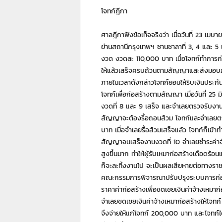
โจทก์ฎีกา
ศาลฎีกาฟังข้อเท็จจริงว่า เมื่อวันที่ 23 เ
ย่านสถานีกรุงเทพฯ ชานชาลาที่ 3, 4 และ 5 เ
งวด งวดละ 110,000 บาท เมื่อโจทก์ทำการก่อ
ให้แล้วเสร็จครบถ้วนตามสัญญาและส่งมอบภายใน
ภายในเวลาดังกล่าวโจทก์ยอมให้ริบเงินประกั
โจทก์เพื่อก่อสร้างตามสัญญา เมื่อวันที่ 25 ม
งวดที่ 8 และ 9 เสร็จ และจำเลยตรวจรับงาน
สัญญาจะต้องรื้อถอนส้วม โจทก์และจำเลยตก
บาท เมื่อจำเลยรื้อส้วมเสร็จแล้ว โจทก์ก็เข้
สัญญาจนเสร็จงานงวดที่ 10 จำเลยชำระค่าจ
สูงขึ้นมาก ทำให้ผู้รับเหมาก่อสร้างเดือดร้
ก็จะละทิ้งงานไป จะเป็นผลเสียหายต่อทางราช
คณะกรรมการพิจารณาปรับปรุงระบบการก่อสร
ราคาค่าก่อสร้างเพื่อชดเชยเงินค่าจ้างเหมาก
จำเลยชดเชยเงินค่าจ้างเหมาก่อสร้างให้โจทก
จึงจ่ายให้แก่โจทก์ 200,000 บาท และโจทก์ได