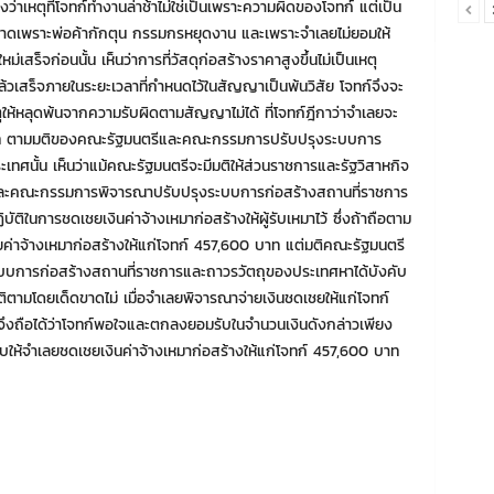
่าเหตุที่โจทก์ทำงานล่าช้าไม่ใช่เป็นเพราะความผิดของโจทก์ แต่เป็น
ตลาดเพราะพ่อค้ากักตุน กรรมกรหยุดงาน และเพราะจำเลยไม่ยอมให้
่เสร็จก่อนนั้น เห็นว่าการที่วัสดุก่อสร้างราคาสูงขึ้นไม่เป็นเหตุ
แล้วเสร็จภายในระยะเวลาที่กำหนดไว้ในสัญญาเป็นพ้นวิสัย โจทก์จึงจะ
เหตุให้หลุดพ้นจากความรับผิดตามสัญญาไม่ได้ ที่โจทก์ฎีกาว่าจำเลยจะ
 บาท ตามมติของคณะรัฐมนตรีและคณะกรรมการปรับปรุงระบบการ
ทศนั้น เห็นว่าแม้คณะรัฐมนตรีจะมีมติให้ส่วนราชการและรัฐวิสาหกิจ
มา และคณะกรรมการพิจารณาปรับปรุงระบบการก่อสร้างสถานที่ราชการ
ในการชดเชยเงินค่าจ้างเหมาก่อสร้างให้ผู้รับเหมาไว้ ซึ่งถ้าถือตาม
ค่าจ้างเหมาก่อสร้างให้แก่โจทก์ 457,600 บาท แต่มติคณะรัฐมนตรี
บการก่อสร้างสถานที่ราชการและถาวรวัตถุของประเทศหาได้บังคับ
บัติตามโดยเด็ดขาดไม่ เมื่อจำเลยพิจารณาจ่ายเงินชดเชยให้แก่โจทก์
 จึงถือได้ว่าโจทก์พอใจและตกลงยอมรับในจำนวนเงินดังกล่าวเพียง
งคับให้จำเลยชดเชยเงินค่าจ้างเหมาก่อสร้างให้แก่โจทก์ 457,600 บาท
ก