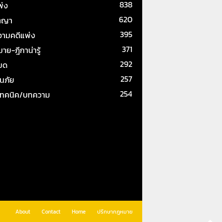
838
พ่ง
620
าญา
395
ามคดีแพ่ง
371
ย-ฎีกาน่ารู้
292
หมด
257
ันภัย
254
เทคนิค/บทความ
About
Contact
Home
ปรึกษากฎหมาย