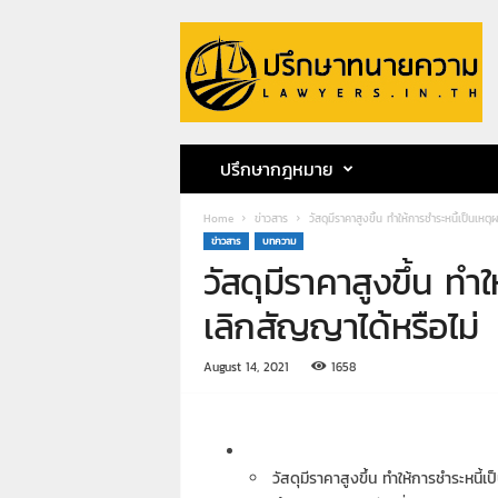
ป
รึ
ก
ษ
า
ท
น
ปรึกษากฎหมาย
า
ย
Home
ข่าวสาร
วัสดุมีราคาสูงขึ้น ทำให้การชำระหนี้เป็นเหตุ
ค
ข่าวสาร
บทความ
ว
วัสดุมีราคาสูงขึ้น ทำใ
า
ม
เลิกสัญญาได้หรือไม่
ท
น
August 14, 2021
1658
า
ย
ก
ฤ
ษ
วัสดุมีราคาสูงขึ้น ทำให้การชำระหนี้เป
ด