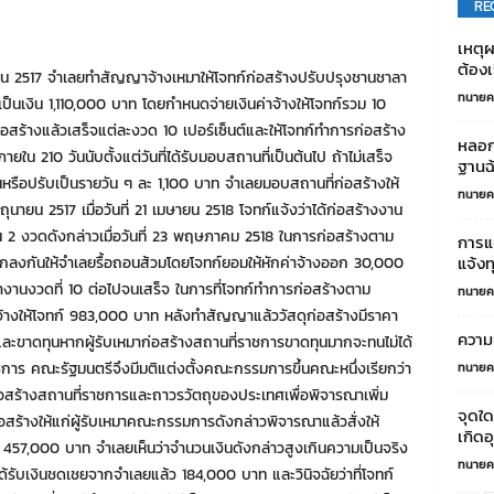
RE
เหตุผ
ต้องเร
มษายน 2517 จำเลยทำสัญญาจ้างเหมาให้โจทก์ก่อสร้างปรับปรุงชานชาลา
ทนายค
ป็นเงิน 1,110,000 บาท โดยกำหนดจ่ายเงินค่าจ้างให้โจทก์รวม 10
สร้างแล้วเสร็จแต่ละงวด 10 เปอร์เซ็นต์และให้โจทก์ทำการก่อสร้าง
หลอก
 210 วันนับตั้งแต่วันที่ได้รับมอบสถานที่เป็นต้นไป ถ้าไม่เสร็จ
ฐานฉ้
นหรือปรับเป็นรายวัน ๆ ละ 1,100 บาท จำเลยมอบสถานที่ก่อสร้างให้
ทนายค
ิถุนายน 2517 เมื่อวันที่ 21 เมษายน 2518 โจทก์แจ้งว่าได้ก่อสร้างงาน
 2 งวดดังกล่าวเมื่อวันที่ 23 พฤษภาคม 2518 ในการก่อสร้างตาม
การแ
แจ้งท
ลงกันให้จำเลยรื้อถอนส้วมโดยโจทก์ยอมให้หักค่าจ้างออก 30,000
าทำงานงวดที่ 10 ต่อไปจนเสร็จ ในการที่โจทก์ทำการก่อสร้างตาม
ทนายค
้างให้โจทก์ 983,000 บาท หลังทำสัญญาแล้ววัสดุก่อสร้างมีราคา
ความ
อนและขาดทุนหากผู้รับเหมาก่อสร้างสถานที่ราชการขาดทุนมากจะทนไม่ได้
การ คณะรัฐมนตรีจึงมีมติแต่งตั้งคณะกรรมการขึ้นคณะหนึ่งเรียกว่า
ทนายค
้างสถานที่ราชการและถาวรวัตถุของประเทศเพื่อพิจารณาเพิ่ม
จุดใด
่อสร้างให้แก่ผู้รับเหมาคณะกรรมการดังกล่าวพิจารณาแล้วสั่งให้
เกิดอ
์ 457,000 บาท จำเลยเห็นว่าจำนวนเงินดังกล่าวสูงเกินความเป็นจริง
ทนายค
้รับเงินชดเชยจากจำเลยแล้ว 184,000 บาท และวินิจฉัยว่าที่โจทก์