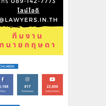
CIALMEDIA
5,188
817
22,800
Fans
Followers
Subscribers
Like