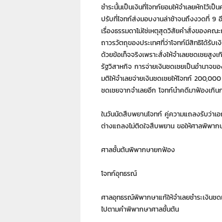
7
ชำระนั้นเป็นเงินที่โจทก์ยอมให้จำเลยหักไว้เป
7
ปรับที่โจทก์ส่งมอบงานล่าช้าจนถึงงวดที่ 9 
7
เรื่องธรรมดาไม่ใช่เหตุสุดวิสัยคำสั่งขอ
3
ถาวรวัตถุของประเทศที่ว่าโจทก์มีสิทธิได้ร
ด้วยข้อเท็จจริงเพราะสั่งให้จำเลยชดเชยสูง
รัฐวิสาหกิจ การจ่ายเงินชดเชยเป็นอำนาจ
มติให้จำเลยจ่ายเงินชดเชยให้โจทก์ 200,000 
ชดเชยจากจำเลยอีก โจทก์นำคดีมาฟ้องเกินกว
ในวันนัดสืบพยานโจทก์ คู่ความแถลงรับว่าเอ
ต่างแถลงไม่ติดใจสืบพยาน ขอให้ศาลพิพาก
ศาลชั้นต้นพิพากษายกฟ้อง
โจทก์อุทธรณ์
ศาลอุทธรณ์พิพากษาแก้ให้จำเลยชำระเงินชดเ
ไปตามคำพิพากษาศาลชั้นต้น