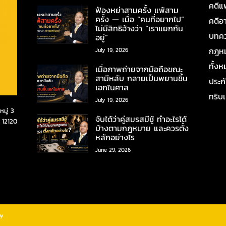
คดีแ
ฟ้องหย่าสามครั้ง แพ้สาม
ครั้ง — เมื่อ “คนที่อยากไป”
คดีอ
ไม่มีสิทธิอ้างว่า “เราแยกกัน
บทคว
อยู่”
กฎหมา
July 19, 2026
ทั้ง
เมื่อภาพถ่ายจากมือถือขณะ
สามีหลับ กลายเป็นพยานชิ้น
ประก
เอกในศาล
ทริบ
July 19, 2026
มู่ 3
จับได้ว่าคู่สมรสมีชู้ ทำอะไรได้
 12120
บ้างตามกฎหมาย และควรตั้ง
หลักอย่างไร
June 29, 2026
by