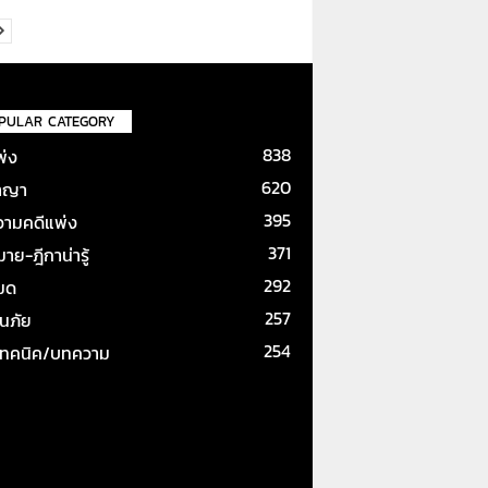
PULAR CATEGORY
838
พ่ง
620
าญา
395
ามคดีแพ่ง
371
ย-ฎีกาน่ารู้
292
หมด
257
ันภัย
254
เทคนิค/บทความ