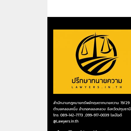
สำนักงานกฎหมายทรัพย์กฤษดาทนายความ 19/29 ห
ตำบลคลองหนึ่ง อำเภอคลองหลวง จังหวัดปทุมธานี
โทร 089-142-7773 ,099-917-0039 ไลน์ไอดี
@Lawyers.in.th