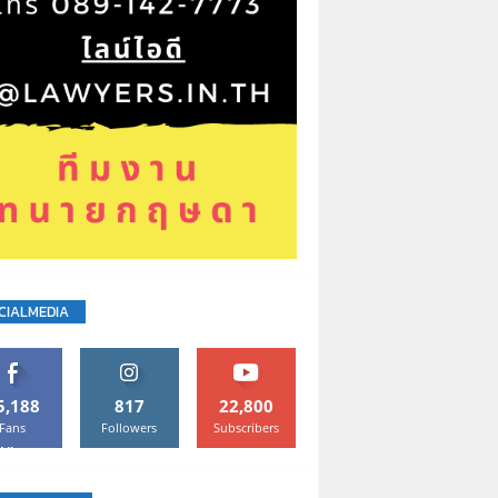
CIALMEDIA
5,188
817
22,800
Fans
Followers
Subscribers
Like