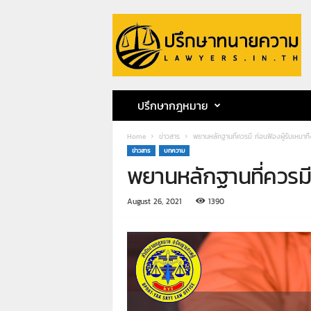
ป
รึ
ก
ษ
า
ท
น
ปรึกษากฎหมาย
า
ย
Home
ข่าวสาร
พยานหลักฐานที่ควรมี ก่อนฟ้องผู้รับเหมาทิ
ค
ข่าวสาร
บทความ
ว
พยานหลักฐานที่ควรมี 
า
ม
ท
August 26, 2021
1390
น
า
ย
ก
ฤ
ษ
ด