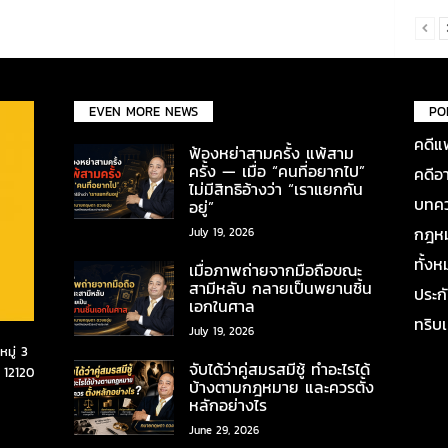
EVEN MORE NEWS
PO
คดีแ
ฟ้องหย่าสามครั้ง แพ้สาม
ครั้ง — เมื่อ “คนที่อยากไป”
คดีอ
ไม่มีสิทธิอ้างว่า “เราแยกกัน
บทคว
อยู่”
กฎหมา
July 19, 2026
ทั้ง
เมื่อภาพถ่ายจากมือถือขณะ
สามีหลับ กลายเป็นพยานชิ้น
ประก
เอกในศาล
ทริบ
July 19, 2026
มู่ 3
จับได้ว่าคู่สมรสมีชู้ ทำอะไรได้
 12120
บ้างตามกฎหมาย และควรตั้ง
หลักอย่างไร
June 29, 2026