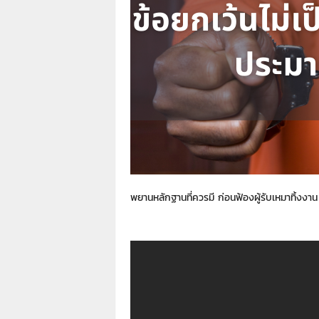
า
L
a
w
y
e
r
s
.
i
n
.
t
พยานหลักฐานที่ควรมี ก่อนฟ้องผู้รับเหมาทิ้งงาน
h
:
0
8
9
1
4
2