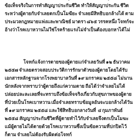
ข้อเท็จจริงในการทำสัญญาประกันชีวิต ทำให้สัญญาประกัน ชีวิต
ระหว่างผู้ตายกับจำเลยตกเป็นโมฆียะ จำเลยมีสิทธิบอกล้างได้ ตาม
ประมวลกฎหมายแพ่งและพาณิชย์ มาตรา ๘๖๕ วรรคหนึ่ง โจทก์จะ
อ้างว่าโรคเบาหวานไม่ใช่โรคร้ายแรงไม่จำเป็นต้องบอกหาได้ไม่
โจทก์แจ้งการตายของผู้ตายแก่จำเลยวันที่ ๑๒ ธันวาคม
๒๕๕๗ จำเลยตรวจสอบประวัติการรักษาตัวของผู้ตายโดยได้รับ
เอกสารหลักฐานจากโรงพยาบาลวันที่ ๑๙ มกราคม ๒๕๕๘ ไม่นาน
นักหลังจากทราบว่าผู้ตายถึงแก่ความตาย ถือได้ว่าจำเลยไม่ได้
ปล่อยปละละเลยที่จะทราบถึงข้อเท็จจริงเกี่ยวกับสุขภาพของผู้ตาย
ที่ป่วยเป็นโรคเบาหวาน เมื่อจำเลยทราบข้อมูลอันจะบอกล้างได้วัน
ที่ ๑๙ มกราคม ๒๕๕๘ และใช้สิทธิบอกลางวันที่ ๔ กุมภาพันธ์
๒๕๕๘ สัญญาประกันชีวิตที่ผู้ตายทำไว้กับจำเลยจึงตกเป็นโมฆะ
แม้ผู้ตายไม่ได้ตายด้วยโรคเบาหวานซึ่งเป็นข้อความที่ปกปิดไว้
ก็ตาม จำเลยไม่ต้องรับผิดต่อโจทก์