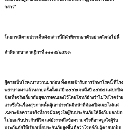
กล่าว”
โดยกรณีตามประเด็นดังกล่าวนี้มีคำพิพากษาตัวอย่างดังต่อไปนี้
คำพิพากษาศาลฎีกาที่ ๑๑๑๕/๒๕๖๓
ผู้ตายเป็นโรคเบาหวานมาก่อน ทั้งเคยเข้ารับการรักษาโรคนี้ ที่โรง
พยาบาลมาแล้วหลายครั้งตั้งแต่ปี ๒๕๔๗ จนถึงปี ๒๕๕๔ แต่ปกปิด
ข้อเท็จจริงเกี่ยวกับสุขภาพตนเองไว้โดยโจทก์อ้างว่าไม่ใช่โรคร้าย
แรงซึ่งในเรื่องสุขภาพนั้นผู้เอาประกันมีหน้าที่ต้องเปิดเผย ไม่แต่
เฉพาะข้อความจริงที่อาจมีผลจูงใจผู้รับประกันภัยให้ถึงกับบอกปัด
ไม่ยอมรับประกันชีวิต แต่ยังรวมถึงข้อความจริงที่อาจจูงใจผู้รับ
ประกันภัยให้เรียกเบี้ยประกันภัยสูงขึ้น ถือว่าโจทก์กับผู้ตายปกปิด