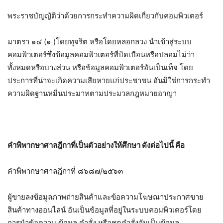
พระราชบัญญัติว่าด้วยการกระทำความผิดเกี่ยวกับคอมพิวเตอร์
มาตรา ๑๔ (๑ )โดยทุจริต หรือโดยหลอกลวง นําเข้าสู่ระบบ
คอมพิวเตอร์ซึ่งข้อมูลคอมพิวเตอร์ที่บิดเบือนหรือปลอมไม่ว่า
ทั้งหมดหรือบางส่วน หรือข้อมูลคอมพิวเตอร์อันเป็นเท็จ โดย
ประการที่น่าจะเกิดความเสียหายแก่ประชาชน อันมิใช่การกระทํา
ความผิดฐานหมิ่นประมาทตามประมวลกฎหมายอาญา
คำพิพากษาศาลฎีกาที่เป็นตัวอย่างให้ศึกษา ดังต่อไปนี้ คือ
คำพิพากษาศาลฎีกาที่ ๘๖๘๗/๒๕๖๓
ผู้ขายลงข้อมูลภาพถ่ายสินค้าและข้อความโฆษณาประกาศขาย
สินค้าทางออนไลน์ อันเป็นข้อมูลที่อยู่ในระบบคอมพิวเตอร์โดย
การนำข้อความ ข้อมูล คำสั่ง หรือชุดคำสั่งอันเป็นข้อมูล