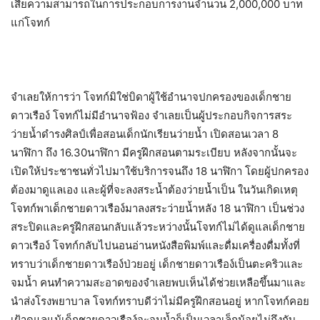
เสียความสามารถในการประกอบการงานจำนวน 2,000,000 บาท
แก่โจทก์
จำเลยให้การว่า โจทก์มิใช่บิดาผู้ใช้อำนาจปกครองของเด็กชาย
ดาวเรือง์ โจทก์ไม่มีอำนาจฟ้อง จำเลยเป็นผู้ประกอบกิจการสระ
ว่ายน้ำดำรงศิลป์เพื่อสอนเด็กนักเรียนว่ายน้ำ เปิดสอนเวลา 8
นาฬิกา ถึง 16.30นาฬิกา มีครูฝึกสอนตามระเบียบ หลังจากนั้นจะ
เปิดให้ประชาชนทั่วไปมาใช้บริการจนถึง 18 นาฬิกา โดยผู้ปกครอง
ต้องมาดูแลเอง และผู้ที่จะลงสระน้ำต้องว่ายน้ำเป็น ในวันเกิดเหตุ
โจทก์พาเด็กชายดาวเรือง์มาลงสระว่ายน้ำหลัง 18 นาฬิกา เป็นช่วง
สระปิดและครูฝึกสอนกลับแล้วระหว่างนั้นโจทก์ไม่ได้ดูแลเด็กชาย
ดาวเรือง์ โจทก์กลับไปนอนอ่านหนังสือพิมพ์และดื่มเครื่องดื่มทั้งที่
ทราบว่าเด็กชายดาวเรือง์ป่วยอยู่ เด็กชายดาวเรือง์เป็นตะคริวและ
จมน้ำ คนทำความสะอาดของจำเลยพบเห็นได้ช่วยเหลือขึ้นมาและ
นำส่งโรงพยาบาล โจทก์ทราบดีว่าไม่มีครูฝึกสอนอยู่ หากโจทก์คอย
เฝ้าดูแลแม้เด็กชายดาวเรือง์จะจมน้ำก็เป็นเวลาเล็กน้อยไม่ถึงกับ