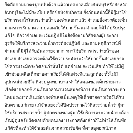
ยึดถือตามมาตรฐานนั้นด้วย แม้ว่าเทศบาลเมืองจันทบุรีหรือจังหวัด
จันทบุรีจะไม่มีระเบียบหรือข้อบังคับก็ตาม ยิ่งก่อนหน้านี้ก็มีผู้มาใช้
บริการจมน้ำในสระว่ายน้ำของจำเลยมาแล้ว จำเลยยิ่งควรต้องเพิ่ม
มาตรการรักษาความปลอดภัยให้มากขึ้น แต่จำเลยก็มิได้ปรับปรุง
แก้ไข ถือว่าจำเลยละเว้นปฏิบัติในสิ่งซึ่งตามวิสัยของผู้ประกอบ
ธุรกิจให้บริการสระว่ายน้ำควรต้องปฏิบัติ และตามพฤติการณ์ที่
ผ่านมาก็มีผู้ได้รับอันตรายจากการมาใช้บริการสระว่ายน้ำของ
จำเลย จำเลยควรจะต้องใช้ความระมัดระวังให้มากขึ้นจำเลยอาจ
ใช้ความระมัดระวังเช่นว่านั้นได้ แต่จำเลยละเว้นเสีย ทำให้ไม่มีผู้
เข้าช่วยเหลือเด็กชายดาวเรือง์ได้ทันท่วงทีและถูกต้อง ทั้งไม่มี
อุปกรณ์ช่วยชีวิตที่จะปฐมพยาบาล ทำให้สมองของเด็กชายดาว
เรือง์ขาดออกซิเจนเป็นเวลานานจนสมองพิการ อันเป็นการกระทำ
โดยประมาทเลินเล่อของจำเลยเป็นเหตุให้เด็กชายดาวเรือง์ได้รับ
อันตรายแก่กาย แม้จำเลยจะได้ปิดประกาศไว้ที่สระว่ายน้ำว่าผู้มา
ใช้บริการสระว่ายน้ำ ผู้ปกครองของผู้มาใช้บริการสระว่ายน้ำจะต้อง
เป็นผู้ดูแลรับผิดชอบด้วยตนเอง ประกาศดังกล่าวก็ไม่ทำให้เป็นข้อ
แก้ตัวที่จะทำให้จำเลยพ้นจากความรับผิด ที่ศาลอุทธรณ์ภาค