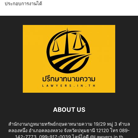
ประกอบการงานได้
ABOUT US
สำนักงานกฎหมายทรัพย์กฤษดาทนายความ 19/29 หมู่ 3 ตำบล
คลองหนึ่ง อำเภอคลองหลวง จังหวัดปทุมธานี 12120 โทร 089-
142-7773 ,099-917-0039 ไลน์ไอดี @Lawyers.in.th