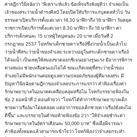
ศาลฎีกาวินิจฉัยว่า “พิเคราะห์แล้ว ข้อเท็จจริงฟังยุติว่า จำเลยเป็น
เจ้าของสระว่ายน้ำดำรงศิลป์ โดยเปิดให้บริการแก่บุคคลทั่วไป วัน
ธรรมดาเปิดบริการตั้งแต่เวลา 16.30 นาฬิกาถึง 18 นาฬิกา วันหยุด
ราชการเปิดบริการตั้งแต่เวลา 8.30 นาฬิกา ถึง 18 นาฬิกา ค่า
บริการเด็กคนละ 15 บาทผู้ใหญ่คนละ 20 บาท เมื่อวันที่ 2
กรกฎาคม 2537 โจทก์พาเด็กชายดาวเรือง์ซึ่งว่ายน้ำเป็นแล้วไป
ว่ายน้ำที่สระว่ายน้ำของจำเลย ระหว่างอยู่ในสระเด็กชายดาวเรือง์
ได้จมน้ำ เป็นเหตุให้สมองขาดออกซิเจนอย่างรุนแรง มีอาการพิการ
ทางสมอง ช่วยเหลือตนเองไม่ได้ ขณะเกิดเหตุที่สระว่ายน้ำของ
จำเลยไม่มีพนักงานคอยดูแลความปลอดภัยของผู้ที่มาลงสระ มี
ปัญหาวินิจฉัยตามฎีกาของจำเลยประการแรกว่า คำฟ้องเรื่องค่า
รักษาพยาบาลในอนาคตเคลือบคลุมหรือไม่ โจทก์บรรยายฟ้องใน
ข้อ 2 ย่อหน้าที่ 2 ตอนท้ายว่า “โจทก์ได้ทำการรักษาพยาบาลเด็ก
ชายดาวเรือง์มาโดยตลอด แต่อาการของเด็กชายดาวเรือง์ยังคงไม่
ดีขึ้น” และบรรยายในคำขอท้ายฟ้องข้อ 2ว่า “ให้จำเลยชำระค่า
รักษาพยาบาลในอัตราเดือนละ 50,000 บาท” ซึ่งเมื่อพิจารณา
คำฟ้องทั้งหมดแล้วสามารถเข้าใจว่า โจทก์ฟ้องว่าจำเลยกระทำ