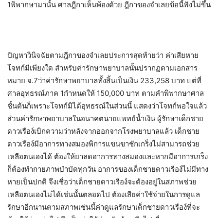
1พิพากษามานั้น ศาลฎีกาเห็นพ้องด้วย ฎีกาของจำเลยข้อนี้ฟังไม่ขึ้น
ปัญหาวินิจฉัยตามฎีกาของจำเลยประการสุดท้ายว่า ค่าเสียหาย
โจทก์มีเพียงใด สำหรับค่ารักษาพยาบาลนั้นปรากฏตามเอกสาร
หมาย จ.7ว่าค่ารักษาพยาบาลทั้งสิ้นเป็นเงิน 233,258 บาท แต่ที่
ศาลอุทธรณ์ภาค 1กำหนดให้ 150,000 บาท ตามคำพิพากษาศาล
ชั้นต้นก็เพราะโจทก์มิได้อุทธรณ์ในส่วนนี้ แสดงว่าโจทก์พอใจแล้ว
ส่วนค่ารักษาพยาบาลในอนาคตนายแพทย์น้ำเงิน ผู้รักษาเด็กชาย
ดาวเรือง์เบิกความว่าหลังจากออกจากโรงพยาบาลแล้ว เด็กชาย
ดาวเรือง์มีอาการทางสมองพิการแขนขาชักเกร็งไม่สามารถช่วย
เหลือตนเองได้ ต้องให้ยาลดอาการทางสมองและหากมีอาการเกร็ง
ก็ต้องทำกายภาพบำบัดทุกวัน อาการของเด็กชายดาวเรือง์ไม่มีทาง
หายเป็นปกติ จึงเชื่อว่าเด็กชายดาวเรือง์จะต้องอยู่ในสภาพช่วย
เหลือตนเองไม่ได้เช่นนั้นตลอดไป ต้องเสียค่าใช้จ่ายในการดูแล
รักษาอีกนานตามสภาพเช่นนี้ค่าดูแลรักษาเด็กชายดาวเรือง์ที่จะ