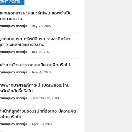
CENT POSTS
แกนเอกสารผ่านสมาร์ทโฟน แอพจำเป็น
ับทนายความ
วามกฤษดา ดวงชอุ่ม
-
May 28, 2015
าก่อนสมรส ทรัพย์สินระหว่างสามีภริยา
กาวางหลักไว้อย่างไรบ้าง
วามกฤษดา ดวงชอุ่ม
-
July 20, 2021
สำเนาบัตรประชาชนจะมีความผิดหรือไม่
วามกฤษดา ดวงชอุ่ม
-
June 4, 2020
คำพิพากษาศาลฎีกาใหม่ เปิดเพลงในร้าน
ผิดลิขสิทธิ์หรือไม่
วามกฤษดา ดวงชอุ่ม
-
December 18, 2019
ติหน้าที่ลูกจ้างของบริษัทที่ฉ้อโกง มีความผิด
อโกงหรือไม่
วามกฤษดา ดวงชอุ่ม
-
April 30, 2022