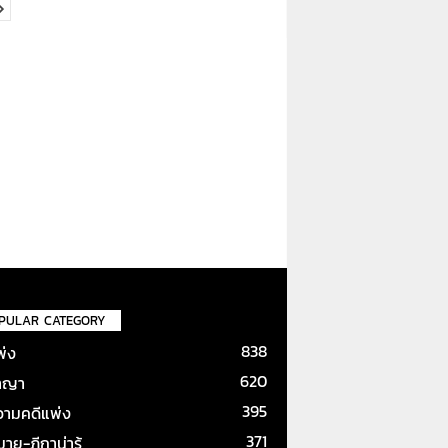
PULAR CATEGORY
838
พ่ง
620
าญา
395
ามคดีแพ่ง
371
ย-ฎีกาน่ารู้