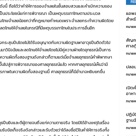
RE
ดังนี้ ถือได้ว่าคำให้การของจำเลยในชั้นสอบสวนและคำเบิกความของ
แอพส
ันเป็นประโยชน์แก่การพิจารณา เป็นเหตุบรรเทาโทษตามประมวล
สำหร
โทษจำเลยน้อยกว่าที่กฎหมายกำหนดเพราะจำเลยกระทำความผิดโดย
ทนายค
ลลดโทษให้จำเลยในกรณีที่มีเหตุบรรเทาโทษในประการอื่นอีก
สัญญ
ื่องกระสุนปืนโดยไม่ได้รับอนุญาตกับความผิดฐานพาอาวุธปืนติดตัวไป
ศาลฎี
มาวินิจฉัยและลดโทษให้จำเลยโดยไม่มีคู่ความฝ่ายใดอุทธรณ์เป็นการ
ทนายค
ณ์ในความผิดทั้งสองฐานดังกล่าวก็ตามแต่เมื่อจำเลยอุทธรณ์คำพิพากษา
องขึ้นไปสู่การพิจารณาของศาลอุทธรณ์แล้ว หากศาลอุทธรณ์เห็นว่ามี
ปลอม
รภาพในความผิดทั้งสองฐานนี้ ศาลอุทธรณ์ก็มีอำนาจหยิบยกขึ้น
ทนายค
เปิด
อาหาร
ทนายค
ปฎิบั
ฐานฉ้
ธปืนยิงและตีผู้ตายจนถึงแก่ความตายจริง โดยมิได้อ้างเหตุในเรื่อง
ทนายค
รับข้อเท็จจริงดังกล่าวและรับด้วยว่าได้ลงชื่อไว้ในคำให้การจริงทั้ง