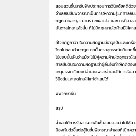
สอบสวนขึ้นมารับฟังประกอบการวินิจฉัยคดีด้วย
จำเลยในชั้นพิจารณาเป็นการให้ความรู้แก่ศาลอ
กฎหมายอาญา มาตรา ๗๘ แล้ว และการที่ศาลลง
บันดาลโทสะแล้วนั้น ก็ไม่มีกฎหมายใดห้ามมิให้ศา
ที่โจทก์ฎีกาว่า ในความผิดฐานมีอาวุธปืนและเคร
โดยไม่ชอบด้วยกฎหมายนั้นศาลอุทธรณ์หยิบยกขึ้น
ไม่ชอบนั้นเห็นว่าแม้จะไม่มีคู่ความฝ่ายใดอุทธร
ศาลชั้นต้นในความผิดฐานฆ่าผู้อื่นอันทำให้คดีต้
เหตุบรรเทาโทษแก่จำเลยเพราะจำเลยให้การรับสา
วินิจฉัยและลดโทษให้แก่จำเลยได้
พิพากษายืน
สรุป
จำเลยให้การรับสารภาพในชั้นสอบสวนว่าได้ใช้อาวุ
ป้องกันตัวขึ้นต่อสู้ในชั้นพิจารณาจำเลยก็เบิกความ