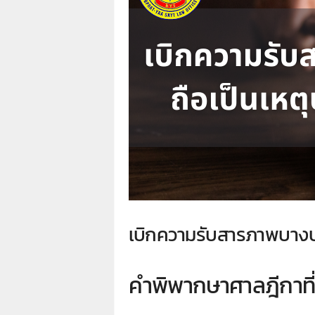
า
L
a
w
y
e
r
s
.
i
n
.
t
h
:
เบิกความรับสารภาพบางปร
0
8
9
1
คำพิพากษาศาลฎีกาที
4
2