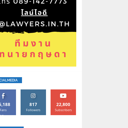
CIALMEDIA
5,188
817
22,800
Fans
Followers
Subscribers
Like