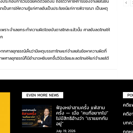
ังประกอบการวินิจฉัยคดีด้วยดังนี้ ถือได้ว่าคำให้การของจำเลยในชั้น
็นการให้ความรู้แก่ศาลอันเป็นประโยชน์แก่การพิจารณา เป็นเหตุ
เพราะจำเลยกระทำความผิดโดยบันดาลโทสะแล้วนั้น ศาลยังลดโทษให้
ีก
หากศาลอุทธรณ์เห็นว่ามีเหตุบรรเทาโทษแก่จำเลยในข้อหาความผิดที่
ภาพศาลอุทธรณ์ก็มีอำนาจหยิบยกขึ้นวินิจฉัยและลดโทษให้แก่จำเลยได้
EVEN MORE NEWS
PO
คดีแ
ฟ้องหย่าสามครั้ง แพ้สาม
ครั้ง — เมื่อ “คนที่อยากไป”
คดีอ
ไม่มีสิทธิอ้างว่า “เราแยกกัน
บทคว
อยู่”
กฎหมา
July 19, 2026