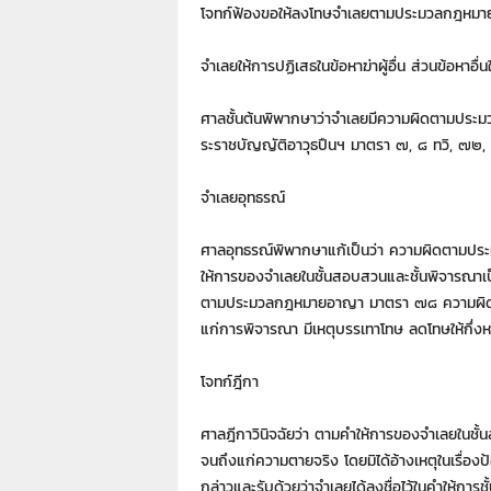
7
โจทก์ฟ้องขอให้ลงโทษจำเลยตามประมวลกฎหมา
7
7
จำเลยให้การปฏิเสธในข้อหาฆ่าผู้อื่น ส่วนข้อหาอื
3
ศาลชั้นต้นพิพากษาว่าจำเลยมีความผิดตาม
ระราชบัญญัติอาวุธปืนฯ มาตรา ๗, ๘ ทวิ, ๗๒,
จำเลยอุทธรณ์
ศาลอุทธรณ์พิพากษาแก้เป็นว่า ความผิดตาม
ให้การของจำเลยในชั้นสอบสวนและชั้นพิจารณาเป
ตามประมวลกฎหมายอาญา มาตรา ๗๘ ความผิดตา
แก่การพิจารณา มีเหตุบรรเทาโทษ ลดโทษให้กึ
โจทก์ฎีกา
ศาลฎีกาวินิจฉัยว่า ตามคำให้การของจำเลยในชั้น
จนถึงแก่ความตายจริง โดยมิได้อ้างเหตุในเรื่องป้
กล่าวและรับด้วยว่าจำเลยได้ลงชื่อไว้ในคำให้การ