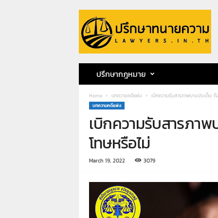
ป
รึ
ก
ษ
า
ท
น
ปรึกษากฎหมาย
า
ย
Home
บทความคดีแพ่ง
เบิกความรับสารภาพบางประเด็น ถือ
ค
บทความคดีแพ่ง
ว
เบิกความรับสารภาพบ
า
ม
โทษหรือไม่
ท
น
March 19, 2022
3079
า
ย
ก
ฤ
ษ
ด