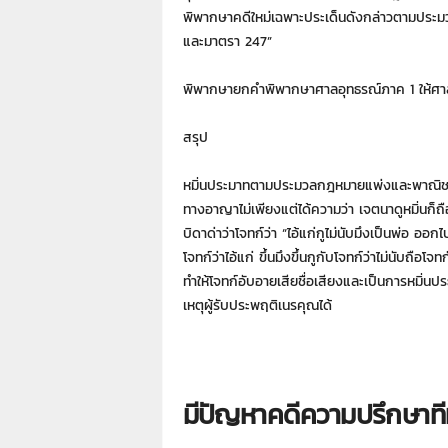
พิพากษาคดีใหม่เฉพาะประเด็นดังกล่าวตามประ
และมาตรา 247”
พิพากษายกคำพิพากษาศาลอุทธรณ์ภาค 1 ให้ศาล
สรุป
หมิ่นประมาทตามประมวลกฎหมายแพ่งและพาณิชย์
ทางอาญาไม่เพียงแต่ได้ความว่า เจตนาดูหมิ่นก็ถือ
บิดาด่าว่าโจทก์ว่า “ไอ้แก่กูไม่นับมึงเป็นพ่อ ออก
โจทก์ว่าไอ้แก่ ขึ้นมึงขึ้นกูกับโจทก์ว่าไม่นับถือโจ
ทำให้โจทก์อับอายเสียชื่อเสียงและเป็นการหมิ่นป
เหตุผู้รับประพฤติเนรคุณได้
มีปัญหาคดีความปรึกษา