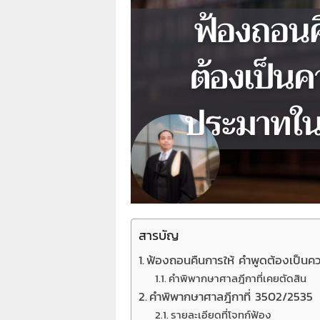
า
L
a
w
y
e
r
s
.
i
n
.
t
h
:
0
สารบัญ
8
ฟ้องถอนคืนการให้ คำพูดต้องเป็นค
9
คำพิพากษาศาลฎีกาที่เคยตัดสิน
1
4
คำพิพากษาศาลฎีกาที่ 3502/2535
2
รายละเอียดที่โจทก์ฟ้อง