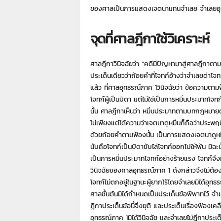
ของศาลเป็นการแสดงเจตนาแทนจำเลย จำเลยอุทธ
จุดที่ศาลฎีกาใช้วิเคราะห์
ศาลฎีกาวินิจฉัยว่า “คดีมีปัญหามาสู่ศาลฎีกาตา
ประเด็นเดียวว่าถ้อยคำที่โจทก์อ้างว่าจำเลยด่าโ
แล้ว ที่ศาลอุทธรณ์ภาค 1วินิจฉัยว่า ข้อความตาม
โจทก์ผู้เป็นบิดา แต่ไม่ใช่เป็นการหมิ่นประมา
นั้น ศาลฎีกาเห็นว่า หมิ่นประมาทตามบทกฎหมาย
ไม่เพียงแต่ได้ความว่าเจตนาดูหมิ่นก็ถือว่าประพฤ
ด้วยถ้อยคำตามฟ้องนั้น เป็นการแสดงเจตนาดูหมิ่นโจท
นับถือโจทก์เป็นบิดาขับไล่โจทก์ออกไปให้พ้น มิฉะน
เป็นการหมิ่นประมาทโจทก์อย่างร้ายแรง โจทก์จึง
วินิจฉัยของศาลอุทธรณ์ภาค 1 ดังกล่าวจึงไม่ต้อง
โจทก์ไม่ตกอยู่ในฐานะผู้ยากไร้โดยจำเลยมิได้อุทธ
ศาลชั้นต้นมิได้กำหนดเป็นประเด็นข้อพิพาทไว้ จำ
ฎีกาประเด็นข้อนี้จึงยุติ และประเด็นเรื่องฟ้องเค
อุทธรณ์ภาค 1มิได้วินิจฉัย และจำเลยไม่ฎีกาประเ