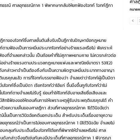
ศาลฎ
รณ์ ศาลอุทธรณ์ภาค 1 พิพากษากลับให้ยกฟ้องโจทก์ โจทก์ฎีกา
ทนายค
มฎีกาของโจทก์ซึ่งศาลชั้นต้นสั่งรับเป็นฎีกาในปัญหาข้อกฎหมาย
จทก์ตามฟ้องเป็นการหมิ่นประมาทโจทก์อย่างร้ายแรงหรือไม่ พิเคราะห์
ฟ้องที่จำเลยกล่าวนั้น เป็นถ้อยคำที่ไม่สุภาพหยาบคาย ไม่ควรกล่าวต่อ
ทโจทก์อย่างร้ายแรงตามประมวลกฎหมายแพ่งและพาณิชย์มาตรา 531(2)
ดังกล่าวหาจำเป็นต้องถึงกับเป็นความผิดฐานหมิ่นประมาททางอาญา
ติเนรคุณแล้ว การที่โจทก์บรรยายฟ้องว่า จำเลยด่าว่าโจทก์ผู้เป็นบิดา
ก์ซึ่งเป็นบิดา เรียกโจทก์ว่าไอ้แก่ ขึ้นมึงขึ้นกูกับโจทก์ว่าไม่
ั้นโจทก์ตายจำเลยไม่รับรู้ ย่อมทำให้โจทก์อับอายเสียชื่อเสียงและ
มีสิทธิฟ้องขอให้ถอนคืนการให้เพราะเหตุผู้รับประพฤติเนรคุณได้ คำ
ด้วยความเห็นของศาลฎีกา ส่วนที่ศาลอุทธรณ์ภาค 1ได้วินิจฉัยว่า
รณ์นั้นเป็นการวินิจฉัยคดีนอกประเด็น สำหรับประเด็นเรื่องอายุความ
เลยอุทธรณ์ว่าเป็นการไม่ชอบศาลอุทธรณ์ภาค 1 มิได้วินิจฉัย จำเลยไม่
ลือบคลุมกับประเด็นเรื่องโจทก์ได้ยกที่พิพาทให้จำเลยหรือไม่ ศาล
ด็นดังกล่าวจึงยุติเช่นกันคงมีประเด็นที่ศาลอุทธรณ์ภาค 1 พิจารณา