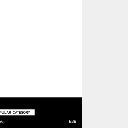
PULAR CATEGORY
838
พ่ง