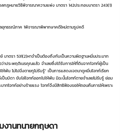
มวลกฎหมายวิธีพิจารณาความแพ่ง มาตรา 142ประกอบมาตรา 243(1)
อุทธรณ์ภาค 1พิจารณาพิพากษาคดีใหม่ตามรูปคดี
 มาตรา 531(2)หาจำเป็นต้องถึงกับเป็นความผิดฐานหมิ่นประมาท
ว่าประพฤติเนรคุณแล้ว จำเลยซึ่งได้รับการให้ที่ดินจากโจทก์ผู้เป็น
ไปให้พ้น ไม่ไปมึงตายกูไม่รับรู้” เป็นการแสดงเจตนาดูหมิ่นโจทก์เรียก
ทก์เป็นบิดา ขับไล่โจทก์ออกไปให้พ้น มิฉะนั้นโจทก์ตายจำเลยไม่รับรู้ ย่อม
ระมาทโจทก์อย่างร้ายแรง โจทก์จึงมีสิทธิฟ้องขอให้ถอนคืนการให้เพราะ
ทีมงานทนายกฤษดา