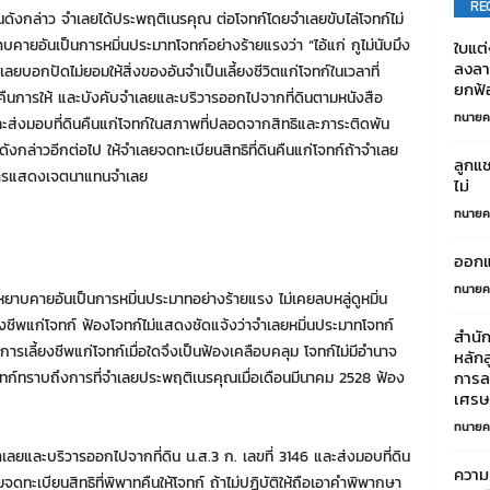
RE
ินดังกล่าว จำเลยได้ประพฤติเนรคุณ ต่อโจทก์โดยจำเลยขับไล่โจทก์ไม่
ยาบคายอันเป็นการหมิ่นประมาทโจทก์อย่างร้ายแรงว่า “ไอ้แก่ กูไม่นับมึง
ใบแต่
ลงลาย
ำเลยบอกปัดไม่ยอมให้สิ่งของอันจำเป็นเลี้ยงชีวิตแก่โจทก์ในเวลาที่
ยกฟ้อ
คืนการให้ และบังคับจำเลยและบริวารออกไปจากที่ดินตามหนังสือ
ทนายค
ละส่งมอบที่ดินคืนแก่โจทก์ในสภาพที่ปลอดจากสิทธิและภาระติดพัน
นดังกล่าวอีกต่อไป ให้จำเลยจดทะเบียนสิทธิที่ดินคืนแก่โจทก์ถ้าจำเลย
ลูกแช
นการแสดงเจตนาแทนจำเลย
ไม่
ทนายค
ออกแ
ทนายค
หยาบคายอันเป็นการหมิ่นประมาทอย่างร้ายแรง ไม่เคยลบหลู่ดูหมิ่น
ยงชีพแก่โจทก์ ฟ้องโจทก์ไม่แสดงชัดแจ้งว่าจำเลยหมิ่นประมาทโจทก์
สำนั
นการเลี้ยงชีพแก่โจทก์เมื่อใดจึงเป็นฟ้องเคลือบคลุม โจทก์ไม่มีอำนาจ
หลัก
การล
โจทก์ทราบถึงการที่จำเลยประพฤติเนรคุณเมื่อเดือนมีนาคม 2528 ฟ้อง
เศรษฐ
ทนายค
ำเลยและบริวารออกไปจากที่ดิน น.ส.3 ก. เลขที่ 3146 และส่งมอบที่ดิน
ความ
ยจดทะเบียนสิทธิที่พิพาทคืนให้โจทก์ ถ้าไม่ปฏิบัติให้ถือเอาคำพิพากษา