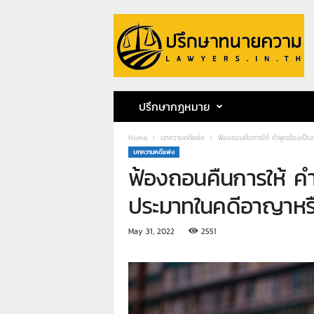
ป
รึ
ก
ษ
า
ท
น
ปรึกษากฎหมาย
า
ย
Home
บทความคดีแพ่ง
ฟ้องถอนคืนการให้ คำพูดต้องเป็น
ค
บทความคดีแพ่ง
ว
ฟ้องถอนคืนการให้ คำ
า
ม
ประมาทในคดีอาญาหรื
ท
น
May 31, 2022
2551
า
ย
ก
ฤ
ษ
ด