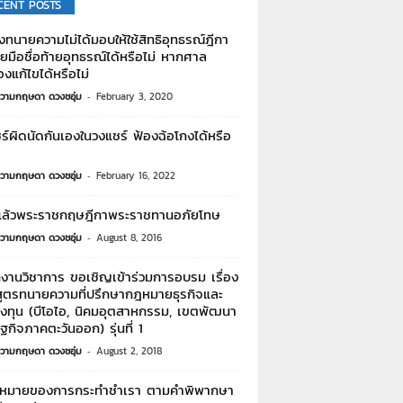
CENT POSTS
งทนายความไม่ได้มอบให้ใช้สิทธิอุทธรณ์ฎีกา
มือชื่อท้ายอุทธรณ์ได้หรือไม่ หากศาล
งแก้ไขได้หรือไม่
วามกฤษดา ดวงชอุ่ม
-
February 3, 2020
ร์ผิดนัดกันเองในวงแชร์ ฟ้องฉ้อโกงได้หรือ
วามกฤษดา ดวงชอุ่ม
-
February 16, 2022
ล้วพระราชกฤษฎีกาพระราชทานอภัยโทษ
วามกฤษดา ดวงชอุ่ม
-
August 8, 2016
กงานวิชาการ ขอเชิญเข้าร่วมการอบรม เรื่อง
สูตรทนายความที่ปรึกษากฎหมายธุรกิจและ
งทุน (บีโอไอ, นิคมอุตสาหกรรม, เขตพัฒนา
กิจภาคตะวันออก) รุ่นที่ 1
วามกฤษดา ดวงชอุ่ม
-
August 2, 2018
หมายของการกระทำชำเรา ตามคำพิพากษา