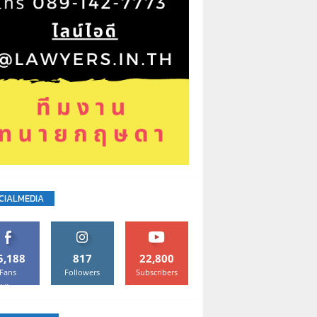
CIALMEDIA
5,188
817
22,800
Fans
Followers
Subscribers
Like