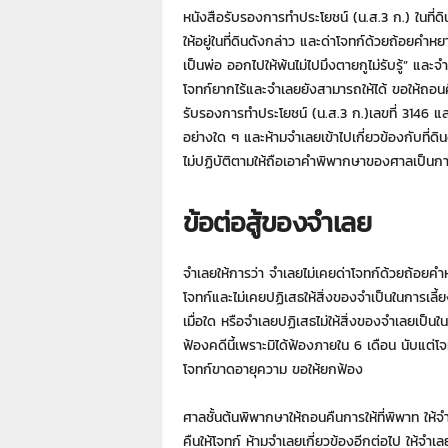
หนังสือรับรองการทำประโยชน์ (น.ส.3 ก.) ในที่ด
ให้อยู่ในที่ดินดังกล่าว และด่าโจทก์ด้วยถ้อยคำห
เป็นพ่อ ออกไปให้พ้นไม่ไปมึงตายกูไม่รับรู้” และจ
โจทก์ยากไร้และจำเลยยังสามารถให้ได้ ขอให้ถอน
รับรองการทำประโยชน์ (น.ส.3 ก.)เลขที่ 3146 แ
อย่างใด ๆ และห้ามจำเลยเข้าไปเกี่ยวข้องกับที่ดิ
ไม่ปฏิบัติตามให้ถือเอาคำพิพากษาของศาลเป็
ข้อต่อสู้ของจำเลย
จำเลยให้การว่า จำเลยไม่เคยด่าโจทก์ด้วยถ้อยคำ
โจทก์และไม่เคยปฏิเสธให้สิ่งของจำเป็นในการเลี้
เมื่อใด หรือจำเลยปฏิเสธไม่ให้สิ่งของจำเลยเป็นใ
ฟ้องคดีนี้เพราะมิได้ฟ้องภายใน 6 เดือน นับแต่
โจทก์ขาดอายุความ ขอให้ยกฟ้อง
ศาลชั้นต้นพิพากษาให้ถอนคืนการให้ที่พิพาท ให้จ
คืนให้โจทก์ ห้ามจำเลยเกี่ยวข้องอีกต่อไป ให้จำเล