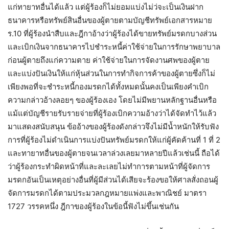
แก่ทายาทอื่นได้แล้ว แต่ผู้ร้องก็ไม่ยอมแบ่งไม่ว่จะเป็นเงินฝาก
ธนาคารหรือทรัพย์สินอื่นของผู้ตายตามบัญชีทรัพย์เอกสารหมาย
ร.10 ที่ผู้ร้องนำสืบและฎีกาอ้างว่าผู้ร้องได้ขายทรัพย์มรดกบางส่วน
และเบิกเงินจากธนาคารไปชำระหนี้ค่าใช้จ่ายในการรักษาพยาบาล
ก่อนผู้ตายถึงแก่ความตาย ค่าใช้จ่ายในการจัดงานศพของผู้ตาย
และแบ่งปันเงินให้แก่หุ้นส่วนในการทำกิจการค้าของผู้ตายซึ่งก็ไม่
เพียงพอที่จะชำระหนี้กองมรดกได้ทั้งหมดนั้นคงเป็นเพียงคำเบิก
ความกล่าวอ้างลอยๆ ของผู้ร้องเอง โดยไม่มีพยานหลักฐานอื่นหรือ
แม้แต่บัญชีรายรับรายจ่ายที่ผู้ร้องเบิกความอ้างว่าได้จัดทำไว้แล้ว
มาแสดงสนับสนุน ข้ออ้างของผู้ร้องดังกล่าวจึงไม่มีน้ำหนักให้รับฟัง
การที่ผู้ร้องไม่ดำเนินการแบ่งปันทรัพย์มรดกให้แก่ผู้คัดค้านที่ 1 ที่ 2
และทายาทอื่นของผู้ตายจนเวลาล่วงเลยมาหลายปีแล้วเช่นนี้ ถือได้
ว่าผู้ร้องกระทำผิดหน้าที่และละเลยไม่ทำการตามหน้าที่ผู้จัดการ
มรดกอันเป็นเหตุอย่างอื่นที่ผู้มีส่วนได้เสียจะร้องขอให้ศาลสั่งถอนผู้
จัดการมรดกได้ตามประมวลกฎหมายแพ่งและพาณิชย์ มาตรา
1727 วรรคหนึ่ง ฎีกาของผู้ร้องในข้อนี้ฟังไม่ขึ้นเช่นกัน