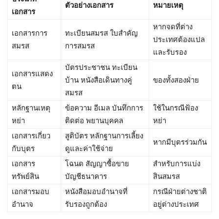
ตัวอย่างเอกสาร
หมายเหตุ
เอกสาร
หากจดที่ต่าง
เอกสารการ
ทะเบียนสมรส ใบสำคัญ
ประเทศต้องแปล
สมรส
การสมรส
และรับรอง
บัตรประชาชน ทะเบียน
เอกสารแสดง
บ้าน หนังสือเดินทางคู่
ของทั้งสองฝ่าย
ตน
สมรส
หลักฐานเหตุ
ข้อความ อีเมล บันทึกการ
ใช้ในกรณีฟ้อง
หย่า
ติดต่อ พยานบุคคล
หย่า
เอกสารเกี่ยว
สูติบัตร หลักฐานการเลี้ยง
หากมีบุตรร่วมกัน
กับบุตร
ดูและค่าใช้จ่าย
เอกสาร
โฉนด สัญญาซื้อขาย
สำหรับการแบ่ง
ทรัพย์สิน
บัญชีธนาคาร
สินสมรส
เอกสารมอบ
หนังสือมอบอำนาจที่
กรณีฝ่ายต่างชาติ
อำนาจ
รับรองถูกต้อง
อยู่ต่างประเทศ