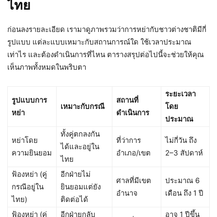
ไทย
ก่อนลงรายละเอียด เรามาดูภาพรวมว่าการหย่ากับชาวต่างชาติมีกี่
รูปแบบ แต่ละแบบเหมาะกับสถานการณ์ใด ใช้เวลาประมาณ
เท่าไร และต้องดำเนินการที่ไหน ตารางสรุปต่อไปนี้จะช่วยให้คุณ
เห็นภาพทั้งหมดในพริบตา
ระยะเวลา
รูปแบบการ
สถานที่
เหมาะกับกรณี
โดย
หย่า
ดำเนินการ
ประมาณ
ทั้งคู่ตกลงกัน
หย่าโดย
ที่ว่าการ
ไม่กี่วัน ถึง
ได้และอยู่ใน
ความยินยอม
อำเภอ/เขต
2–3 สัปดาห์
ไทย
ฟ้องหย่า (คู่
อีกฝ่ายไม่
ศาลที่มีเขต
ประมาณ 6
กรณีอยู่ใน
ยินยอมแต่ยัง
อำนาจ
เดือน ถึง 1 ปี
ไทย)
ติดต่อได้
ฟ้องหย่า (คู่
อีกฝ่ายกลับ
อาจ 1 ปีขึ้น