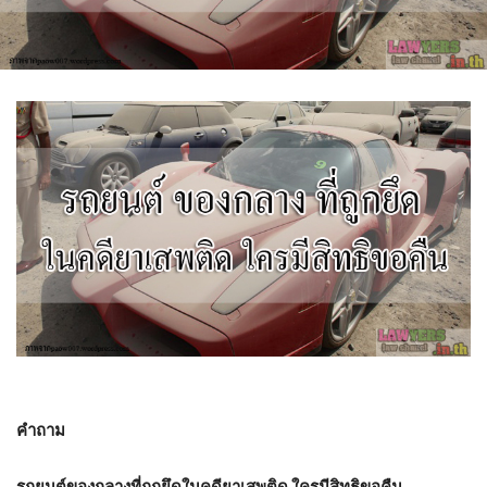
คำถาม
รถยนต์ของกลางที่ถูกยึดในคดียาเสพติด ใครมีสิทธิขอคืน