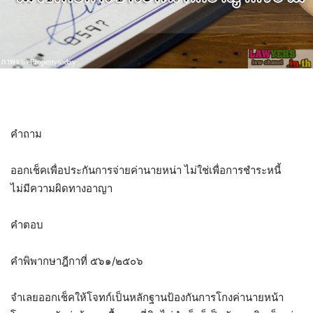
คำถาม
ออกเช็คเพื่อประกันการจ่ายค่านายหน่า ไม่ใช่เพื่อการชำระหนี้
ไม่มีความผิดทางอาญา
คำตอบ
คำพิพากษาฎีกาที่ ๕๖๑/๒๕๐๖
จำเลยออกเช็คให้โจทก์เป็นหลักฐานป้องกันการโกงค่านายหน้า