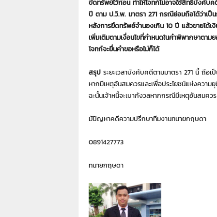
ขัดทรัพย์ไว้ก่อน ทำให้โจทก์ไม่อาจใช้สิทธิบั
ปี ตาม ป.วิ.พ. มาตรา 271 กรณีย่อมถือได้ว่าเป
หลังการยึดทรัพย์จำนองเกิน 10 ปี แล้วขายได้เงิ
เพิ่มเติมตามเงื่อนไขที่กำหนดในคำพิพากษาตาม
โจทก์จะยื่นคำขอหรือไม่ก็ได้
สรุป
ระยะเวลาบังคับคดีตามมาตรา 271 นี้ ถือ
หากมีเหตุอันสมควรและเพื่อประโยชน์แห่งความยุ
ฉะนั้นเจ้าหนี้จะเบากังวลหากกรณีมีเหตุอันสมควร
มัปัญหาคดีความปรึกษาทีมงานทนายกฤษดา
0891427773
ทนายกฤษดา