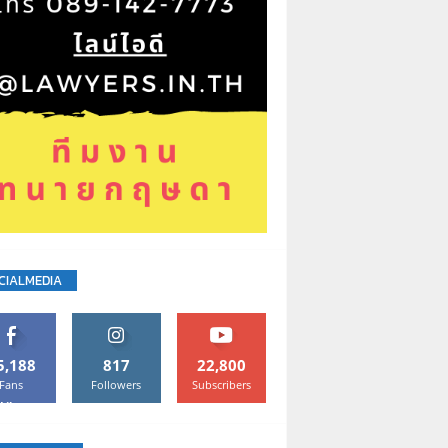
CIALMEDIA
5,188
817
22,800
Fans
Followers
Subscribers
Like