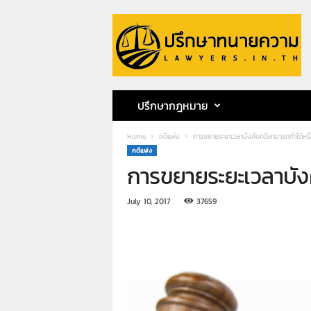
ป
รึ
ก
ษ
า
ท
น
ปรึกษากฎหมาย
า
ย
Home
คดีแพ่ง
การขยายระยะเวลาบังคับคดีสามารถทำได้หรื
ค
คดีแพ่ง
ว
การขยายระยะเวลาบังค
า
ม
ท
July 10, 2017
37659
น
า
ย
ก
ฤ
ษ
ด