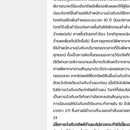
7
พิจารณาคดีร้องขัดทรัพย์เพื่อรอฟังผลคดีที่ผู้ร้อ
7
ต่อมาโจทก์ยื่นคำขอให้เจ้าพนักงานบังคับคดียึดท
7
3
โจทก์ขอยึดพ้นกำหนดระยะเวลา 10 ปี นับแต่ศาลมี
โจทก์จึงยื่นคำร้องต่อศาลชั้นต้นให้เพิกถอนคำสั
จำเลยต่อไป ศาลชั้นต้นยกคำร้อง โจทก์อุทธรณ์เพี
จำเลยเพิ่มเติมได้หรือไม่ ซึ่งศาลอุทธรณ์พิพากษากล
ให้เจ้าพนักงานบังคับคดีขายทอดตลาดที่ดินพิพาท
อุทธรณ์ ทั้งเป็นการผิดขั้นตอนของการวินิจฉัยที่
มิได้ผ่านการพิจารณาและชี้ขาดตัดสินคดีจากศาลช
ศาลพิพากษาตามสัญญาประนีประนอมยอมความที่จ
ทอดตลาด หากไม่พอให้ยึดทรัพย์สินอื่นบังคับชำ
ชัดแจ้งโดยต้องบังคับจำนองก่อน เมื่อได้เงินไม่
ไม่มีการบังคับคดีแก่ทรัพย์จำนอง โจทก์ก็ย่อมไม่
เป็นการบังคับคดีเกินกว่าข้อตกลงในสัญญา
การร้องขอให้บังคับคดีต้องกระทำภายใน 10 ปีนับแ
มาตรา 271 ซึ่งศาลมีอำนาจที่จะออกคำสั่งขยายหร
23
เมื่อการบังคับทรัพย์จำนองไม่อาจกระทำได้เนื่อง