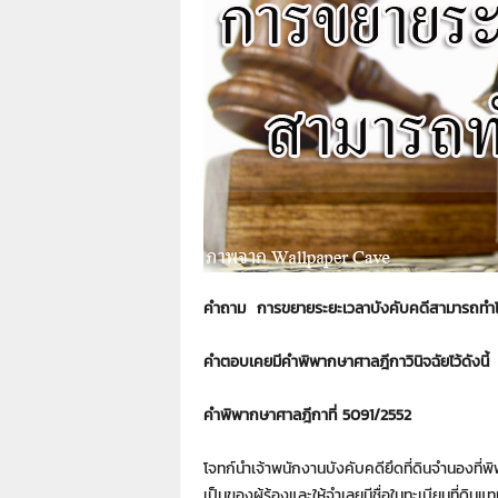
า
L
a
w
y
e
r
s
.
i
n
.
t
คำถาม การขยายระยะเวลาบังคับคดีสามารถทำได้
h
:
คำตอบเคยมีคำพิพากษาศาลฎีกาวินิจฉัยไว้ดังนี้
0
8
9
คำพิพากษาศาลฎีกาที่ 5091/2552
1
4
โจทก์นำเจ้าพนักงานบังคับคดียึดที่ดินจำนองที่พิพ
2
เป็นของผู้ร้องและให้จำเลยมีชื่อในทะเบียนที่ดินแท