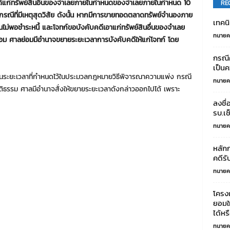
งคับคดีแก่ทรัพย์สินอื่นของจำเลยภายในกำหนดของจำเลยภายในกำหนด 10
RE
็นกรณีที่มีเหตุสุดวิสัย ดังนั้น หากมีการขายทอดตลาดทรัพย์จำนองภาย
เทคนิ
นไม่พอชำระหนี้ และโจทก์ขอบังคับคดีเอาแก่ทรัพย์สินอื่นของจำเลย
ทนายค
ยอม ศาลย่อมมีอำนาจขยายระยะเวลาการบังคับคดีให้แก่โจทก์ โดย
กรณีค
เป็นค
เป็นระยะเวลาที่กำหนดไว้ในประมวลกฎหมายวิธีพิจารณาความแพ่ง กรณี
ทนายค
ติธรรม ศาลมีอำนาจสั่งให้ขยายระยะเวลาดังกล่าวออกไปได้ เพราะ
ลงชื
รบ.เช
ทนายค
หลัก
คดีรั
ทนายค
โครงก
ยอมใ
ได้หรื
ทนายค