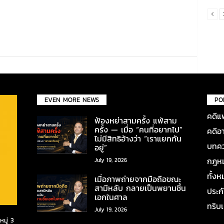
EVEN MORE NEWS
PO
คดีแ
ฟ้องหย่าสามครั้ง แพ้สาม
ครั้ง — เมื่อ “คนที่อยากไป”
คดีอ
ไม่มีสิทธิอ้างว่า “เราแยกกัน
บทคว
อยู่”
กฎหมา
July 19, 2026
ทั้ง
เมื่อภาพถ่ายจากมือถือขณะ
สามีหลับ กลายเป็นพยานชิ้น
ประก
เอกในศาล
ทริบ
July 19, 2026
มู่ 3