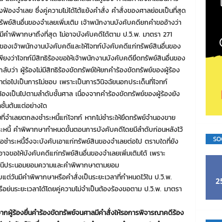
งฟ้องจำเลย ซึ่งคู่ความไม่ได้โต้แย้งคำสั่ง คำสั่งของศาลย่อมเป็นที่สุด
รัพย์สินอื่นของจำเลยเพิ่มเติม เจ้าพนักงานบังคับคดียกคำขออ้างว่า
คำพิพากษาถึงที่สุด ไม่อาจบังคับคดีได้ตาม ป.วิ.พ. มาตรา 271
่งของเจ้าพนักงานบังคับคดีและให้โจทก์บังคับคดีแก่ทรัพย์สินอื่นของ
ยงว่าโจทก์มีสิทธิร้องขอให้เจ้าพนักงานบังคับคดียึดทรัพย์สินอื่นของ
ับว่า ผู้ร้องไม่มีสิทธิร้องขัดทรัพย์ให้ยกคำร้องขัดทรัพย์ของผู้ร้อง
ต่อไปเป็นการไม่ชอบ เพราะเป็นการวินิจฉัยนอกประเด็นที่โจทก์
ต้องเป็นไปตามลำดับชั้นศาล เนื่องจากคำร้องขัดทรัพย์ของผู้ร้องยัง
ั้นต้นแต่อย่างใด
ำเลยตกลงชำระหนี้แก่โจทก์ หากไม่ชำระให้ยึดทรัพย์จำนองขาย
ระหนี้ คำพิพากษากำหนดขั้นตอนการบังคับคดีโดยมีลำดับก่อนหลังไว้
SO
พอชำระหนี้จึงจะบังคับเอาแก่ทรัพย์สินของจำเลยต่อไป ตราบใดที่ยัง
อาจขอให้บังคับคดีแก่ทรัพย์สินอื่นของจำเลยเพิ่มเติมได้ เพราะ
ประนีประนอมยอมความและคำพิพากษาตามยอม
ต่วันมีคำพิพากษาหรือคำสั่งเป็นระยะเวลาที่กำหนดไว้ใน ป.วิ.พ.
2
ือย่นระยะเวลาได้โดยคู่ความไม่จำเป็นต้องร้องขอตาม ป.วิ.พ. มาตรา
จากผู้ร้องยื่นคำร้องขัดทรัพย์จนศาลมีคำสั่งให้รอการพิจารณาคดีร้อง