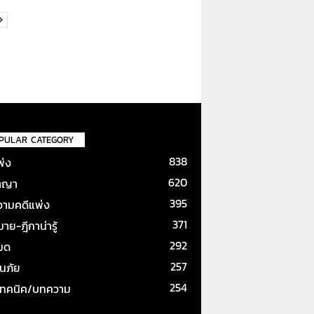
PULAR CATEGORY
838
พ่ง
620
าญา
395
ามคดีแพ่ง
371
ย-ฎีกาน่ารู้
292
หมด
257
ันภัย
254
เทคนิค/บทความ