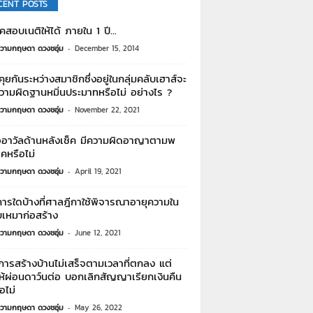
CENT POSTS
คสอบเนติให้ได้ ภายใน 1 ปี…
วามกฤษดา ดวงชอุ่ม
-
December 15, 2014
ุยกันระหว่างสมาชิกซึ่งอยู่ในกลุ่มคลับเฮาส์จะ
วามผิดฐานหมิ่นประมาทหรือไม่ อย่างไร ?
วามกฤษดา ดวงชอุ่ม
-
November 22, 2021
่ออาวัลด้านหลังเช็ค มีความผิดอาญาตามพ
็คหรือไม่
วามกฤษดา ดวงชอุ่ม
-
April 19, 2021
การใดบ้างที่ศาลฎีกาใช้พิจารณาอายุความใน
บเหมาก่อสร้าง
วามกฤษดา ดวงชอุ่ม
-
June 12, 2021
ารสร้างบ้านไม่เสร็จตามเวลาที่ตกลง แต่
ห้ผ่อนดาว์นต่อ บอกเลิกสัญญาเรียกเงินคืน
อไม่
วามกฤษดา ดวงชอุ่ม
-
May 26, 2022