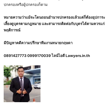
ปกครองหรือผู้ปกครองก็ตาม
หมายความว่าแม้จะโดนถอนอำนาจปกครองแล้วแต่ก็ต้องอุปการะ
เลี้ยงดูบุตรตามกฎหมาย และสามารถติดต่อกับบุตรได้ตามควรแก่
พฤติการณ์
มีปัญหาคดีความปรึกษาทีมงานทนายกฤษดา
0891427773 0999170039 ไลน์ไอดี Lawyers.in.th