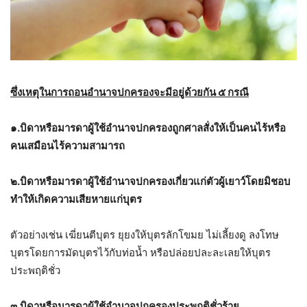
ซึ่งเหตุในการถอนอำนาจปกครองจะมีอยู่ด้วยกัน ๕ กรณี
๑.บิดาหรือมารดาผู้ใช้อำนาจปกครองถูกศาลสั่งให้เป็นคนไร้หรือ
คนเสมือนไร้ความสามารถ
๒.บิดาหรือมารดาผู้ใช้อำนาจปกครองเกี่ยวแก่ตัวผู้เยาว์โดยมิชอบ
ทำให้เกิดความเสียหายแก่บุตร
ตัวอย่างเช่น เฆี่ยนตีบุตร ยุยงให้บุตรลักโขมย ไม่เลี้ยงดู ลงโทษ
บุตรโดยการมัดบุตรไว้กับท่อน้ำ หรือปล่อยปละละเลยให้บุตร
ประพฤติชั่ว
๓.บิดาหรือมารดาผู้ใช้อำนาจปกครองประพฤติชั่วร้าย