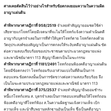
ศาลเคยตัดสินไว้ว่าอย่างไรสำหรับข้อตกลงยอมความในความผิด
อาญาแผ่นดิน
คำพิพากษาศาลฎีกาที่ 958/2519
จำเลยทำสัญญายอมชดใช้ค่า
เสียหายแก่โจทก์โดยมีเจตนาที่จะไม่ให้โจทก์แจ้งความดำเนินคดี
อาญากับบุตรจำเลยในการที่ทำให้บุตรโจทก์ตาย โจทก์ตกลงด้วย
วัตถุประสงค์ของสัญญาเป็นการตกลงให้ระงับคดีอาญาแผ่นดิน ขัด
ต่อความสงบเรียบร้อยของประชาชนตามประมวลกฎหมายแพ่ง
และพาณิชย์มาตรา 113 สัญญาจึงตกเป็นโมฆะกรรม
คำพิพากษาศาลฎีกาที่ 1181/2491
โจทก์ถอนฟ้องคดีอาญาแผ่นดิน
โดยมีข้อตกลงว่า โจทก์ยอมรับเอาส่วนแบ่งในที่ดินเป็นการ
ตอบแทน ข้อตกลงนั้นเป็นการขัดขวางต่อความสงบเรียบร้อย จึง
เป็นโมฆะตามประมวลกฎหมายแพ่งและพาณิชย์ มาตรา 113
คำพิพากษาศาลฎีกาที่ 375/2537
จำเลยทำสัญญายินยอมชำระ
หนี้แก่โจทก์แทน ส. บุตรจำเลยเป็นการตอบแทนที่ขอให้โจทก์ถอน
ฟ้องคดีอาญาที่โจทก์ฟ้อง ส.ในความผิดฐานแจ้งความเท็จ เบิก
ความเท็จ และนำสืบพยานหลักฐานอันเป็นเท็จ ซึ่งเป็นคดีอาญา