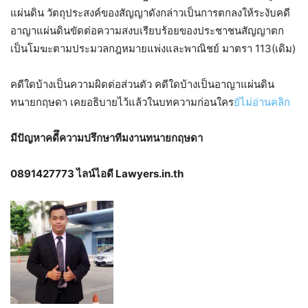
แผ่นดิน วัตถุประสงค์ของสัญญาดังกล่าวเป็นการตกลงให้ระงับคดี
อาญาแผ่นดินขัดต่อความสงบเรียบร้อยของประชาชนสัญญาตก
เป็นโมฆะตามประมวลกฎหมายแพ่งและพาณิชย์ มาตรา 113(เดิม)
คดีใดบ้างเป็นความผิดต่อส่วนตัว คดีใดบ้างเป็นอาญาแผ่นดิน
ทนายกฤษดา เคยอธิบายไว้แล้วในบทความก่อนใคร
ยัไม่อ่านคลิก
มีปัญหาคดีึความปรึกษาทีมงานทนายกฤษดา
0891427773 ไลน์ไอดี Lawyers.in.th