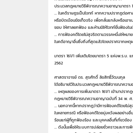
า
ประมวลกฎหมายวิธีพิจารณาความอาญามาตรา 1
L
… ในคดีราษฎรเป็นโจทก์ หากความปรากฏต่อศาลเอ
a
หรือบิดเบือนข้อเท็จจริง เพื่อกลั่นแกล้งหรือเอาเ
w
ชอบ ให้ศาลยกฟ้อง และห้ามมิให้โจทก์ยื่นฟ้องในเรื
y
e
… การฟ้องคดีโดยไม่สุจริตตามวรรคหนึ่งให้หมา
r
ในคดีอาญาอื่นซึ่งถึงที่สุดแล้วโดยปราศจากเหต
s
.
มาตรา 161/1 เพิ่มเติมโดยมาตรา 5 แห่งพ.ร.บ. 
i
2562
n
.
ศาสตราจารย์ ดร. สุรศักดิ์ ลิขสิทธิ์วัฒนกุล
t
h
ได้อธิบายไว้ในประมวลกฎหมายวิธีพิจารณาความอาญ
:
… เหตุผลของการเพิ่มมาตรา 161/1 เข้ามาปรากฏ
0
กฎหมายวิธีพิจารณาความอาญาฉบับที่ 34 พ. ศ.
8
… นอกจากนี้หากปรากฏว่ามีการฟ้องคดีโดยไม่สุจร
9
ในหลายกรณี หรือฟ้องคดีโดยมุ่งหวังผลอย่างอื่น
1
ร้อนแก่ผู้ที่ถูกฟ้องร้อง และบุคคลอื่นที่เกี่ยวข
4
… ดังนั้นเพื่อให้ระบบการปล่อยชั่วคราวและก
2