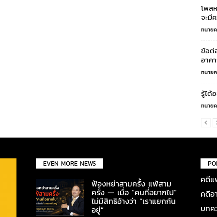
โพสห
จะมีค
ทนายค
ข้อต่
อาคาร
ทนายค
รู้ได
ทนายค
EVEN MORE NEWS
PO
คดีแ
ฟ้องหย่าสามครั้ง แพ้สาม
ครั้ง — เมื่อ “คนที่อยากไป”
คดีอ
ไม่มีสิทธิอ้างว่า “เราแยกกัน
บทคว
อยู่”