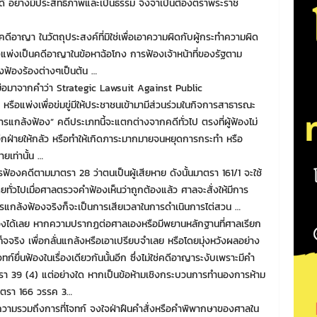
้ อย่างมีประสิทธิภาพและเป็นธรรม จึงจำเป็นต้องตราพระราช
้คดีอาญา ในวัตถุประสงค์ที่มิใช่เพื่อเอาความผิดกับผู้กระทำความผิด
างแพ่งเป็นคดีอาญาในข้อหาฉ้อโกง การฟ้องเจ้าหน้าที่ของรัฐตาม
ฟ้องร้องต่างๆเป็นต้น …
ที่ย่อมาจากคำว่า Strategic Lawsuit Against Public
รือแพ่งเพื่อข่มขู่มีให้ประชาชนเข้ามามีส่วนร่วมในกิจการสาธารณะ
การแกล้งฟ้อง” คดีประเภทนี้จะแตกต่างจากคดีทั่วไป ตรงที่ผู้ฟ้องไม่
ขู่อีกฝ่ายให้กลัว หรือทำให้เกิดภาระมากมายจนหยุดการกระทำ หรือ
ยเท่านั้น …
ารฟ้องคดีตามมาตรา 28 ว่าตนเป็นผู้เสียหาย ดังนั้นมาตรา 161/1 จะใช้
งโดยทั่วไปเมื่อศาลตรวจคำฟ้องเห็นว่าถูกต้องแล้ว ศาลจะสั่งให้มีการ
รแกล้งฟ้องจริงก็จะเป็นการเสียเวลาในการดำเนินการไต่สวน …
้องได้เลย หากความปรากฏต่อศาลเองหรือมีพยานหลักฐานที่ศาลเรียก
ท็จจริง เพื่อกลั่นแกล้งหรือเอาเปรียบจำเลย หรือโดยมุ่งหวังผลอย่าง
จทก์ยื่นฟ้องในเรื่องเดียวกันนั้นอีก ซึ่งไม่ใช่คดีอาญาระงับเพราะมีคำ
รา 39 (4) แต่อย่างใด หากเป็นข้อห้ามเชิงกระบวนการทำนองการห้าม
าตรา 166 วรรค 3…
ความรวมถึงการที่โจทก์ จงใจฝ่าฝืนคำสั่งหรือคำพิพากษาของศาลใน