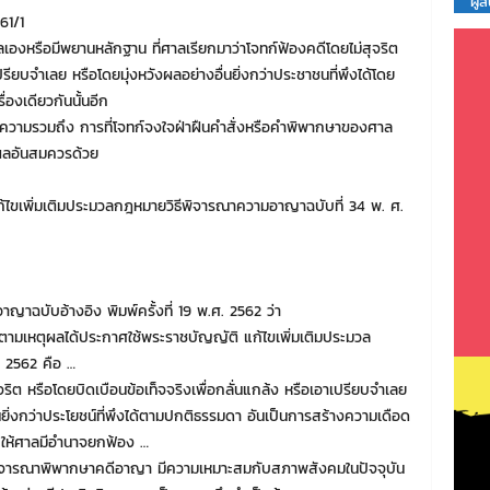
ผู้
61/1
งหรือมีพยานหลักฐาน ที่ศาลเรียกมาว่าโจทก์ฟ้องคดีโดยไม่สุจริต
ปรียบจำเลย หรือโดยมุ่งหวังผลอย่างอื่นยิ่งกว่าประชาชนที่พึงได้โดย
่องเดียวกันนั้นอีก
ยความรวมถึง การที่โจทก์จงใจฝ่าฝืนคำสั่งหรือคำพิพากษาของศาล
ุผลอันสมควรด้วย
แก้ไขเพิ่มเติมประมวลกฎหมายวิธีพิจารณาความอาญาฉบับที่ 34 พ. ศ.
าฉบับอ้างอิง พิมพ์ครั้งที่ 19 พ.ศ. 2562 ว่า
ตามเหตุผลได้ประกาศใช้พระราชบัญญัติ แก้ไขเพิ่มเติมประมวล
 2562 คือ …
ิต หรือโดยบิดเบือนข้อเท็จจริงเพื่อกลั่นแกล้ง หรือเอาเปรียบจำเลย
ยิ่งกว่าประโยชน์ที่พึงได้ตามปกติธรรมดา อันเป็นการสร้างความเดือด
้อง ให้ศาลมีอำนาจยกฟ้อง …
ารพิจารณาพิพากษาคดีอาญา มีความเหมาะสมกับสภาพสังคมในปัจจุบัน