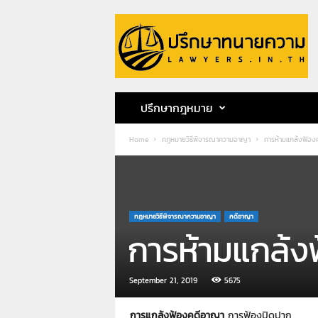
ป
รึ
ก
ษ
า
ท
น
ปรึกษากฎหมาย
า
ย
Home
กฎหมายวิธีพิจารณาความอาญา
การห้ามแกล้งฟ้อง
ค
ว
า
ม
ท
กฎหมายวิธีพิจารณาความอาญา
คดีอาญา
น
การห้ามแกล้ง
า
ย
ก
ฤ
September 21, 2019
5675
ษ
ด
การแกล้งฟ้องคดีอาญา
การฟ้องปิดปาก