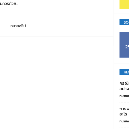
นสมควรด้วย…
SO
2
RE
กรณีผ
อย่าง
ทนายค
การพ
อะไร
ทนายค