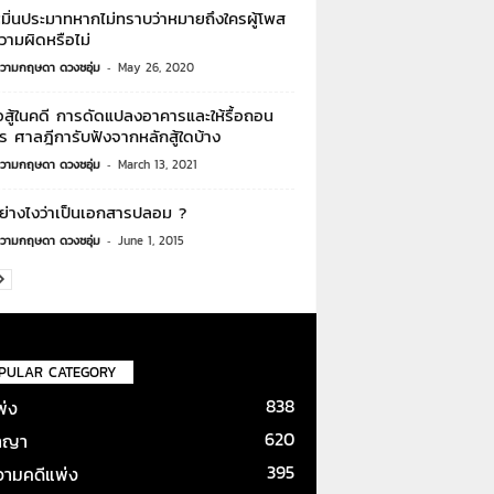
มิ่นประมาทหากไม่ทราบว่าหมายถึงใครผู้โพส
วามผิดหรือไม่
วามกฤษดา ดวงชอุ่ม
-
May 26, 2020
อสู้ในคดี การดัดแปลงอาคารและให้รื้อถอน
 ศาลฎีการับฟังจากหลักสู้ใดบ้าง
วามกฤษดา ดวงชอุ่ม
-
March 13, 2021
้อย่างไงว่าเป็นเอกสารปลอม ?
วามกฤษดา ดวงชอุ่ม
-
June 1, 2015
PULAR CATEGORY
838
พ่ง
620
าญา
395
ามคดีแพ่ง