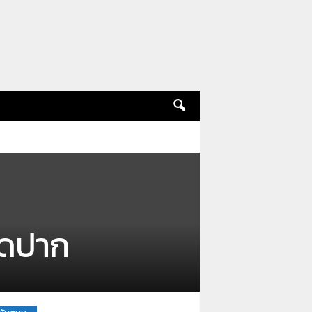
ิดปาก