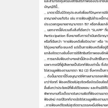
7
และสามารถคุ้มครองสิทธิเสรีภาพของประชาชนได
7
บัญญัตินี้…
7
… มาตรานี้จึงมีวัตถุประสงค์เพื่อแก้ปัญหาการใช
3
อาญาอย่างแท้จริง เช่น การฟ้องผู้ไม่ชำระหนี้ท
ประมวลกฎหมายอาญามาตรา 157 หรือกลั่นแกล้ง
… นอกจากนี้ยังรวมถึงสิ่งที่เรียกว่า “SLAPP” 
Particcipation ซึ่งหมายถึงการดำเนินคดีอาญา ห
หรือที่เรียกว่า “การฟ้องคดีเพื่อปิดปาก” หรือ “
ได้มุ่งหมายที่จะชนะคดี แต่เป็นการฟ้องคดีเพื่อ
แกล้งขัดขวางยับยั้งการใช้สิทธิเสรีภาพของอีกฝ่า
… การแกล้งฟ้องต่างๆเหล่านี้มักจะอ้างสิทธิ์ในก
เฉพาะกรณีที่ผู้เสียหายเป็นโจทก์ฟ้องเท่านั้น ซึ่
ไต่สวนมูลฟ้องตามมาตรา 162 (2) ซึ่งหากเป็นกา
… ดังนั้นมาตรานี้จึงอนุญาตให้ศาลสามารถยกฟ
มาว่าโจทก์ ฟ้องคดีโดยไม่สุจริตหรือบิดเบือนข้อเ
อื่นยิ่งกว่าประโยชน์ที่พึงได้โดยชอบ และห้ามมิให้โ
พิพากษาเสร็จเด็ดขาดในความผิดที่ฟ้องตามมาต
ฟ้องใหม่ กรณีโจทก์ขาดนัดไต่สวนมูลฟ้องตามม
…การฟ้องคดีโดยไม่สุจริตตามวรรคหนึ่งให้หมาย