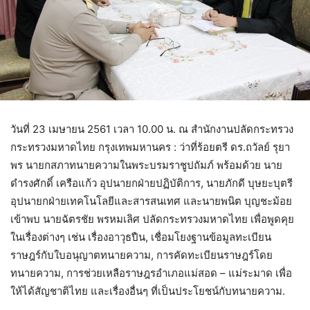
วันที่ 23 เมษายน 2561 เวลา 10.00 น. ณ สํานักงานปลัดกระทรวง
กระทรวงมหาดไทย กรุงเทพมหานคร : ว่าที่ร้อยตรี ดร.ถวัลย์ รุยา
พร นายกสภาทนายความในพระบรมราชูปถัมภ์ พร้อมด้วย นาย
ดำรงศักดิ์ เครือแก้ว อุปนายกฝ่ายปฏิบัติการ, นายภักดี บุษยะบุตรี
อุปนายกฝ่ายเทคโนโลยีและสารสนเทศ และนายพนิต บุญชะม้อย
เข้าพบ นายฉัตรชัย พรหมเลิศ ปลัดกระทรวงมหาดไทย เพื่อพูดคุย
ในเรื่องต่างๆ เช่น เรื่องอาวุธปืน, เชื่อมโยงฐานข้อมูลทะเบียน
ราษฎร์กับใบอนุญาตทนายความ, การคัดทะเบียนราษฎร์โดย
ทนายความ, การช่วยเหลือราษฎรอำเภอแม่สอด – แม่ระมาด เพื่อ
ให้ได้สัญชาติไทย และเรื่องอื่นๆ ที่เป็นประโยชน์กับทนายความ.