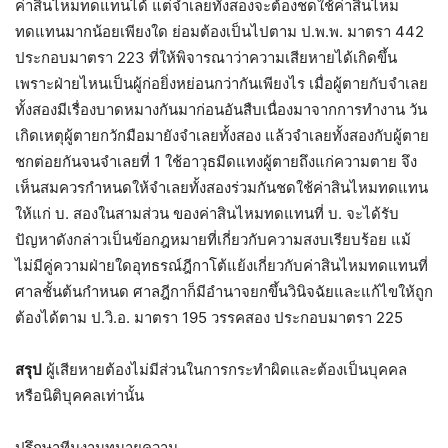
ค่าสินไหมทดแทนได้ แต่จำเลยทั้งสองจะต้องชดใช้ค่าสินไหม
ทดแทนมากน้อยเพียงใด ย่อมต้องเป็นไปตาม ป.พ.พ. มาตรา 442
ประกอบมาตรา 223 ที่ให้พิจารณาว่าความเสียหายได้เกิดขึ้น
เพราะฝ่ายไหนเป็นผู้ก่อยิ่งหย่อนกว่ากันเพียงไร เมื่อผู้ตายกับจำเลย
ทั้งสองมีเรื่องบาดหมางกันมาก่อนอันสืบเนื่องมาจากการทำงาน วัน
เกิดเหตุผู้ตายกวักมือมายังจำเลยทั้งสอง แล้วจำเลยทั้งสองกับผู้ตาย
ชกต่อยกันจนจำเลยที่ 1 ใช้อาวุธมีดแทงผู้ตายถึงแก่ความตาย จึง
เห็นสมควรกำหนดให้จำเลยทั้งสองร่วมกันชดใช้ค่าสินไหมทดแทน
ให้แก่ บ. สองในสามส่วน ของค่าสินไหมทดแทนที่ บ. จะได้รับ
ปัญหาดังกล่าวเป็นข้อกฎหมายที่เกี่ยวกับความสงบเรียบร้อย แม้
ไม่มีคู่ความฝ่ายใดอุทธรณ์ฎีกาโต้แย้งเกี่ยวกับค่าสินไหมทดแทนที่
ศาลชั้นต้นกำหนด ศาลฎีกาก็มีอำนาจยกขึ้นวินิจฉัยและแก้ไขให้ถูก
ต้องได้ตาม ป.วิ.อ. มาตรา 195 วรรคสอง ประกอบมาตรา 225
สรุป
ผู้เสียหายต้องไม่มีส่วนในการกระทำผิดและต้องเป็นบุคคล
หรือนิติบุคคลเท่านั้น
ปรึกษาทีมงานทนายความ