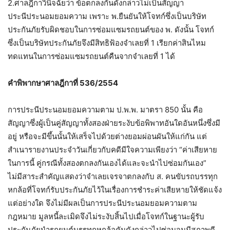
2.ศาลฎีกาวินิจฉัยว่า ข้อตกลงกันดังกล่าวไม่เป็นสัญญา
ประนีประนอมยอมความ เพราะ พ.ยืนยันให้โจทก์ซึ่งเป็นบริษัท
ประกันภัยรับผิดชอบในการซ่อมแซมรถยนต์ของ พ. ดังนั้น โจทก์
ซึ่งเป็นบริษัทประกันภัยจึงมีสิทธิฟ้องจำเลยที่ 1 เรียกค่าสินไหม
ทดแทนในการซ่อมแซมรถยนต์คืนจากจำเลยที่ 1 ได้
คำพิพากษาศาลฎีกาที่ 536/2554
การประนีประนอมยอมความตาม ป.พ.พ. มาตรา 850 นั้น คือ
สัญญาซึ่งผู้เป็นคู่สัญญาทั้งสองฝ่ายระงับข้อพิพาทอันใดอันหนึ่งซึ่งมี
อยู่ หรือจะมีขึ้นนั้นให้เสร็จไปด้วยต่างยอมผ่อนผันให้แก่กัน แต่
สำเนารายงานประจำวันเกี่ยวกับคดีมีใจความเพียงว่า “ค่าเสียหาย
ในการนี้ คู่กรณีทั้งสองตกลงกันเองได้และจะนำไปซ่อมกันเอง”
ไม่มีสาระสำคัญแสดงว่าจำเลยเจรจาตกลงกับ ส. คนขับรถบรรทุก
หกล้อที่โจทก์รับประกันภัยไว้ในเรื่องการชำระค่าเสียหายให้ชัดแจ้ง
แต่อย่างใด จึงไม่มีผลเป็นการประนีประนอมยอมความตาม
กฎหมาย มูลหนี้ละเมิดจึงไม่ระงับสิ้นไปเมื่อโจทก์ในฐานะผู้รับ
ประกันภัยนำรถยนต์บรรทุกหกล้อคันดังกล่าวไปซ่อมจนมีสภาพดี