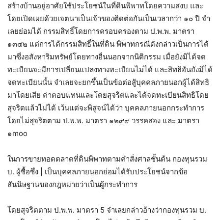
สร้างบ้านอยู่อาศัยใช้ประโยชน์ในที่ดินพิพาทโดยความสงบ และ
โดยเปิดเผยด้วยเจตนาเป็นเจ้าของติดต่อกันเป็นเวลากว่า ๑๐ ปี จํา
เลยย่อมได้ กรรมสิทธิ์โดยการครอบครองตาม ป.พ.พ. มาตรา
๑๓๔๒ แต่การได้กรรมสิทธิ์ในที่ดิน พิพาทกรณีดังกล่าวเป็นการได้
มาซึ่งอสังหาริมทรัพย์โดยทางอื่นนอกจากนิติกรรม เมื่อยังมิได้จด
ทะเบียนจะมีการเปลี่ยนแปลงทางทะเบียนไม่ได้ และสิทธิอันยังมิได้
จดทะเบียนนั้น จําเลยจะยกขึ้นเป็นข้อต่อสู้บุคคลภายนอกผู้ได้สิทธิ
มาโดยเสีย ค่าตอบแทนและโดยสุจริตและได้จดทะเบียนสิทธิโดย
สุจริตแล้วไม่ได้ เว้นแต่จะพิสูจน์ได้ว่า บุคคลภายนอกกระทําการ
โดยไม่สุจริตตาม ป.พ.พ. มาตรา ๑๒๙๙ วรรคสอง และ มาตรา
๑moo
ในการขายทอดตลาดที่ดินพิพาทตามคําสั่งศาลชั้นต้น กองทุนรวม
บ. ผู้ซื้อซึ่ง | เป็นบุคคลภายนอกย่อมได้รับประโยชน์จากข้อ
สันนิษฐานของกฎหมายว่าเป็นผู้กระทําการ
โดยสุจริตตาม ป.พ.พ. มาตรา 5 จําเลยกล่าวอ้างว่ากองทุนรวม บ.