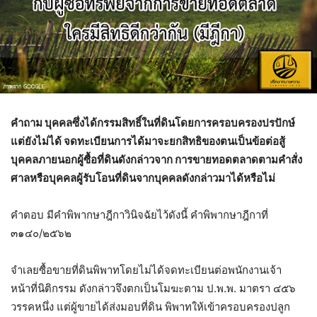
คําถาม บุคคลซึ่งได้กรรมสิทธิ์ในที่ดินโดยการครอบครองปรปักษ์
แต่ยังไม่ได้ จดทะเบียนการได้มาจะยกสิทธิของตนเป็นข้อต่อสู้
บุคคลภายนอกผู้ซื้อที่ดินดังกล่าวจาก การขายทอดตลาดตามคําสั่ง
ศาลหรือบุคคลผู้รับโอนที่ดินจากบุคคลดังกล่าวมาได้หรือไม่
คําตอบ มีคําพิพากษาฎีกาวินิจฉัยไว้ดังนี้ คําพิพากษาฎีกาที่
๓๑๔๐/๒๕๖๒
จําเลยซื้อขายที่ดินพิพาทโดยไม่ได้จดทะเบียนต่อพนักงานเจ้า
หน้าที่นิติกรรม ดังกล่าวจึงตกเป็นโมฆะตาม ป.พ.พ. มาตรา ๔๕๖
วรรคหนึ่ง แต่ผู้ขายได้ส่งมอบที่ดิน พิพาทให้เข้าครอบครองปลูก