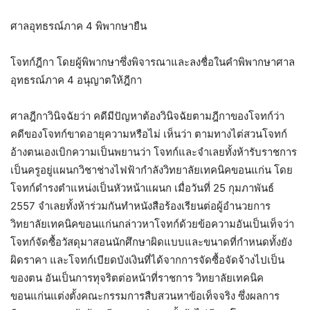
ศาลอุทธรณ์ภาค 4 พิพากษายืน
โจทก์ฎีกา โดยผู้พิพากษาซึ่งพิจารณาและลงชื่อในคำพิพากษาศาล
อุทธรณ์ภาค 4 อนุญาตให้ฎีกา
ศาลฎีกาวินิจฉัยว่า คดีมีปัญหาต้องวินิจฉัยตามฎีกาของโจทก์ว่า
คดีของโจทก์ขาดอายุความหรือไม่ เห็นว่า ตามทางไต่สวนโจทก์
อ้างตนเองเบิกความเป็นพยานว่า โจทก์และจำเลยทั้งห้ารับราชการ
เป็นครูอยู่แผนกวิชาช่างไฟฟ้ากำลังวิทยาลัยเทคนิคขอนแก่น โดย
โจทก์ดำรงตำแหน่งเป็นหัวหน้าแผนก เมื่อวันที่ 25 กุมภาพันธ์
2557 จำเลยทั้งห้าร่วมกันทำหนังสือร้องเรียนต่อผู้อำนวยการ
วิทยาลัยเทคนิคขอนแก่นกล่าวหาโจทก์ด้วยข้อความอันเป็นเท็จว่า
โจทก์จัดซื้อวัสดุมาสอนนักศึกษาผิดแบบและขนาดที่กำหนดทั้งยัง
ผิดราคา และโจทก์เบียดบังเงินที่ได้จากการจัดซื้อจัดจ้างไปเป็น
ของตน อันเป็นการทุจริตต่อหน้าที่ราชการ วิทยาลัยเทคนิค
ขอนแก่นแต่งตั้งคณะกรรมการสืบสวนหาข้อเท็จจริง ซึ่งผลการ