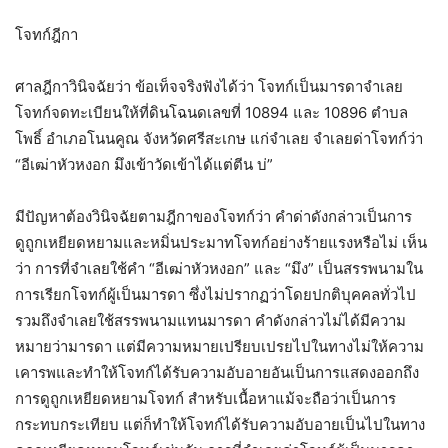
โจทก์ฎีกา
ศาลฎีกาวินิจฉัยว่า ข้อเท็จจริงฟังได้ว่า โจทก์เป็นมารดาจำเลย
โจทก์จดทะเบียนให้ที่ดินโฉนดเลขที่ 10894 และ 10896 ตำบล
โพธิ์ อำเภอโนนคูณ จังหวัดศรีสะเกษ แก่จำเลย จำเลยด่าโจทก์ว่า
“อีเฒ่าหัวหงอก มึงเข้าวัดเข้าได้แต่ตีน บ่”
มีปัญหาต้องวินิจฉัยตามฎีกาของโจทก์ว่า คำด่าดังกล่าวเป็นการ
ดูถูกเหยียดหยามและหมิ่นประมาทโจทก์อย่างร้ายแรงหรือไม่ เห็น
ว่า การที่จำเลยใช้คำ “อีเฒ่าหัวหงอก” และ “มึง” เป็นสรรพนามใน
การเรียกโจทก์ผู้เป็นมารดา ซึ่งไม่ปรากฏว่าโดยปกติบุคคลทั่วไป
รวมถึงจำเลยใช้สรรพนามแทนมารดา คำดังกล่าวไม่ได้มีความ
หมายว่ามารดา แต่มีความหมายเปรียบเปรยไปในทางไม่ให้ความ
เคารพและทำให้โจทก์ได้รับความอับอายอันเป็นการแสดงออกถึง
การดูถูกเหยียดหยามโจทก์ สำหรับเนื้อหาแม้จะถือว่าเป็นการ
กระทบกระเทียบ แต่ก็ทำให้โจทก์ได้รับความอับอายเป็นไปในทาง