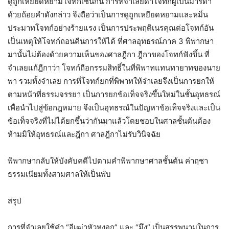
ดูถูกเหยียดหยามโจทก์เช่นกัน การที่จำเลยด่าโจทก์ผู้เป็นมารดา
ด้วยถ้อยคำดังกล่าว จึงถือว่าเป็นการดูถูกเหยียดหยามและหมิ่น
ประมาทโจทก์อย่างร้ายแรง เป็นการประพฤติเนรคุณต่อโจทก์อัน
เป็นเหตุให้โจทก์ถอนคืนการให้ได้ ที่ศาลอุทธรณ์ภาค 3 พิพากษา
มานั้นไม่ต้องด้วยความเห็นของศาลฎีกา ฎีกาของโจทก์ฟังขึ้น ที่
จำเลยแก้ฎีกาว่า โจทก์ถือกรรมสิทธิ์ในที่พิพาทแทนทายาทของนาย
พา รวมทั้งจำเลย การที่โจทก์ยกที่พิพาทให้จำเลยจึงเป็นการยกให้
ตามหน้าที่ธรรมจรรยา เป็นการยกข้อเท็จจริงขึ้นใหม่ในชั้นอุทธรณ์
เพื่อนำไปสู่ข้อกฎหมาย จึงเป็นอุทธรณ์ในปัญหาข้อเท็จจริงและเป็น
ข้อเท็จจริงที่ไม่ได้ยกขึ้นว่ากันมาแล้วโดยชอบในศาลชั้นต้นต้อง
ห้ามมิให้อุทธรณ์และฎีกา ศาลฎีกาไม่รับวินิจฉัย
พิพากษากลับให้บังคับคดีไปตามคำพิพากษาศาลชั้นต้น ค่าฤชา
ธรรมเนียมทั้งสามศาลให้เป็นพับ
สรุป
การที่จำเลยใช้คำ “อีเฒ่าหัวหงอก” และ “มึง” เป็นสรรพนามในการ