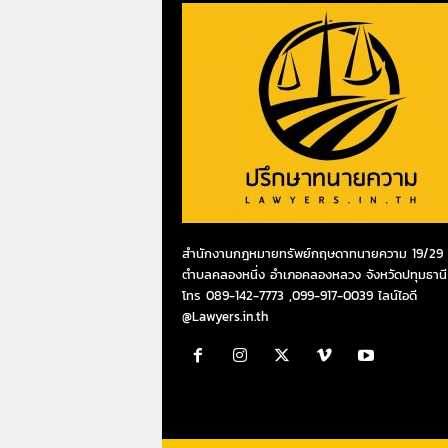
สำนักงานกฎหมายทรัพย์กฤษดาทนายความ 19/29 ห
ตำบลคลองหนึ่ง อำเภอคลองหลวง จังหวัดปทุมธานี
โทร 089-142-7773 ,099-917-0039 ไลน์ไอดี
@Lawyers.in.th