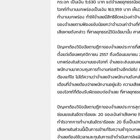
กระจก เป็นเงิน 9,630 บาท แต่จำเลยอุทธรณ์ขอม
โจทก์ทำงานบกพร่องเป็นเงิน 163,959 บาท เห็นว่า 
ทำงานบกพร่อง ทำให้จำเลยมีสิทธิยึดหน่วงค่าจ้างท
ของจำเลยตามฟ้องแย้งน้อยกว่าจำนวนค่าจ้างที่ค้
เสียหายดังกล่าว ที่ศาลอุทธรณ์วินิจฉัยมานั้น ศา
ปัญหาต้องวินิจฉัยตามฎีกาของจำเลยประการที่ส
ตั้งแต่เดือนพฤศจิกายน 2557 ถึงเดือนเมษายน 2
บกพร่องในส่วนงานของโจทก์ จำเลยจะส่งมอบผล
พนักงานมาควบคุมการทำงานก่อสร้างอีกต่อไป เห็
ต้องแก้ไข ไม่ได้ความว่าจำเลยจ้างพนักงานดังกล
เดือนที่จำเลยต้องจ่ายพนักงานอยู่แล้ว ความเส
ของโจทก์ที่ต้องรับผิดชอบต่อจำเลย ที่ศาลอุทธรณ
ปัญหาต้องวินิจฉัยตามฎีกาของจำเลยประการสุดท้
ซ่อมแซมในอัตราร้อยละ 20 ของเงินค่าเสียหาย ใน
กำไรจากการทำงานในอัตราร้อยละ 20 ซึ่งเป็นปกต
เสียหายในส่วนนี้เป็นการเข้าแก้ไขความชำรุดบกพร
จำเลยต้องใช้เวลาและทุนในการเข้าดำเนินการใหม่อ