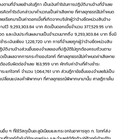
างตามที่จำเลยอ้างในฎีกา เป็นเงินกำไรในการปฏิบัติงานจ้างที่จำเลย
การคิดกำไรดังกล่าวมาคำนวณเป็นค่าเสียหาย ที่ศาลอุทธรณ์ไม่กำหนด
ลยเรียกมาเป็นค่าดอกเบี้ยที่เกิดจากบริษัทผู้ว่าจ้างยึดหน่วงสินจ้าง
วางไว้ 9,293,303.84 บาท คิดเป็นดอกเบี้ยจำนวน 377,529.95 บาท
 2 งวด และเงินประกันผลงานเป็นจำนวนมากถึง 9,293,303.84 บาท ซึ่งมี
ชำระเงินเพียง 1,228,720 บาท การที่จำเลยถูกผู้ว่าจ้างยึดหน่วงสิน
บัติงานจ้างส่วนอื่นของจำเลยเองที่ปฏิบัติไม่ถูกต้องครบถ้วนตาม
่าวเป็นผลจากการกระทำของโจทก์ ที่ศาลอุทธรณ์ไม่กำหนดค่าเสียหาย
ก์ต้องรับผิดต่อจำเลย 163,959 บาท หักกับค่าจ้างที่ค้างชำระ
ชำระแก่โจทก์ จำนวน 1,064,761 บาท ส่วนฎีกาข้ออื่นของจำเลยไม่เป็น
ผลเปลี่ยนแปลงคำพิพากษา ที่ศาลอุทธรณ์พิพากษามานั้น ศาลฎีกาเห็น
นอื่น ๆ ที่ใช้วัสดุเป็นอะลูมิเนียมและกระจกในอาคารชุด ท. โจทก์ส่ง
ี่โจทก์ทำยังมีข้อบกพร่อง และจำเลยได้ทักท้วงให้โจทก์เข้าแก้ไข