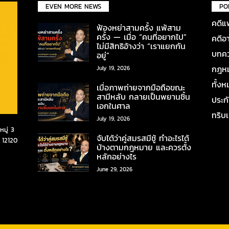
EVEN MORE NEWS
PO
คดีแ
ฟ้องหย่าสามครั้ง แพ้สาม
ครั้ง — เมื่อ “คนที่อยากไป”
คดีอ
ไม่มีสิทธิอ้างว่า “เราแยกกัน
บทคว
อยู่”
กฎหมา
July 19, 2026
ทั้ง
เมื่อภาพถ่ายจากมือถือขณะ
สามีหลับ กลายเป็นพยานชิ้น
ประก
เอกในศาล
ทริบ
July 19, 2026
มู่ 3
จับได้ว่าคู่สมรสมีชู้ ทำอะไรได้
 12120
บ้างตามกฎหมาย และควรตั้ง
หลักอย่างไร
June 29, 2026