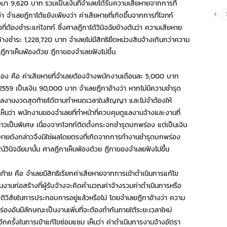
า 9,620 บาท รวมเป็นเงินที่จำเลยได้รับความเสียหายจากการที่
จำเลยฎีกาโต้แย้งเพียงว่า ค่าเสียหายที่เกิดขึ้นจากการที่โจทก์
ี่ต้องชำระแก่โจทก์ ซึ่งศาลฎีกาได้วินิจฉัยข้างต้นว่า ความเสียหาย
างชำระ 1,228,720 บาท จำเลยไม่มีสิทธิยึดหน่วงสินจ้างเกินกว่าความ
ลฎีกาเห็นพ้องด้วย ฎีกาของจำเลยฟังไม่ขึ้น
อง คือ ค่าเสียหายที่จำเลยต้องจ้างพนักงานเดือนละ 5,000 บาท
559 เป็นเงิน 90,000 บาท จำเลยฎีกาอ้างว่า หากไม่มีความชำรุด
งานงวดสุดท้ายได้ตามกำหนดเวลาในสัญญา และไม่จำต้องให้
นว่า พนักงานของจำเลยที่ทำหน้าที่ควบคุมดูแลงานจ้างและงานที่
่าวเป็นพิเศษ เนื่องจากโจทก์ติดตั้งกระจกชำรุดบกพร่อง แต่เป็นเงิน
ียหายดังกล่าวจึงมิใช่ผลโดยตรงที่เกิดจากการทำงานชำรุดบกพร่อง
์วินิจฉัยมานั้น ศาลฎีกาเห็นพ้องด้วย ฎีกาของจำเลยฟังไม่ขึ้น
าย คือ จำเลยมีสิทธิเรียกค่าเสียหายจากการเข้าดำเนินการแก้ไข
งานก่อสร้างที่ผู้รับจ้างจะคิดคำนวณค่าจ้างรวมค่าดำเนินการหรือ
ิวิสัยในการประกอบการอยู่แล้วหรือไม่ โดยจำเลยฎีกาอ้างว่า ความ
่องอันมีลักษณะเป็นงานเพิ่มที่จะต้องทำกันภายใต้ระยะเวลาใหม่
ีกครั้งในการเข้าแก้ไขซ่อมแซม เห็นว่า ค่าดำเนินการงานจ้างอัตรา