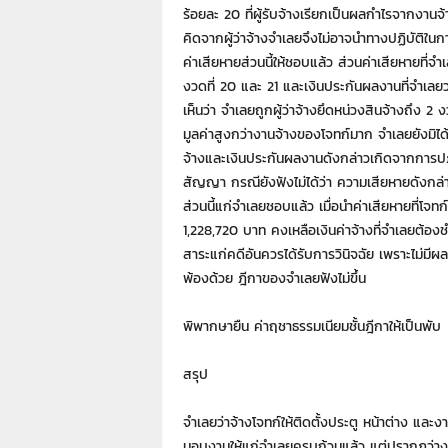
ร้อยละ 20 ที่ผู้รับจ้างเรียกเป็นผลกำไรจากงานจ้
คิดจากผู้ว่าจ้างจำเลยจึงไม่อาจนำทางปฏิบัติใน
ค่าเสียหายส่วนนี้ให้ชอบแล้ว ส่วนค่าเสียหายที่จำเ
งวดที่ 20 และ 21 และเงินประกันผลงานที่จำเลย
เห็นว่า จำเลยถูกผู้ว่าจ้างยึดหน่วงสินจ้างถึง
มูลค่าสูงกว่างานจ้างของโจทก์มาก จำเลยยังมิได้
จ้างและเงินประกันผลงานดังกล่าวเกิดจากการปฏิ
สัญญา กรณียังฟังไม่ได้ว่า ความเสียหายดังกล
ส่วนนี้แก่จำเลยชอบแล้ว เมื่อนำค่าเสียหายที่โจท
1,228,720 บาท คงเหลือเงินค่าจ้างที่จำเลยต้อง
สาระแก่คดีอันควรได้รับการวินิจฉัย เพราะไม่มี
พ้องด้วย ฎีกาของจำเลยฟังไม่ขึ้น
พิพากษายืน ค่าฤชาธรรมเนียมชั้นฎีกาให้เป็นพับ
สรุป
จำเลยว่าจ้างโจทก์ให้ติดตั้งประตู หน้าต่าง และงา
มอบงานให้แก่จำเลยครบถ้วนแล้ว แต่ปรากฏว่างานท