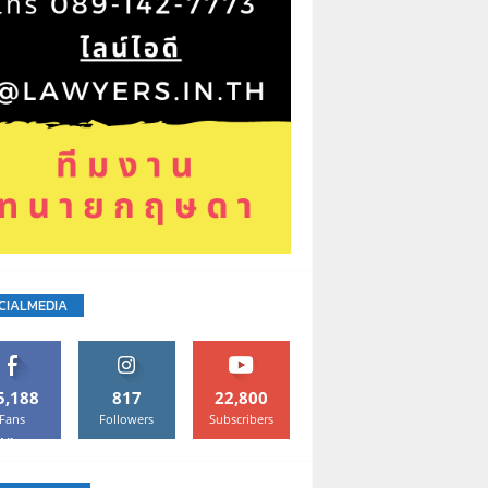
CIALMEDIA
5,188
817
22,800
Fans
Followers
Subscribers
Like