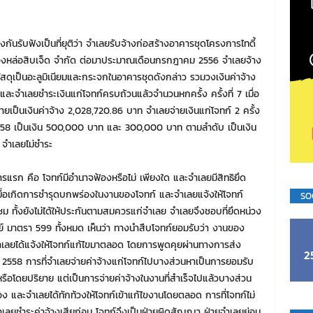
ถียงกันรับฟังเป็นที่ยุติว่า จำเลยรับจ้างก่อสร้างอาคารชุดโครงการไทดี้
ททองหล่อสิบเจ็ด จำกัด ต่อมาประมาณเดือนกรกฎาคม 2556 จำเลยจ้าง
ช้วัสดุเป็นอะลูมิเนียมและกระจกในอาคารชุดดังกล่าว รวมวงเงินค่าจ้าง
ละจำเลยชำระเงินแก่โจทก์ครบถ้วนแล้วจำนวนหกครั้ง ครั้งที่ 7 เมื่อ
ยเป็นเงินค่าจ้าง 2,028,720.86 บาท จำเลยจ่ายเงินแก่โจทก์ 2 ครั้ง
 2558 เป็นเงิน 500,000 บาท และ 300,000 บาท ตามลำดับ เป็นเงิน
 จำเลยไม่ชำระ
แรก คือ โจทก์มีอำนาจฟ้องหรือไม่ เพียงใด และจำเลยมีสิทธิยึด
 เมื่อเกิดการชำรุดบกพร่องในงานของโจทก์ และจำเลยแจ้งให้โจทก์
SO
ม ทั้งยังไม่ได้ให้ประกันตามสมควรแก่จำเลย จำเลยจึงชอบที่ยึดหน่วง
 มาตรา 599 ทั้งหมด เห็นว่า ทางนำสืบโจทก์ยอมรับว่า งานของ
ยจำเลยได้แจ้งให้โจทก์แก้ไขมาตลอด โดยการพูดคุยผ่านทางการส่ง
2
58 การที่จำเลยจ่ายค่าจ้างแก่โจทก์ไปบางส่วนหาเป็นการยอมรับ
รือโดยปริยาย แต่เป็นการจ่ายค่าจ้างในงานที่สำเร็จไปแล้วบางส่วน
ร่อง และจำเลยได้ทักท้วงให้โจทก์เข้าแก้ไขงานโดยตลอด การที่โจทก์ไม่
ให้จำเลยชำระค่าจ้างเสียก่อน โจทก์จึงเป็นฝ่ายผิดสัญญา ฝ่ายจำเลยย่อม