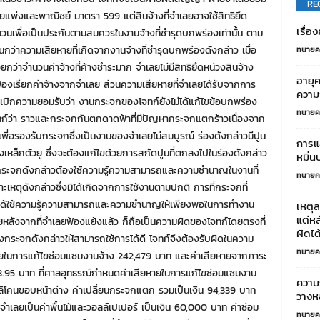
RE
ยแพ่งและพาณิชย์ มาตรา 599 แต่สินจ้างที่จำเลยอาจใช้สิทธิยึด
เรื่อ
จำนวนเพื่อเป็นประกันตามสมควรในงานจ้างที่ชำรุดบกพร่องเท่านั้น ตาม
ินกว่าความเสียหายที่เกิดจากงานจ้างที่ชำรุดบกพร่องดังกล่าว เมื่อ
ทนายค
กว่าจำนวนค่าจ้างที่ค้างชำระมาก จำเลยไม่มีสิทธิยึดหน่วงสินจ้าง
อายุ
ฟ้องเรียกค่าจ้างจากจำเลย ส่วนความเสียหายที่จำเลยได้รับจากการ
ความกี
ิกความยอมรับว่า งานกระจกของโจทก์ยังไม่ได้แก้ไขข้อบกพร่อง
ทนายค
ทก์ว่า ราวและกระจกกันตกดาดฟ้าที่มีปัญหากระจกแตกร้าวเนื่องจาก
เพื่อรองรับกระจกซึ่งเป็นงานของจำเลยไม่สมบูรณ์ ร่องดังกล่าวมีปูน
การแ
หล็กตัวยู ซึ่งจะต้องแก้ไขด้วยการสกัดปูนที่ตกลงไปในร่องดังกล่าว
หมิ่น
ดตั้งกระจกดังกล่าวต้องใช้ความรู้ความสามารถและความชำนาญในงานที่
ทนายค
าะเหตุดังกล่าวซึ่งมิได้เกิดจากการใช้งานตามปกติ การที่กระจกที่
์มิได้ใช้ความรู้ความสามารถและความชำนาญให้เพียงพอในการทำงาน
เหตุล
แต่หล
ายหลังจากที่จำเลยฟ้องแย้งแล้ว ก็ถือเป็นความผิดของโจทก์โดยตรงที่
ผิดได
งกระจกดังกล่าวให้สามารถใช้การได้ดี โจทก์จึงต้องรับผิดในความ
ทนายค
ียหายในการแก้ไขซ่อมแซมงานจ้าง 242,479 บาท และค่าเสียหายจากภาระ
8.95 บาท ที่ศาลอุทธรณ์กำหนดค่าเสียหายในการแก้ไขซ่อมแซมงาน
ความ
ิลิโคนขอบหน้าต่าง ค่าเปลี่ยนกระจกแตก รวมเป็นเงิน 94,339 บาท
วางหล
นจำเลยเป็นค่าพื้นไม้และวอลล์เปเปอร์ เป็นเงิน 60,000 บาท ค่าซ่อม
ทนายค