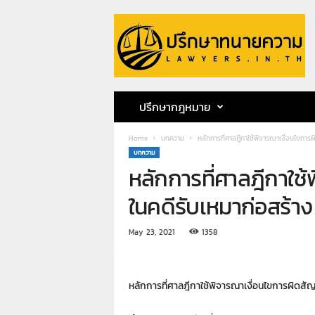
ป
รึ
ก
ษ
า
ท
น
ปรึกษากฎหมาย
า
ย
Home
บทความ
หลักการที่ศาลฎีกาใช้พิจารณาเงื่อนไขการ
ค
บทความ
ว
หลักการที่ศาลฎีกาใช
า
ม
ในคดีรับเหมาก่อสร้าง
ท
น
May 23, 2021
1358
า
ย
ก
ฤ
หลักการที่ศาลฎีกาใช้พิจารณาเงื่อนไขการผิดสั
ษ
ด