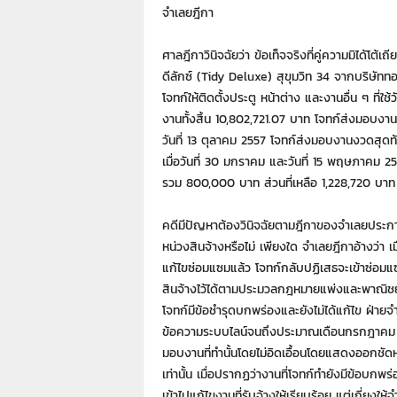
7
จำเลยฎีกา
7
7
ศาลฎีกาวินิจฉัยว่า ข้อเท็จจริงที่คู่ความมิได้โต้เ
3
ดีลักซ์ (Tidy Deluxe) สุขุมวิท 34 จากบริษั
โจทก์ให้ติดตั้งประตู หน้าต่าง และงานอื่น ๆ ที่ใ
งานทั้งสิ้น 10,802,721.07 บาท โจทก์ส่งมอบงานแ
วันที่ 13 ตุลาคม 2557 โจทก์ส่งมอบงานงวดสุดท้า
เมื่อวันที่ 30 มกราคม และวันที่ 15 พฤษภาคม
รวม 800,000 บาท ส่วนที่เหลือ 1,228,720 บาท
คดีมีปัญหาต้องวินิจฉัยตามฎีกาของจำเลยประการ
หน่วงสินจ้างหรือไม่ เพียงใด จำเลยฎีกาอ้างว่า
แก้ไขซ่อมแซมแล้ว โจทก์กลับปฏิเสธจะเข้าซ่อมแซ
สินจ้างไว้ได้ตามประมวลกฎหมายแพ่งและพาณิชย์
โจทก์มีข้อชำรุดบกพร่องและยังไม่ได้แก้ไข ฝ่า
ข้อความระบบไลน์จนถึงประมาณเดือนกรกฎาคม 25
มอบงานที่ทำนั้นโดยไม่อิดเอื้อนโดยแสดงออกชัดห
เท่านั้น เมื่อปรากฏว่างานที่โจทก์ทำยังมีข้อบกพ
เข้าไปแก้ไขงานที่รับจ้างให้เรียบร้อย แต่เกี่ยง