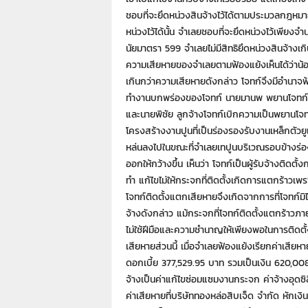
ชอบที่จะยึดหน่วงสินจ้างไว้ได้ตามประมวลกฎหมา
หน่วงไว้ได้นั้น จำเลยชอบที่จะยึดหน่วงไว้เพียง
นัยมาตรา 599 จำเลยไม่มีสิทธิยึดหน่วงสินจ้างเก
ความเสียหายของจำเลยตามฟ้องแย้งเห็นได้ว่าน้อย
เกินกว่าความเสียหายดังกล่าว โจทก์จึงมีอำนาจ
ทำงานบกพร่องของโจทก์ นายมานพ พยานโจทก์เบ
และนายพิชัย ลูกจ้างโจทก์เบิกความเป็นพยานโจ
โครงสร้างงานปูนที่เป็นร่องรองรับงานเหล็กตัวยู
หล่นลงไปในขณะที่จำเลยเทปูนบริเวณรอบข้างร่องเ
ออกให้กว้างขึ้น เห็นว่า โจทก์เป็นผู้รับจ้างติ
ทำ แก้ไขไม่ให้กระจกที่ติดตั้งเกิดการแตกร้าวเพร
โจทก์ติดตั้งแตกเสียหายจึงเกิดจากการที่โจทก
จ้างดังกล่าว แม้กระจกที่โจทก์ติดตั้งแตกร้าวภ
ไม่ใช้ฝีมือและความชำนาญให้เพียงพอในการติดตั้
เสียหายส่วนนี้ เมื่อจำเลยฟ้องแย้งเรียกค่าเส
ดอกเบี้ย 377,529.95 บาท รวมเป็นเงิน 620,00
จ้างเป็นค่าแก้ไขซ่อมแซมงานกระจก ค่าจ้างอุดซ
ค่าเสียหายที่บริษัททองหล่อสิบเจ็ด จำกัด หักเงิ