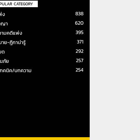
PULAR CATEGORY
838
พ่ง
620
าญา
395
ามคดีแพ่ง
371
ย-ฎีกาน่ารู้
292
หมด
257
ันภัย
254
เทคนิค/บทความ