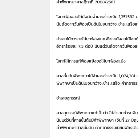
คำพิพากษาศาลฎีกาที่ 7088/2561
า
L
a
โจทก์ฟ้องขอให้บังคับจำเลยชำระเงิน 1,351,592 
w
นับถัดจากวันฟ้องเป็นต้นไปจนกว่าจะชำระเสร็จแก
y
e
จำเลยให้การขอให้ยกฟ้องและฟ้องแย้งขอให้โจทก์
r
อัตราร้อยละ 7.5 ต่อปี นับแต่วันถัดจากวันฟ้องแ
s
.
โจทก์ให้การแก้ฟ้องแย้งขอให้ยกฟ้องแย้ง
i
n
.
ศาลชั้นต้นพิพากษาให้จำเลยชำระเงิน 1,074,381 บ
t
พิพากษาเป็นต้นไปจนกว่าจะชำระเสร็จ ค่าฤชาธร
h
:
จำเลยอุทธรณ์
0
8
ศาลอุทธรณ์พิพากษาแก้เป็นว่า ให้จำเลยชำระเงิน
9
1
นับแต่วันที่ศาลชั้นต้นมีคำพิพากษา (วันที่ 27 ม
4
คำพิพากษาศาลชั้นต้น ค่าฤชาธรรมเนียมฟ้องเดิมแ
2