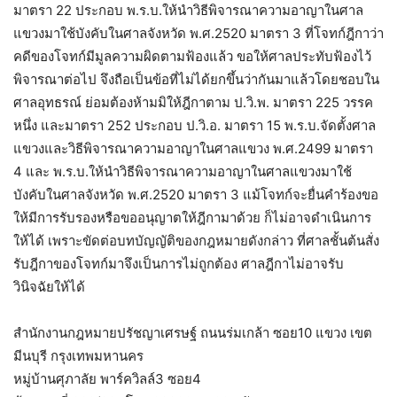
มาตรา 22 ประกอบ พ.ร.บ.ให้นำวิธีพิจารณาความอาญาในศาล
แขวงมาใช้บังคับในศาลจังหวัด พ.ศ.2520 มาตรา 3 ที่โจทก์ฎีกาว่า
คดีของโจทก์มีมูลความผิดตามฟ้องแล้ว ขอให้ศาลประทับฟ้องไว้
พิจารณาต่อไป จึงถือเป็นข้อที่ไม่ได้ยกขึ้นว่ากันมาแล้วโดยชอบใน
ศาลอุทธรณ์ ย่อมต้องห้ามมิให้ฎีกาตาม ป.วิ.พ. มาตรา 225 วรรค
หนึ่ง และมาตรา 252 ประกอบ ป.วิ.อ. มาตรา 15 พ.ร.บ.จัดตั้งศาล
แขวงและวิธีพิจารณาความอาญาในศาลแขวง พ.ศ.2499 มาตรา
4 และ พ.ร.บ.ให้นำวิธีพิจารณาความอาญาในศาลแขวงมาใช้
บังคับในศาลจังหวัด พ.ศ.2520 มาตรา 3 แม้โจทก์จะยื่นคำร้องขอ
ให้มีการรับรองหรือขออนุญาตให้ฎีกามาด้วย ก็ไม่อาจดำเนินการ
ให้ได้ เพราะขัดต่อบทบัญญัติของกฎหมายดังกล่าว ที่ศาลชั้นต้นสั่ง
รับฎีกาของโจทก์มาจึงเป็นการไม่ถูกต้อง ศาลฎีกาไม่อาจรับ
วินิจฉัยให้ได้
สำนักงานกฎหมายปรัชญาเศรษฐ์ ถนนร่มเกล้า ซอย10 แขวง เขต
มีนบุรี กรุงเทพมหานคร
หมู่บ้านศุภาลัย พาร์ควิลล์3 ซอย4