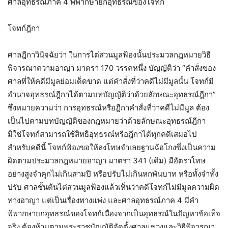
ศาลอุทธรณ์ภาค 4 พิพากษายกอุทธรณ์ของโจทก์
โจทก์ฎีกา
ศาลฎีกาวินิจฉัยว่า ในการไต่สวนมูลฟ้องนั้นประมวลกฎหมายวิธี
พิจารณาความอาญา มาตรา 170 วรรคหนึ่ง บัญญัติว่า “คำสั่งของ
ศาลที่ให้คดีมีมูลย่อมเด็ดขาด แต่คำสั่งที่ว่าคดีไม่มีมูลนั้น โจทก์มี
อำนาจอุทธรณ์ฎีกาได้ตามบทบัญญัติว่าด้วยลักษณะอุทธรณ์ฎีกา”
ซึ่งหมายความว่า การอุทธรณ์หรือฎีกาคำสั่งที่ว่าคดีไม่มีมูล ต้อง
เป็นไปตามบทบัญญัติของกฎหมายว่าด้วยลักษณะอุทธรณ์ฎีกา
มิใช่โจทก์สามารถใช้สิทธิอุทธรณ์หรือฎีกาได้ทุกคดีเสมอไป
สำหรับคดีนี้ โจทก์ฟ้องขอให้ลงโทษจำเลยฐานฉ้อโกงซึ่งเป็นความ
ผิดตามประมวลกฎหมายอาญา มาตรา 341 (เดิม) มีอัตราโทษ
อย่างสูงจำคุกไม่เกินสามปี หรือปรับไม่เกินหกพันบาท หรือทั้งจำทั้ง
ปรับ ศาลชั้นต้นไต่สวนมูลฟ้องแล้วเห็นว่าคดีโจทก์ไม่มีมูลความผิด
ทางอาญา แต่เป็นเรื่องทางแพ่ง และศาลอุทธรณ์ภาค 4 มีคำ
พิพากษายกอุทธรณ์ของโจทก์เนื่องจากเป็นอุทธรณ์ในปัญหาข้อเท็จ
จริง ต้องห้ามตามพระราชบัญญัติจัดตั้งศาลแขวงและวิธีพิจารณา