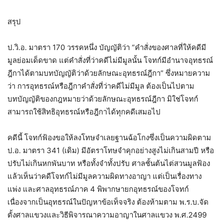
สรุป
ป.วิ.อ. มาตรา 170 วรรคหนึ่ง บัญญัติว่า “คำสั่งของศาลที่ให้คดีมี
มูลย่อมเด็ดขาด แต่คำสั่งที่ว่าคดีไม่มีมูลนั้น โจทก์มีอำนาจอุทธรณ์
ฎีกาได้ตามบทบัญญัติว่าด้วยลักษณะอุทธรณ์ฎีกา” ซึ่งหมายความ
ว่า การอุทธรณ์หรือฎีกาคำสั่งที่ว่าคดีไม่มีมูล ต้องเป็นไปตาม
บทบัญญัติของกฎหมายว่าด้วยลักษณะอุทธรณ์ฎีกา มิใช่โจทก์
สามารถใช้สิทธิอุทธรณ์หรือฎีกาได้ทุกคดีเสมอไป
คดีนี้ โจทก์ฟ้องขอให้ลงโทษจำเลยฐานฉ้อโกงซึ่งเป็นความผิดตาม
ป.อ. มาตรา 341 (เดิม) มีอัตราโทษจำคุกอย่างสูงไม่เกินสามปี หรือ
ปรับไม่เกินหกพันบาท หรือทั้งจำทั้งปรับ ศาลชั้นต้นไต่สวนมูลฟ้อง
แล้วเห็นว่าคดีโจทก์ไม่มีมูลความผิดทางอาญา แต่เป็นเรื่องทาง
แพ่ง และศาลอุทธรณ์ภาค 4 พิพากษายกอุทธรณ์ของโจทก์
เนื่องจากเป็นอุทธรณ์ในปัญหาข้อเท็จจริง ต้องห้ามตาม พ.ร.บ.จัด
ตั้งศาลแขวงและวิธีพิจารณาความอาญาในศาลแขวง พ.ศ.2499