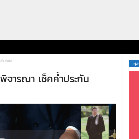
คค้ำประกัน
ผู้
ช้พิจารณา เช็คค้ำประกัน