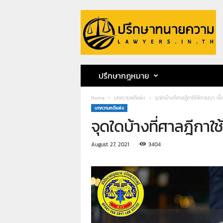
ป
รึ
ก
ษ
า
ท
น
ปรึกษากฎหมาย
า
ย
Home
บทความคดีแพ่ง
จุดใดบ้างที่ศาลฎีกาใช้พิจารณา เช็
ค
บทความคดีแพ่ง
ว
จุดใดบ้างที่ศาลฎีกาใ
า
ม
ท
August 27, 2021
3404
น
า
ย
ก
ฤ
ษ
ด