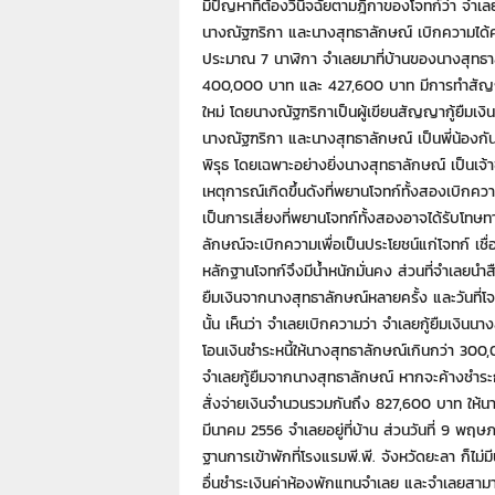
มีปัญหาที่ต้องวินิจฉัยตามฎีกาของโจทก์ว่า จำเ
นางณัฐฑริกา และนางสุทธาลักษณ์ เบิกความได้คว
ประมาณ 7 นาฬิกา จำเลยมาที่บ้านของนางสุทธาลักษ
400,000 บาท และ 427,600 บาท มีการทำสัญญาก
ใหม่ โดยนางณัฐฑริกาเป็นผู้เขียนสัญญากู้ยืมเงิน 
นางณัฐฑริกา และนางสุทธาลักษณ์ เป็นพี่น้องกั
พิรุธ โดยเฉพาะอย่างยิ่งนางสุทธาลักษณ์ เป็นเจ้
เหตุการณ์เกิดขึ้นดังที่พยานโจทก์ทั้งสองเบิกคว
เป็นการเสี่ยงที่พยานโจทก์ทั้งสองอาจได้รับโทษ
ลักษณ์จะเบิกความเพื่อเป็นประโยชน์แก่โจทก์ เ
หลักฐานโจทก์จึงมีน้ำหนักมั่นคง ส่วนที่จำเลยนำสื
ยืมเงินจากนางสุทธาลักษณ์หลายครั้ง และวันที่โจทก์
นั้น เห็นว่า จำเลยเบิกความว่า จำเลยกู้ยืมเงิน
โอนเงินชำระหนี้ให้นางสุทธาลักษณ์เกินกว่า 300,
จำเลยกู้ยืมจากนางสุทธาลักษณ์ หากจะค้างชำระก็
สั่งจ่ายเงินจำนวนรวมกันถึง 827,600 บาท ให้นาง
มีนาคม 2556 จำเลยอยู่ที่บ้าน ส่วนวันที่ 9 พฤ
ฐานการเข้าพักที่โรงแรมพี.พี. จังหวัดยะลา ก็ไม
อื่นชำระเงินค่าห้องพักแทนจำเลย และจำเลยสาม