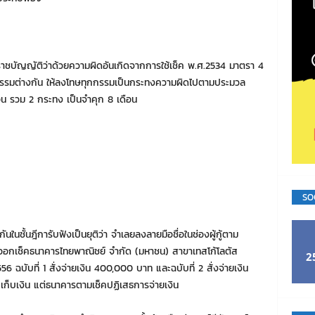
าชบัญญัติว่าด้วยความผิดอันเกิดจากการใช้เช็ค พ.ศ.2534 มาตรา 4
รรมต่างกัน ให้ลงโทษทุกกรรมเป็นกระทงความผิดไปตามประมวล
 รวม 2 กระทง เป็นจำคุก 8 เดือน
SO
งกันในชั้นฎีการับฟังเป็นยุติว่า จำเลยลงลายมือชื่อในช่องผู้กู้ตาม
ออกเช็คธนาคารไทยพาณิชย์ จำกัด (มหาชน) สาขาเทสโก้โลตัส
2
56 ฉบับที่ 1 สั่งจ่ายเงิน 400,000 บาท และฉบับที่ 2 สั่งจ่ายเงิน
เก็บเงิน แต่ธนาคารตามเช็คปฏิเสธการจ่ายเงิน