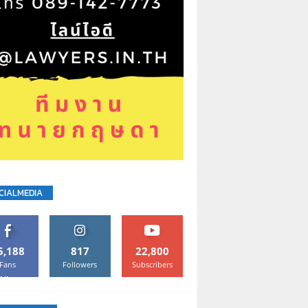
CIALMEDIA
5,188
817
22,800
Fans
Followers
Subscribers
Like