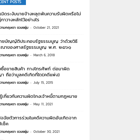
CENT POSTS
ะเมิดระงับนายจ้างหลุดพ้นความรับผิดหรือไม่
กาวางหลักไว้อย่างไร
วามกฤษดา ดวงชอุ่ม
-
October 21, 2021
าชบัญญัติประกอบรัฐธรรมนูญ ว่าด้วยวิธี
รณาของศาลรัฐธรรมนูญ พ.ศ. ๒๕๖๑
วามกฤษดา ดวงชอุ่ม
-
March 6, 2018
ซื้อขายสินค้า ทางโทรศัพท์ ต่อมาผิด
 ถือว่ามูลคดีเกิดที่ใด(คดีแพ่ง)
วามกฤษดา ดวงชอุ่ม
-
July 15, 2015
ู้เกี่ยวกับความผิดโกงเจ้าหนี้ตามกฎหมาย
วามกฤษดา ดวงชอุ่ม
-
May 11, 2021
นิจฉัยตัวการร่วมในคดีความผิดอันเกิดจาก
้เช็ค
วามกฤษดา ดวงชอุ่ม
-
October 30, 2021