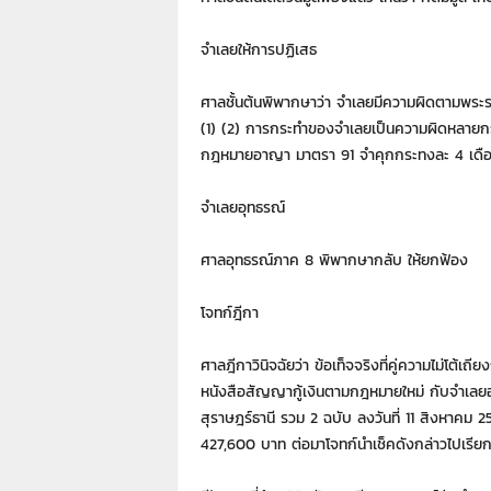
7
7
จำเลยให้การปฏิเสธ
7
3
ศาลชั้นต้นพิพากษาว่า จำเลยมีความผิดตามพระร
(1) (2) การกระทำของจำเลยเป็นความผิดหลายก
กฎหมายอาญา มาตรา 91 จำคุกกระทงละ 4 เดือน
จำเลยอุทธรณ์
ศาลอุทธรณ์ภาค 8 พิพากษากลับ ให้ยกฟ้อง
โจทก์ฎีกา
ศาลฎีกาวินิจฉัยว่า ข้อเท็จจริงที่คู่ความไม่โต้เถีย
หนังสือสัญญากู้เงินตามกฎหมายใหม่ กับจำเลย
สุราษฎร์ธานี รวม 2 ฉบับ ลงวันที่ 11 สิงหาคม 25
427,600 บาท ต่อมาโจทก์นำเช็คดังกล่าวไปเรียก