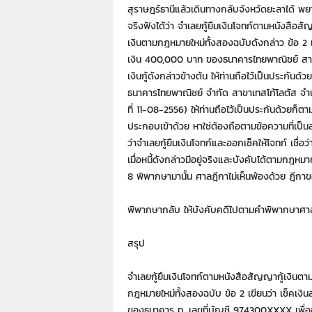
สุราษฎร์ธานีแล้วเดินทางกลับจังหวัดยะลาได้ พ
จริงฟังได้ว่า จำเลยกู้ยืมเงินโจทก์ตามหนังสือ
เงินตามกฎหมายใหม่ทั้งสองฉบับดังกล่าว ข้อ 2 
เงิน 400,000 บาท ของธนาคารไทยพาณิชย์ สาขาเ
เงินกู้ดังกล่าวข้างต้น ให้ท่านถือไว้เป็นประก
ธนาคารไทยพาณิชย์ จำกัด สาขาเทสโก้โลตัส จำนวน
ที่ 11-08-2556) ให้ท่านถือไว้เป็นประกันด้วยก็ต
ประกอบเข้าด้วย หาใช่ต้องถือตามข้อความที่เป็นลา
ว่าจำเลยกู้ยืมเงินโจทก์และออกเช็คให้โจทก์ เชื่อว่
เมื่อหนี้ดังกล่าวมีอยู่จริงและบังคับได้ตามกฎ
8 พิพากษามานั้น ศาลฎีกาไม่เห็นพ้องด้วย ฎีกาข
พิพากษากลับ ให้บังคับคดีไปตามคำพิพากษาศาลช
สรุป
จำเลยกู้ยืมเงินโจทก์ตามหนังสือสัญญากู้เงินต
กฎหมายใหม่ทั้งสองฉบับ ข้อ 2 เขียนว่า เช็คเง
ของธนาคาร ท. เลขที่บัญชี 974300XXXX เพื่อชำระห