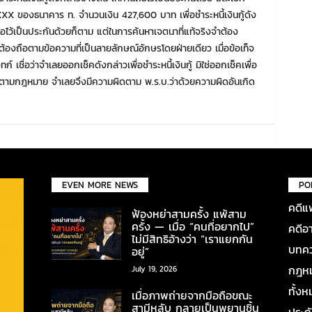
X ของธนาคาร ท. จำนวนเงิน 427,600 บาท เพื่อชำระหนี้เงินกู้ดัง
ถือไว้เป็นประกันด้วยก็ตาม แต่ในการค้นหาเจตนาที่แท้จริงจำต้อง
ต้องถือตามข้อความที่เป็นลายลักษณ์อักษรโดยฝ่ายเดียว เมื่อข้อเท็จ
ก์ เชื่อว่าจำเลยออกเช็คดังกล่าวเพื่อชำระหนี้เงินกู้ มิใช่ออกเช็คเพื่อ
ับได้ตามกฎหมาย จำเลยจึงมีความผิดตาม พ.ร.บ.ว่าด้วยความผิดอันเกิด
EVEN MORE NEWS
PO
คดีแ
ฟ้องหย่าสามครั้ง แพ้สาม
ครั้ง — เมื่อ “คนที่อยากไป”
คดีอ
ไม่มีสิทธิอ้างว่า “เราแยกกัน
บทคว
อยู่”
กฎหมา
July 19, 2026
ทั้ง
เมื่อภาพถ่ายจากมือถือขณะ
สามีหลับ กลายเป็นพยานชิ้น