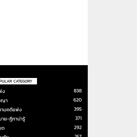
PULAR CATEGORY
838
พ่ง
620
าญา
395
ามคดีแพ่ง
371
ย-ฎีกาน่ารู้
292
หมด
257