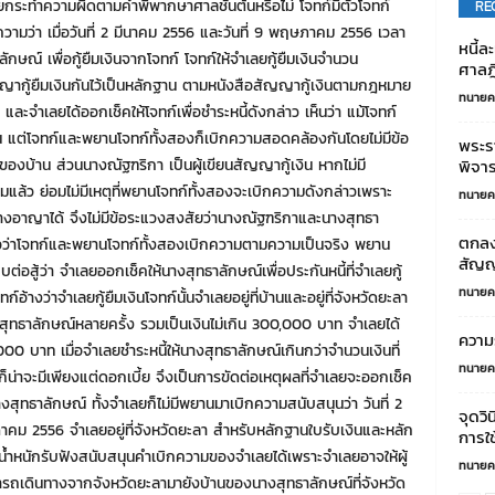
ลยกระทำความผิดตามคำพิพากษาศาลชั้นต้นหรือไม่ โจทก์มีตัวโจทก์
RE
ามว่า เมื่อวันที่ 2 มีนาคม 2556 และวันที่ 9 พฤษภาคม 2556 เวลา
หนี้ล
ณ์ เพื่อกู้ยืมเงินจากโจทก์ โจทก์ให้จำเลยกู้ยืมเงินจำนวน
ศาลฎี
ู้ยืมเงินกันไว้เป็นหลักฐาน ตามหนังสือสัญญากู้เงินตามกฎหมาย
ทนายค
และจำเลยได้ออกเช็คให้โจทก์เพื่อชำระหนี้ดังกล่าว เห็นว่า แม้โจทก์
น แต่โจทก์และพยานโจทก์ทั้งสองก็เบิกความสอดคล้องกันโดยไม่มีข้อ
พระร
าของบ้าน ส่วนนางณัฐฑริกา เป็นผู้เขียนสัญญากู้เงิน หากไม่มี
พิจา
ามแล้ว ย่อมไม่มีเหตุที่พยานโจทก์ทั้งสองจะเบิกความดังกล่าวเพราะ
ทนายค
ทางอาญาได้ จึงไม่มีข้อระแวงสงสัยว่านางณัฐฑริกาและนางสุทธา
ตกลง
ชื่อว่าโจทก์และพยานโจทก์ทั้งสองเบิกความตามความเป็นจริง พยาน
สัญญา
บต่อสู้ว่า จำเลยออกเช็คให้นางสุทธาลักษณ์เพื่อประกันหนี้ที่จำเลยกู้
ทนายค
อ้างว่าจำเลยกู้ยืมเงินโจทก์นั้นจำเลยอยู่ที่บ้านและอยู่ที่จังหวัดยะลา
นางสุทธาลักษณ์หลายครั้ง รวมเป็นเงินไม่เกิน 300,000 บาท จำเลยได้
ความร
000 บาท เมื่อจำเลยชำระหนี้ให้นางสุทธาลักษณ์เกินกว่าจำนวนเงินที่
ทนายค
น่าจะมีเพียงแต่ดอกเบี้ย จึงเป็นการขัดต่อเหตุผลที่จำเลยจะออกเช็ค
สุทธาลักษณ์ ทั้งจำเลยก็ไม่มีพยานมาเบิกความสนับสนุนว่า วันที่ 2
จุดวิ
ษภาคม 2556 จำเลยอยู่ที่จังหวัดยะลา สำหรับหลักฐานใบรับเงินและหลัก
การใช
่มีน้ำหนักรับฟังสนับสนุนคำเบิกความของจำเลยได้เพราะจำเลยอาจให้ผู้
ทนายค
ารถเดินทางจากจังหวัดยะลามายังบ้านของนางสุทธาลักษณ์ที่จังหวัด