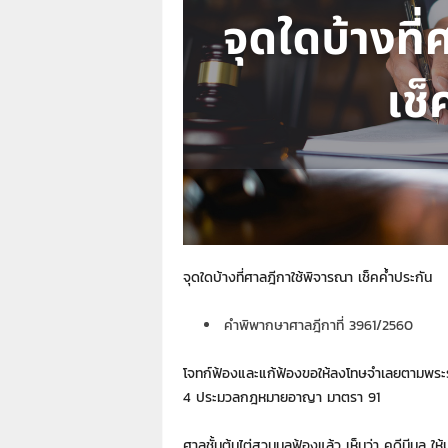
า
L
a
w
y
e
r
s
.
i
n
.
t
จุดใดบ้างที่ศาลฎีกาใช้พิจารณา เช็คค้ำประกัน
h
:
คำพิพากษาศาลฎีกาที่ 3961/2560
0
8
9
โจทก์ฟ้องและแก้ฟ้องขอให้ลงโทษจำเลยตามพระร
1
4 ประมวลกฎหมายอาญา มาตรา 91
4
2
ศาลชั้นต้นไต่สวนมูลฟ้องแล้ว เห็นว่า คดีมีมูล ให