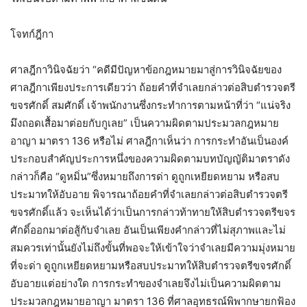
โจทก์ฎีกา
ศาลฎีกาวินิจฉัยว่า “คดีมีปัญหาข้อกฎหมายมาสู่การวินิจฉัยของ
ศาลฎีกาเพียงประการเดียวว่า ถ้อยคำที่จำเลยกล่าวต่อสิบตำรวจตรี
ขจรศักดิ์ สมศักดิ์ เจ้าพนักงานซึ่งกระทำการตามหน้าที่ว่า “แน่จริง
มึงถอดเสื้อมาต่อยกับกูเลย” เป็นความผิดตามประมวลกฎหมาย
อาญา มาตรา 136 หรือไม่ ศาลฎีกาเห็นว่า การกระทำอันเป็นองค์
ประกอบสำคัญประการหนึ่งของความผิดตามบทบัญญัติมาตราดัง
กล่าวก็คือ “ดูหมิ่น”ซึ่งหมายถึงการด่า ดูถูกเหยียดหยาม หรือสบ
ประมาทให้อับอาย พิจารณาถ้อยคำที่จำเลยกล่าวต่อสิบตำรวจตรี
ขจรศักดิ์แล้ว จะเห็นได้ว่าเป็นการกล่าวท้าทายให้สิบตำรวจตรีขจร
ศักดิ์ออกมาต่อสู้กับจำเลย อันเป็นเพียงคำกล่าวที่ไม่สุภาพและไม่
สมควรเท่านั้นยังไม่ถึงขั้นที่พอจะให้เข้าใจว่าจำเลยมีความมุ่งหมาย
ที่จะด่า ดูถูกเหยียดหยามหรือสบประมาทให้สิบตำรวจตรีขจรศักดิ์
อับอายแต่อย่างใด การกระทำของจำเลยจึงไม่เป็นความผิดตาม
ประมวลกฎหมายอาญา มาตรา 136 ที่ศาลอุทธรณ์พิพากษายกฟ้อง