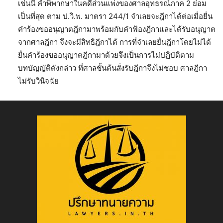
เช่นนี้ คำพิพากษาในคดีส่วนแพ่งของศาลอุทธรณ์ภาค 2 ย่อม
เป็นที่สุด ตาม ป.วิ.พ. มาตรา 244/1 จำเลยจะฎีกาได้ต่อเมื่อยื่น
คำร้องขออนุญาตฎีกามาพร้อมกับคำฟ้องฎีกาและได้รับอนุญาต
จากศาลฎีกา จึงจะมีสิทธิฎีกาได้ การที่จำเลยยื่นฎีกาโดยไม่ได้
ยื่นคำร้องขออนุญาตฎีกามาด้วยจึงเป็นการไม่ปฏิบัติตาม
บทบัญญัติดังกล่าว ที่ศาลชั้นต้นสั่งรับฎีกาจึงไม่ชอบ ศาลฎีกา
ไม่รับวินิจฉัย