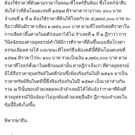
ต้องใช้ราคาที่ดินตามราคาในขณะที่โจทก์ยื่นฟ้อง ซึ่งโจทก์นำสืบ
ฟังได้ว่าที่ดินโฉนดเลขที่ ๑๕๒๗ มีราคาตารางวาละ ๔๐๐ บาท
จำเลยที่ ๑ ที่ ๒ ต้องใช้ราคาที่ดินให้โจทก์รวม ๕,๗๔๔,๐๐๐ บาท จะ
ถือว่าที่ดินมีราคาเพียง ๑,๗๕๐,๐๐๐ บาท ตามที่โจทก์เคยตีราคาใน
การเสียค่าขึ้นศาลในคดีก่อนหาได้ไม่ จำเลยที่ ๑ ที่ ๒ ฎีกาว่า การ
วินิจฉัยของศาลอุทธรณ์ทำให้มีการตีราคาที่ดินขึ้นเองเพื่อโกงค่า
ธรรมเนียมศาลได้ และขณะที่โจทก์ยื่นฟ้องคดีนี้ที่ดินโฉนดเลขที่
๑๕๒๑ มีราคาไร่ละ ๑๐๐ บาท รวมเป็นเงิน ๑,๗๕๐,๐๐๐ บาท ตาม
ราคาที่โจทก์ตั้งมาในคดีก่อนเท่านั้น ศาลฎีกาเห็นว่า ที่ศาลอุทธรณ์
มิได้ถือราคาทุนทรัพย์ในคดีก่อนซึ่งฟ้องร้องกันในปี ๒๕๑๖ มาเป็น
ราคาทรัพย์สินในคดีนี้ซึ่งฟ้องร้องกันในปี ๒๕๒๓ เป็นเวลาห่างกัน
รวม ๗ ปีนั้นชอบด้วยเหตุผลแล้วจำเลยมิได้โต้แย้งว่าราคาที่ดินที่
ศาลอุทธรณ์วินิจฉัยมาไม่ถูกต้องด้วยเหตุอื่นอีก ฎีกาของจำเลยใน
ข้อนี้จึงฟังไม่ขึ้น
พิพากษายืน.