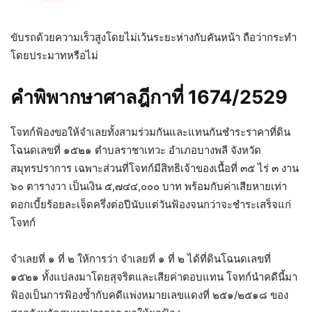
ขับรถด้วยความเร็วสูงโดยไม่เว้นระยะห่างกับคันหน้า ถือว่ากระทำ
โดยประมาทหรือไม่
คำพิพากษาศาลฎีกาที่ 1674/2529
โจทก์ฟ้องขอให้จำเลยทั้งสามร่วมกันและแทนกันชำระราคาที่ดิน
โฉนดเลขที่ ๑๕๒๑ ตำบลราชาเทวะ อำเภอบางพลี จังหวัด
สมุทรปราการ เฉพาะส่วนที่โจทก์มีสิทธิเจ้าของเนื้อที่ ๓๕ ไร่ ๓ งาน
๖๐ ตารางวา เป็นเงิน ๕,๗๔๔,๐๐๐ บาท พร้อมกับค่าเสียหายเท่า
ดอกเบี้ยร้อยละเจ็ดครึ่งต่อปีนับแต่วันฟ้องจนกว่าจะชำระเสร็จแก่
โจทก์
จำเลยที่ ๑ ที่ ๒ ให้การว่า จำเลยที่ ๑ ที่ ๒ ได้ที่ดินโฉนดเลขที่
๑๕๒๑ ทั้งแปลงมาโดยสุจริตและเสียค่าตอบแทน โจทก์นำคดีนี้มา
ฟ้องเป็นการฟ้องซ้ำกับคดีแพ่งหมายเลขแดงที่ ๒๕๑/๒๕๑๘ ของ