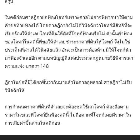
สรุป
ในคดีก่อนศาลฎีกายกฟ้องโจทก์เพราะศาลไม่อาจพิพากษาให้ตาม
คำขอท้ายฟ้องได้ โดยศาลฎีกายังไม่ได้วินิจฉัยว่าโจทก์มีสิทธิที่จะ
เรียกร้องให้จำเลยโอนที่ดินให้ดังที่โจทก์ฟ้องหรือไม่ ดังนั้นคำฟ้อง
ของโจทก์ในคดีนี้ที่ขอให้จำเลยชำระราคาที่ดินให้โจทก์ จึงไม่ใช่
ประเด็นที่ศาลได้วินิจฉัยแล้ว อันจะเป็นการต้องห้ามมิให้โจทก์นำ
มาฟ้องจำเลยอีก ตามบทบัญญัติแห่งประมวลกฎหมายวิธีพิจารณา
ความแพ่ง มาตรา 148
ฎีกาในข้อที่มิได้ยกขึ้นว่ากันมาแล้วในศาลอุทธรณ์ ศาลฎีกาไม่รับ
วินิจฉัยให้
การกำหนดราคาที่ดินที่จำเลยจะต้องชดใช้แก่โจทก์ ต้องถือตาม
ราคาในขณะที่โจทก์ยื่นฟ้องคดีนี้ ไม่ถือตามที่โจทก์เคยตีราคาใน
การเสียค่าขึ้นศาลในคดีก่อน