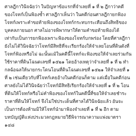
ศาลฎีกาวินิจฉัยว่า ในปัญหาข้อแรกที่จำเลยที่ ๑ ที่ ๒ ฎีกาว่าคดี
ของโจทก์เป็นฟ้องซ้ำ ศาลฎีกาเห็นว่า ในคดีก่อนศาลฎีกายกฟ้อง
โจทก์เพราะคำขอท้ายฟ้องของโจทก์กระทบกระเทือนถึงสิทธิของ
บุคคลภายนอก ศาลไม่อาจพิพากษาให้ตามคำขอท้ายฟ้องได้
เท่ากับเป็นการยกฟ้องเพราะฟ้องของโจทก์บกพร่อง โดยที่ศาลฎีกา
ยังไม่ได้วินิจฉัยว่าโจทก์มีสิทธิที่จะเรียกร้องให้จำเลยโอนที่ดินดังที่
โจทก์ฟ้องหรือไม่ ฉะนั้นแม้ในคดีนี้โจทก์จะฟ้องขอให้จำเลยร่วมกัน
ใช้ราคาที่ดินโฉนดเลขที่ ๑๕๒๑ โดยอ้างเหตุว่าจำเลยที่ ๑ ที่ ๒ ทำ
กลฉ้อฉลให้นายกระโดนโอนที่ดินโฉนดเลขที่ ๑๕๒๑ ให้จำเลยที่ ๑
ที่ ๒ เช่นเดียวกับที่โจทก์เคยอ้างในคดีก่อนก็ตาม แต่เมื่อในคดีก่อน
ศาลยังไม่ได้วินิจฉัยว่าโจทก์มีสิทธิเรียกร้องให้จำเลยที่ ๑ ที่ ๒ โอน
ที่ดินให้โจทก์หรือไม่คำฟ้องของโจทก์ในคดีนี้ที่ขอให้จำเลยชำระ
ราคาที่ดินให้โจทก์ จึงไม่ใช่ประเด็นที่ศาลได้วินิจฉัยแล้ว อันจะ
เป็นการต้องห้ามมิให้โจทก์นำมาฟ้องจำเลยที่ ๑ ที่ ๒ อีก ตาม
บทบัญญัติแห่งประมวลกฎหมายวิธีพิจารณาความแพ่งมาตรา
๑๔๘