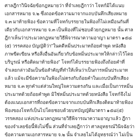
ศาลฎีกาวินิจฉัยข้อกฎหมายว่า ที่จำเลยฎีกาว่า โจทก์มิได้แนบ
เอกสารหมาย จ.๒ ซึ่งถอดข้อความมาจากแถบบันทึกเสียงหมาย
จ.๓ มาท้ายฟ้อง ข้อความที่โจทก์บรรยายในฟ้องก็ไม่เหมือนกันที่
เดียวกับเอกสารหมาย จ.๓ เป็นฟ้องที่ไม่ชอบด้วยกฎหมาย นั้น ศาล
ฎีกาเห็นว่าประมวลกฎหมายวิธีพิจารณาความอาญา มาตรา ๑๕๘
(๕) วรรคสอง บัญญัติว่า”ในคดีหมิ่นประมาทถ้อยคำพูด หนังสือ
ภาพขีดเขียน หรือสิ่งอื่นอันเกี่ยวกับข้อหมิ่นประมาทให้กล่าวไว้โดย
บริบูรณ์ หรือติดมาท้ายฟ้อง” โจทก์ได้บรรยายฟ้องถึงถ้อยคำที่
จำเลยกล่าวอันเป็นข้อสำคัญที่ทำให้เห็นว่าเป็นการหมิ่นประมาท
แล้ว แม้จะมีข้อความในฟ้องไม่ตรงกับถ้อยคำในแถบบันทึกเสียง
หมาย จ.๓ ทุกคำแต่ส่วนใหญ่ใจความตรงกัน และเมื่อเป็นการหมิ่น
ประมาทด้วยถ้อยคำพูด มิใช่หมิ่นประมาทด้วยหนังสือ โจทก์จึงไม่
ต้องแนบเอกสารที่ถอดข้อความจากแถบบันทึกเสียงติดมาท้ายฟ้อง
ฟ้องของโจทก์เป็นไปโดยชอบด้วยบทบัญญัติมาตรา ๑๕๘(๕)
วรรคสอง แห่งประมวลกฎหมายวิธีพิจารณาความอาญาแล้ว ฎีกา
ของจำเลยข้อนี้ฟังไม่ขึ้น ส่วนที่จำเลยฎีกาว่า ศาลอุทธรณ์วินิจฉัยว่า
ข้อความตามเอกสารหมาย จ.๒ นั้น จำเลยไม่ได้อุทธรณ์ว่า ไม่เป็น