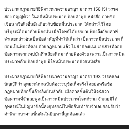
ประมวลกฎหมายวิธีพิจารณาความอาญา มาตรา 158 (5) วรรค
สอง บัญญัติว่า ในคดีหมิ่นประมาท ถ้อยคำพูด หนังสือ ภาพขีด
เขียน หรือสิ่งอื่นอันเกี่ยวกับข้อหมิ่นประมาท ให้กล่าวไว้โดย
บริบูรณ์ติดมาท้ายฟ้องนั้น เมื่อโจทก์ได้บรรยายฟ้องถึงถ้อยคำที่
จำเลยกล่าวอันเป็นข้อสำคัญที่ทำให้เห็นว่า เป็นการหมิ่นประมาท ก็
ย่อมเป็นฟ้องที่ชอบด้วยกฎหมายแล้ว ไม่จำต้องแนบเอกสารที่ถอด
ข้อความจากเทปบันทึกเสียงติดมาท้ายฟ้องด้วย เพราะเป็นการหมิ่น
ประมาทด้วยถ้อยคำพูด มิใช่หมิ่นประมาทด้วยหนังสือ
ประมวลกฎหมายวิธีพิจารณาความอาญา มาตรา 193 วรรคสอง
บัญญัติว่า อุทธรณ์ทุกฉบับต้องระบุข้อเท็จจริงโดยย่อหรือข้อ
กฎหมายที่ยกขึ้นอ้างอิงเป็นลำดับ เมื่อศาลชั้นต้นวินิจฉัยว่า
ข้อความที่จำเลยพูดเป็นการหมิ่นประมาทโจทก์ร่วม จำเลยมิได้
อุทธรณ์ในปัญหาข้อนี้คงอุทธรณ์ในข้ออื่นเท่ากับจำเลยยอมรับว่า
คำพิพากษาศาลชั้นต้นในปัญหานี้ถูกต้องแล้ว