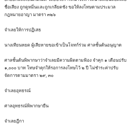
ชื่อเสียง ถูกดูหมิ่นและถูกเกลียดชัง ขอให้ลงโทษตามประมวล
กฎหมายอาญา มาตรา ๓๒๖
จำเลยให้การปฏิเสธ
นางเทียนหยด ผู้เสียหายขอเข้าเป็นโจทก์ร่วม ศาลชั้นต้นอนุญาต
ศาลชั้นต้นพิพากษาว่าจำเลยมีความผิดตามฟ้อง จำคุก ๑ เดือนปรับ
๑,๐๐๐ บาท โทษจำคุกให้รอการลงโทษไว้ ๒ ปี ไม่ชำระค่าปรับ
จัดการตามมาตรา ๒๙, ๓๐
จำเลยอุทธรณ์
ศาลอุทธรณ์พิพากษายืน
จำเลยฎีกา