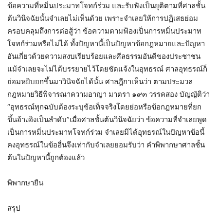
ข้อความที่หมิ่นประมาทโจทก์ร่วม และรับฟังเป็นยุติตามที่ศาลชั้น
ต้นวินิจฉัยนั้นจำเลยไม่เห็นด้วย เพราะจำเลยให้การปฏิเสธย่อม
ครอบคลุมถึงการต่อสู้ว่า ข้อความตามฟ้องเป็นการหมิ่นประมาท
โจทก์ร่วมหรือไม่ได้ ทั้งปัญหานี้เป็นปัญหาข้อกฎหมายและปัญหา
อันเกี่ยวด้วยความสงบเรียบร้อยและศีลธรรมอันดีของประชาชน
แม้จำเลยจะไม่ได้บรรยายไว้โดยชัดแจ้งในอุทธรณ์ ศาลอุทธรณ์ก็
ย่อมหยิบยกขึ้นมาวินิจฉัยได้นั้น ศาลฎีกาเห็นว่า ตามประมวล
กฎหมายวิธีพิจารณาความอาญา มาตรา ๑๙๓ วรรคสอง บัญญัติว่า
“อุทธรณ์ทุกฉบับต้องระบุข้อเท็จจริงโดยย่อหรือข้อกฎหมายที่ยก
ขึ้นอ้างอิงเป็นลำดับ”เมื่อศาลชั้นต้นวินิจฉัยว่า ข้อความที่จำเลยพูด
เป็นการหมิ่นประมาทโจทก์ร่วม จำเลยมิได้อุทธรณ์ในปัญหาข้อนี้
คงอุทธรณ์ในข้ออื่นจึงเท่ากับจำเลยยอมรับว่า คำพิพากษาศาลชั้น
ต้นในปัญหานี้ถูกต้องแล้ว
พิพากษายืน
สรุป